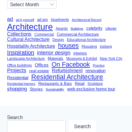
Archives
ad
ad pro
Apartments
ad it yourself
Architectural Record
Architecture
celebrity
clever
Awards
Buildings
Collections
Commercial Architecture
Commercial
Cultural Architecture
Design
Educational Architecture
houses
Hospitality Architecture
Housing
Iceberg
Inspiration
interior design
interiors
Landscape Architecture
Materials
Museums & Exhibit
New York City
On Facebook
Offices
Office buildings
Practice
Projects
Refurbishment
renovation
real estate
Residential Architecture
Residential
Restaurants & Bars
Retail
Sculpture
Residential Interiors
shopping
Stories
web exclusive home tour
Sustainability
Search
Search