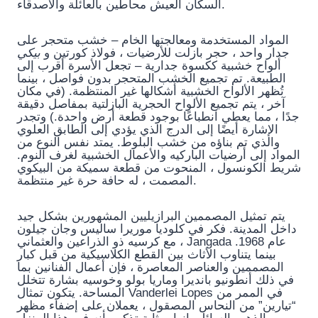
السكان العيش محاطين بالعائلة والأصدقاء.
المواد المستخدمة ومعالجتها الخام – خشب متحجر على
جدار واحد ، حجر بازلت للأرضيات ، فولاذ كورتين و
بيكي
ألواح خشبية ككسوة جدارية – تجعل الأسرة أقرب إلى
الطبيعة. تم تجميع الخشب المتحجر بدون فواصل ، بينما
تُظهر الألواح الخشبية أشكالها غير المنتظمة. (في مكان
آخر ، يتم تجميع الألواح الحجرية البازلتية بمفاصل دقيقة
جدًا ، مما يعطي انطباعًا بوجود قطعة أرض واحدة.) وتجدر
الإشارة أيضًا إلى الدرج الذي يؤدي إلى الطابق العلوي
والذي تم بناؤه من خشب البلوط. يمتد نفس النوع من
المواد إلى أرضيات الباركيه والأعمال الخشبية لغرف النوم.
شريط الكونسول ، المنحوت من قطعة سميكة من البيكوي
المصمت ، له حافة حرة غير منتظمة.
يتم تمثيل المصممين البرازيليين المشهورين بشكل جيد
داخل المدينة. فكر في كلوديا موريرا ساليس وجان جيلون
، مع كرسيه ذو الذراعين والعثماني Jangada عام 1968.
بينما يتناوب الأثاث بين القطع الكلاسيكية من قبل كبار
المصممين والعناصر المعاصرة ، فإن أعمال الفنانين بما
في ذلك أنطونيو بانديرا وماريا بولو وخوسيه بشارة تتخلل
المساحة. يتكون تمثال Vanderlei Lopes في الممر من
“تيارين” من النحاس المصقول ، يعملان على إضفاء مظهر