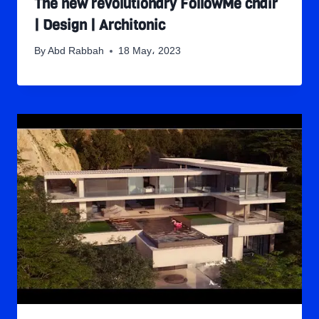
The new revolutionary FollowMe chair
| Design | Architonic
By
Abd Rabbah
18 May، 2023