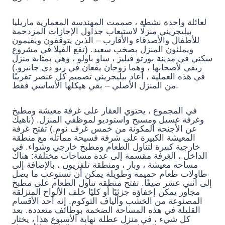
لعائلة واحدة نشطة ، صممت المهندسة المعمارية ماريليا
بيليجريني منزلًا لاستيعاب جداول الإجازات المزدحمة
للأطفال والأصدقاء والأقارب – الذين يتوقفون ويقيمون
ويملئون المنزل بصخب سعيد. (تقع الفيلا في مشروع
سكني في مدينة بورتو فيليز ، ساو باولو ، وهي بمثابة منزل
ريفي لأصحابها ، وهما زوجان يقعان في ريو دي جانيرو.)
في هذه العملية ، أعاد بيليجريني تصميم كل عنصر تقريبًا
من المنزل الأصلي – بقي هيكلها الأساسي فقط.
في المجموع ، يحتوي العقار على غرفة معيشة ومطبخ
وغرفة غسيل ومسبح واستوديو لموظفي المنزل. (ناهيك
عن الأجنحة المكونة من خمس غرف نوم.) تفتح غرفة
المعيشة الكبيرة على شرفة فسيحة مماثلة مع منطقة
خارجية كبيرة لتناول الطعام ومطبخ خارجي وشواء. في
الداخل ، الغرفة مقسمة إلى عدة مساحات مختلفة: هناك
مساحة معيشة ، وبار ، ومنطقة تلفزيون ، بالإضافة إلى
طاولات طعام حميمة وطويلة يمكن أن تستوعب ما يصل
إلى اثني عشر ضيفًا. تفتح منطقة تناول الطعام على مطبخ
مجاور يمكن إخفاؤه جزئيًا أو كليًا خلف الألواح المنزلقة
المصنوعة من الخشب وألياف التوكوم. إنه أحد الأقسام
القليلة في هذه المساحة الضخمة بوظائف متعددة. بعد
كل شيء ، في منزل عطلة نهاية الأسبوع هذا ، يختار