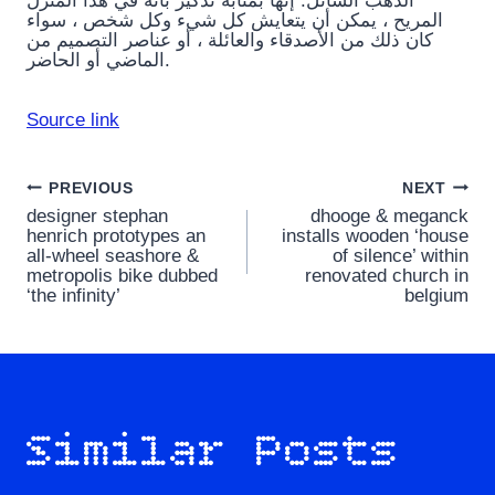
الذهب السائل. إنها بمثابة تذكير بأنه في هذا المنزل
المريح ، يمكن أن يتعايش كل شيء وكل شخص ، سواء
كان ذلك من الأصدقاء والعائلة ، أو عناصر التصميم من
الماضي أو الحاضر.
Source link
Post
PREVIOUS
NEXT
designer stephan
dhooge & meganck
navigation
henrich prototypes an
installs wooden ‘house
all-wheel seashore &
of silence’ within
metropolis bike dubbed
renovated church in
‘the infinity’
belgium
Similar Posts