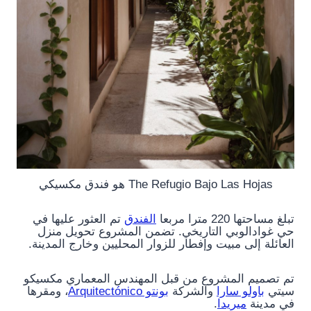
The Refugio Bajo Las Hojas هو فندق مكسيكي
تبلغ مساحتها 220 مترا مربعا
الفندق
تم العثور عليها في
حي غوادالوبي التاريخي. تضمن المشروع تحويل منزل
العائلة إلى مبيت وإفطار للزوار المحليين وخارج المدينة.
تم تصميم المشروع من قبل المهندس المعماري مكسيكو
سيتي
باولو سارا
والشركة
بونتو Arquitectónico
، ومقرها
في مدينة
ميريدا
.