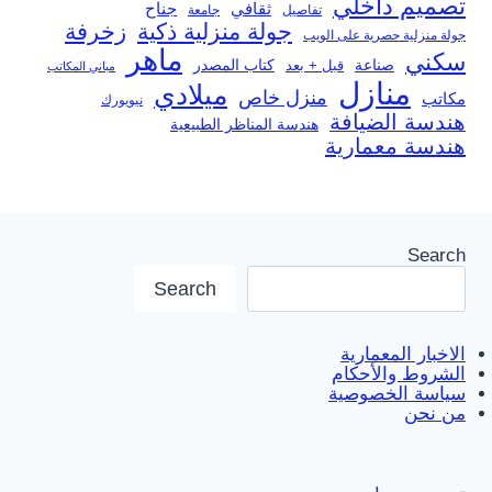
تصميم داخلي
ثقافي
جناح
تفاصيل
جامعة
جولة منزلية ذكية
زخرفة
جولة منزلية حصرية على الويب
ماهر
سكني
صناعة
قبل + بعد
كتاب المصدر
مباني المكاتب
منازل
ميلادي
منزل خاص
مكاتب
نيويورك
هندسة الضيافة
هندسة المناظر الطبيعية
هندسة معمارية
Search
Search
الاخبار المعمارية
الشروط والأحكام
سياسة الخصوصية
من نحن