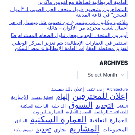
العامية البريطانية فظاظة مع لغويين ماكرين
المتظاهرون يشجبون قبول متحف الحي الصيني لـ “أموال
السجن” في قاعة المدينة
ملاعب بيكلبول في بيتسبرغ من تصميم شارميستا راي هي
أعمال شغب مجردة من الألوان – هائلة
أوبيرون المتحف الجديد يجعل تناول الطعام المستدام فنًا
استثمر في العقارات الإيطالية: يتم تعزيز المركز الوطني
لتعزيز محفظة العقارات العامة الإيطالية » نمط السكن
ARCHIVES
Archives
إعلان ذلك بنفسك
Architecture
إعادة التكيف
إعلان للمحترفين
إلهام
الإخبارية
افعلها بنفسك
التسوق
التجديد
الداخلية
الداخلية السكنية
البنايات
العمارة التربوية
الضيافة + الرياضة
العمارة التجارية
العمارة السكنية
العمارة الثقافية
الفنادق
المشاريع
تجديد
المجموعات
تجاري
تسوق بذكاء