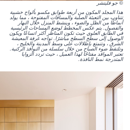
© جو فليتشر
هذا المجلد المكون من أربعة طوابق مكسو بألواح خشبية
تتناوب بين التعبئة الصلبة والمسافات المفتوحة ، مما يولد
أنماطًا من الظل والضوء ، وينشط المنزل خلال النهار
والفصول. يتم عكس المخطط لوضع المساحات الرئيسية
في الطابق العلوي حيث تكون المناظر أكثر اتساعًا ويكون
الوصول إلى سطح السطح مباشرًا. تواجه غرفة المعيشة
الشرق ، وتتمتع بإطلالات على وسط المدينة والخليج ،
وتلتقط ضوء الصباح من خلال سلسلة من النوافذ الركنية.
تعتبر المواقد مفتاحًا لهذا العميل ، حيث تردد الزوايا
المتدرجة نمط النافذة.