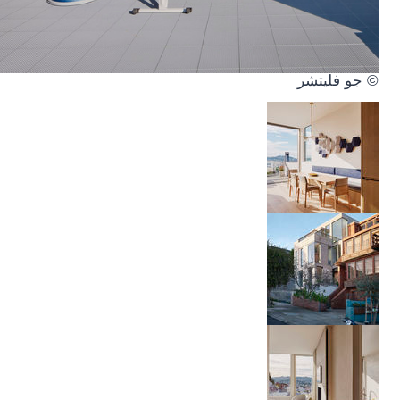
© جو فليتشر