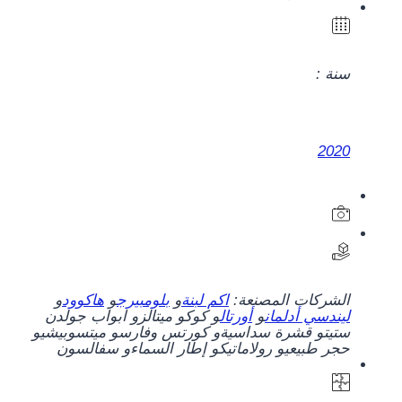
سنة :
2020
الشركات المصنعة:
اكم لبنة
و
بلومبيرج
و
هاكوود
و
ليندسي أدلمان
و
أورتال
و
كوكو ميتالز
و
ابواب جولدن
ستيت
و
قشرة سداسية
و
كورتس وفارس
و
ميتسوبيشي
و
حجر طبيعي
و
رولاماتيك
و
إطار السماء
و
سفالسون