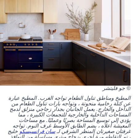
© جو فليتشر
المطبخ ومناطق تناول الطعام تواجه الغرب. المطبخ عبارة
عن كتلة رخامية منحوتة ، وتواجه بارات تناول الطعام من
الداخل والخارج. يعمل الجانبان بجدار زجاجي منزلق لدمج
المساحات الداخلية والخارجية للتجمعات الكبيرة ، مما
يؤدي إلى توسيع المساحة بصريًا وعمليًا. مع مساحات
المعيشة أعلاه ، يضم الطابق الأوسط غرف النوم. تواجه
غرفتان صغيرتان المنظر الشرقي لـ
سان فرانسيسكو
خليج
، تم التقاطه مرة أخرى بزجاج ميتري وسلسلة من النوافذ