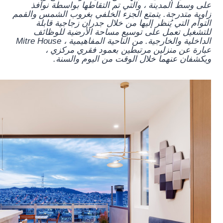
على وسط المدينة ، والتي تم التقاطها بواسطة نوافذ
زاوية متدرجة. يتمتع الجزء الخلفي بغروب الشمس والقمم
التوأم التي يُنظر إليها من خلال جدران زجاجية قابلة
للتشغيل تعمل على توسيع مساحة الأرضية للوظائف
الداخلية والخارجية. من الناحية المفاهيمية ، Mitre House
عبارة عن منزلين مرتبطين بعمود فقري مركزي ،
ويكشفان عنهما خلال الوقت من اليوم والسنة.