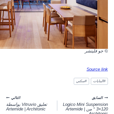
.
© جو فليتشر
Source link
وسوم
#
البنايات
#
سكني
المقال:
Post
السابق
التالي
Logico Mini Suspension
تعليق Vitruvio بواسطة
navigation
3×120 ° من Artemide |
Artemide | Architonic
Architonic