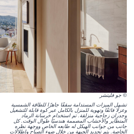
© جو فليتشر
تشمل الميزات المستدامة سقفًا جاهزًا للطاقة الشمسية
وعزلًا فائقًا وتهوية للمنزل بالكامل عبر كوة قابلة للتشغيل
وجدران زجاجية منزلقة. تم استخدام خرسانة الرماد
المتطاير والأخشاب المصممة هندسيًا طوال الوقت. كل
جانب من جوانب الهيكل له طابعه الخاص ووجهة نظره
الخاصة. يتم تحديد الجبهة من خلال ضوء الصباح وإطلالات