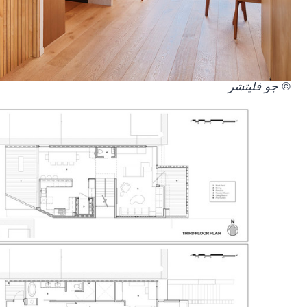
© جو فليتشر