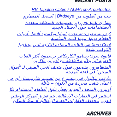
RECENT POSTS
RB Tapalpa Cabin / ALMA de Arquitectos
بيت من الطوب من Birdseye | السجل المعماري
تشارك تامبا باي رايز تصميمات المنطقة متعددة
الاستخدامات حول الاستاد الجديد
كيف نستضيف: تستخدم إميليا ويكستيد أفضل أدوات
الطعام لديها، مهما كانت المناسبة
Xero Cool هي الثلاجة المضادة للثلاجة التي يحتاجها
الكوكب بشدة
قانون سود: رسامو الكاريكاتير يرسمون أكثر اللغات
العامية البريطانية فظاظة مع لغويين ماكرين
المتظاهرون يشجبون قبول متحف الحي الصيني لـ “أموال
السجن” في قاعة المدينة
ملاعب بيكلبول في بيتسبرغ من تصميم شارميستا راي هي
أعمال شغب مجردة من الألوان – هائلة
أوبيرون المتحف الجديد يجعل تناول الطعام المستدام فنًا
استثمر في العقارات الإيطالية: يتم تعزيز المركز الوطني
لتعزيز محفظة العقارات العامة الإيطالية » نمط السكن
ARCHIVES