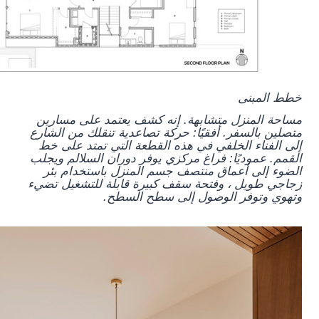
خطط المبنى
مساحة المنزل متشابهة. إنه كشف يعتمد على مسارين
متصلين بالسفر. أفقيًا: حركة تصاعدية تنقلك من الشارع
إلى الفناء الخلفي في هذه القطعة التي تمتد على خط
القمم. عموديًا: فراغ مركزي يوفر دوران السلالم ويجلب
الضوء إلى أعماق منتصف جسم المنزل باستخدام بئر
زجاجي طويل ، وفتحة سقف كبيرة قابلة للتشغيل تضيء
وتهوي وتوفر الوصول إلى سطح السطح.