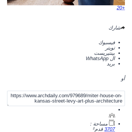
+20
شارك
فيسبوك
تويتر
بينتيريست
ال WhatsApp
بريد
أو
مساحة :
3707
قدم²