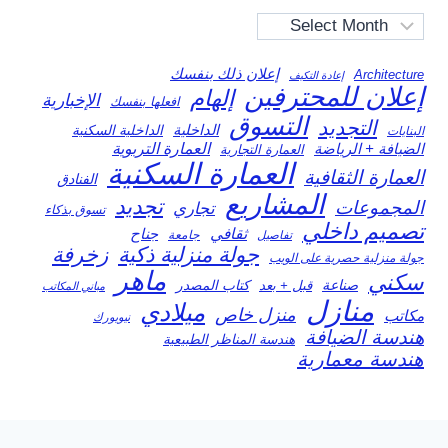
Archives
إعلان ذلك بنفسك
Architecture
إعادة التكيف
إعلان للمحترفين
إلهام
الإخبارية
افعلها بنفسك
التسوق
التجديد
الداخلية
الداخلية السكنية
البنايات
العمارة التربوية
الضيافة + الرياضة
العمارة التجارية
العمارة السكنية
العمارة الثقافية
الفنادق
المشاريع
تجديد
المجموعات
تجاري
تسوق بذكاء
تصميم داخلي
ثقافي
جناح
تفاصيل
جامعة
جولة منزلية ذكية
زخرفة
جولة منزلية حصرية على الويب
ماهر
سكني
صناعة
قبل + بعد
كتاب المصدر
مباني المكاتب
منازل
ميلادي
منزل خاص
مكاتب
نيويورك
هندسة الضيافة
هندسة المناظر الطبيعية
هندسة معمارية