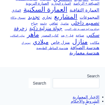
العمارة التربوية
الضيافة + الرياضة
العمارة التجارية
العمارة السكنية
العمارة الثقافية
الفنادق
المشاريع
تجديد
المجموعات
تجاري
تسوق بذكاء
تصميم داخلي
ثقافي
جناح
تفاصيل
جامعة
جولة منزلية ذكية
زخرفة
جولة منزلية حصرية على الويب
ماهر
سكني
صناعة
قبل + بعد
كتاب المصدر
مباني المكاتب
منازل
ميلادي
منزل خاص
مكاتب
نيويورك
هندسة الضيافة
هندسة المناظر الطبيعية
هندسة معمارية
Search
Search
الاخبار المعمارية
الشروط والأحكام