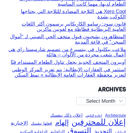
الطعام لديها، مهما كانت المناسبة
Xero Cool هي الثلاجة المضادة للثلاجة التي يحتاجها
الكوكب بشدة
قانون سود: رسامو الكاريكاتير يرسمون أكثر اللغات
العامية البريطانية فظاظة مع لغويين ماكرين
المتظاهرون يشجبون قبول متحف الحي الصيني لـ “أموال
السجن” في قاعة المدينة
ملاعب بيكلبول في بيتسبرغ من تصميم شارميستا راي هي
أعمال شغب مجردة من الألوان – هائلة
أوبيرون المتحف الجديد يجعل تناول الطعام المستدام فنًا
استثمر في العقارات الإيطالية: يتم تعزيز المركز الوطني
لتعزيز محفظة العقارات العامة الإيطالية » نمط السكن
ARCHIVES
Archives
إعلان ذلك بنفسك
Architecture
إعادة التكيف
إعلان للمحترفين
إلهام
الإخبارية
افعلها بنفسك
التسوق
التجديد
الداخلية
الداخلية السكنية
البنايات