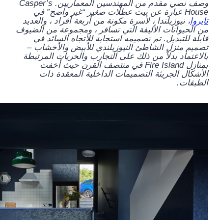
وصف نصي مقدم من المهندسين المعماريين.
Casper’s
House عبارة عن بيت عطلات صغير “غير واضح” في
تايروا
، نيوزيلندا ، لأسرة مكونة من أربعة أفراد ، والعديد
من الحيوانات الأليفة التي تسافر ، ومجموعة من الضيوف
قابلة للتبديل. تم تصميمه استجابة للاتجاه السائد في
تصميم منزل الشاطئ النيوزيلندي للأبيض والأخشاب –
بالاعتماد بدلاً من ذلك على التجارب والحريات المرتبطة
بمنازل Fire Island في منتصف القرن حيث أخفت
الأشكال الجريئة التصميمات الداخلية المعقدة ذات
الطبقات.