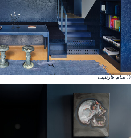
© سام هارتنيت