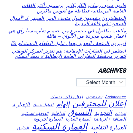
قانون سود: رسامو الكاريكاتير يرسمون أكثر اللغات
العامية البريطانية فظاظة مع لغويين ماكرين
المتظاهرون يشجبون قبول متحف الحي الصيني لـ “أموال
السجن” في قاعة المدينة
ملاعب بيكلبول في بيتسبرغ من تصميم شارميستا راي هي
أعمال شغب مجردة من الألوان – هائلة
أوبيرون المتحف الجديد يجعل تناول الطعام المستدام فنًا
استثمر في العقارات الإيطالية: يتم تعزيز المركز الوطني
لتعزيز محفظة العقارات العامة الإيطالية » نمط السكن
ARCHIVES
Archives
إعلان ذلك بنفسك
Architecture
إعادة التكيف
إعلان للمحترفين
إلهام
الإخبارية
افعلها بنفسك
التسوق
التجديد
الداخلية
الداخلية السكنية
البنايات
العمارة التربوية
الضيافة + الرياضة
العمارة التجارية
العمارة السكنية
العمارة الثقافية
الفنادق