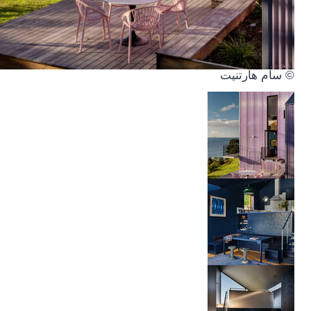
© سام هارتنيت