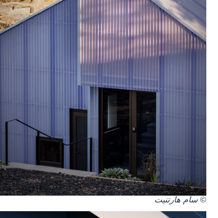
© سام هارتنيت