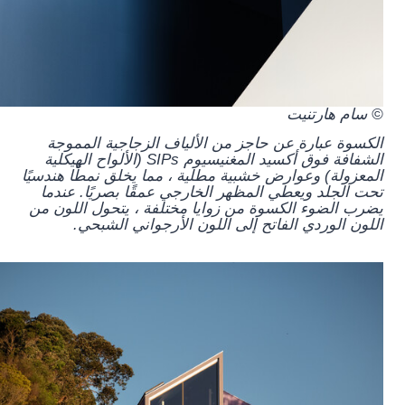
© سام هارتنيت
الكسوة عبارة عن حاجز من الألياف الزجاجية المموجة
الشفافة فوق أكسيد المغنيسيوم SIPs (الألواح الهيكلية
المعزولة) وعوارض خشبية مطلية ، مما يخلق نمطًا هندسيًا
تحت الجلد ويعطي المظهر الخارجي عمقًا بصريًا. عندما
يضرب الضوء الكسوة من زوايا مختلفة ، يتحول اللون من
اللون الوردي الفاتح إلى اللون الأرجواني الشبحي.