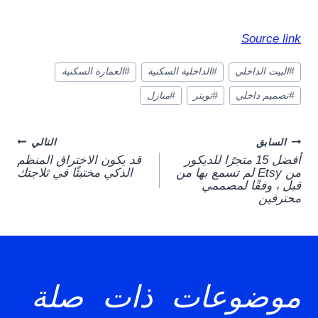
Source link
وسوم
#
البيت الداخلي
#
الداخلية السكنية
#
العمارة السكنية
المقال:
#
تصميم داخلي
#
تويتر
#
منازل
Post
السابق
التالي
أفضل 15 متجرًا للديكور
قد يكون الاختراق المنظم
navigation
من Etsy لم تسمع بها من
الذكي مختبئًا في ثلاجتك
قبل ، وفقًا لمصممي
محترفين
موضوعات ذات صلة