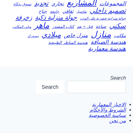
المشاريع
تجديد
المجموعات
تجاري
تسوق بذكاء
تصميم داخلي
ثقافي
جناح
تفاصيل
جامعة
جولة منزلية ذكية
زخرفة
جولة منزلية حصرية على الويب
ماهر
سكني
صناعة
قبل + بعد
كتاب المصدر
مباني المكاتب
منازل
ميلادي
منزل خاص
مكاتب
نيويورك
هندسة الضيافة
هندسة المناظر الطبيعية
هندسة معمارية
Search
Search
الاخبار المعمارية
الشروط والأحكام
سياسة الخصوصية
من نحن