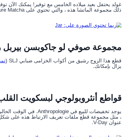
ذلك مجموعة الماتشا هذه ، والتي تحتوي على Pure Matcha الأكثر مبيعًا من Golde وخفقت من الخيزران.
مجموعة صوفي لو جاكوبسن بيربل ر
قطع هذا الزوج رشيق من أكواب الخزامى ضبابي SLJ (
تمت
يزال بإمكانك.
قواطع أنثروبولوجي لبسكويت القل
، مثل مجموعة قطع ملفات تعريف الارتباط هذه على شكل
عنوان V-Day.