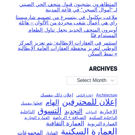
المتظاهرون يشجبون قبول متحف الحي الصيني
لـ “أموال السجن” في قاعة المدينة
ملاعب بيكلبول في بيتسبرغ من تصميم شارميستا
راي هي أعمال شغب مجردة من الألوان – هائلة
أوبيرون المتحف الجديد يجعل تناول الطعام
المستدام فنًا
استثمر في العقارات الإيطالية: يتم تعزيز المركز
الوطني لتعزيز محفظة العقارات العامة الإيطالية
» نمط السكن
ARCHIVES
Archives
إعلان ذلك بنفسك
Architecture
إعادة التكيف
إعلان للمحترفين
إلهام
افعلها بنفسك
التسوق
التجديد
الإخبارية
الداخلية
البنايات
الضيافة + الرياضة
الداخلية السكنية
العمارة التجارية
العمارة الثقافية
العمارة التربوية
العمارة السكنية
المجموعات
الفنادق