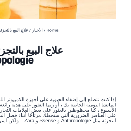
Home
/
الأخبار
/
علاج البيع بالتجزئة: 11 صفقة للتسوق من Golde و Anthropologie و ara Dwelling
Anthropologie و ling
إذا كنت تتطلع إلى إضفاء الحيوية على أجهزة الكمبيوتر الل
الماتشا اليومية الخاصة بك ، أو ربما العثور على هدية رائعة
الأسبوع ، كنا محظوظين بالعثور على بعض العلامات التجا
التجزئة مثل Anthropologie و Ssense و Zara – ولكن اسرع ، فلن تدوم طويلاً.