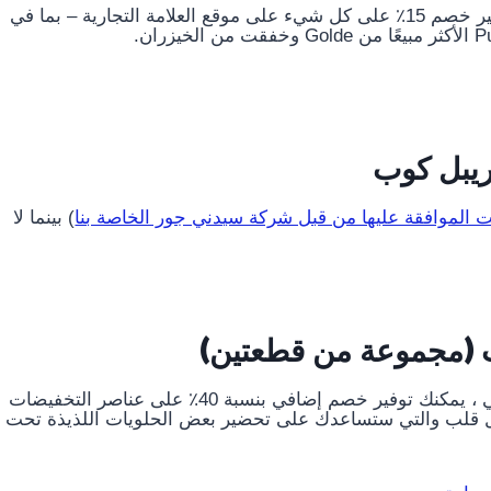
غولد يحتفل بعيد ميلاده الخامس مع توفير! يمكنك الآن توفير خصم 15٪ على كل شيء على موقع العلامة التجارية – بما في
يبل كوب
 الموافقة عليها من قبل شركة سيدني جور الخاصة بنا
) بينما لا
ب (مجموعة من قطعتين)
يوجد تخفيضات للبيع في Anthropologie. في الوقت الحالي ، يمكنك توفير خصم إضافي بنسبة 40٪ على عناصر التخفيضات
 قلب والتي ستساعدك على تحضير بعض الحلويات اللذيذة تحت