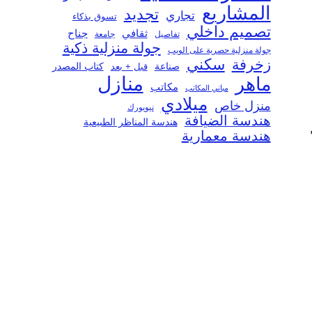
المشاريع
تجديد
تجاري
تسوق بذكاء
تصميم داخلي
ثقافي
جناح
تفاصيل
جامعة
جولة منزلية ذكية
جولة منزلية حصرية على الويب
سكني
زخرفة
صناعة
قبل + بعد
كتاب المصدر
منازل
ماهر
مكاتب
مباني المكاتب
ميلادي
منزل خاص
نيويورك
هندسة الضيافة
هندسة المناظر الطبيعية
هندسة معمارية