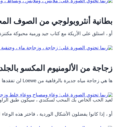
بطانية أنثروبولوجي من الصوف الم
أو ، استلق على الأريكة مع كتاب جيد ورمية محبوكة مكتنزة م
زجاجة من الألومنيوم المكسو بالجلد من  x Paula
ها هي زجاجة مياه جديرة بالرفاهية من Loewe لن تفقدها أبدًا بفضل حزامها الجلدي سهل الاستخدام.
لعيد الحب الخاص بك المحب لسكندي ، سيكون طبق الراوي
أو ، إذا كانوا يفضلون الأشكال الوردية ، فاختر هذه الوعاء ا