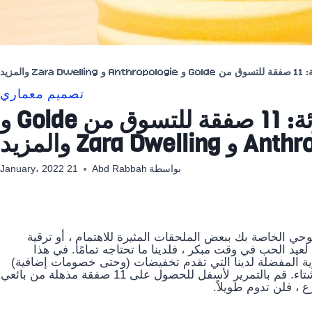
Z والمزيد
تصميم معماري
علاج البيع بالتجزئة: 11 صفقة للتسوق من Golde و
Zara Dwel والمزيد
بواسطة
Abd Rabbah
21 January، 2022
وحي الخاصة بك ببعض الملحقات المثيرة للاهتمام ، أو ترقية
 لعيد الحب في وقت مبكر ، فلدينا ما تحتاجه تمامًا. في هذا
رية المفضلة لدينا التي تقدم تخفيضات (وحتى خصومات إضافية)
على العناصر الضرورية التي ستجعلك مرتاحًا أثناء فصل الشتاء. قم بالتمرير لأسفل للحصول على 11 صفقة مذهلة من بائعي