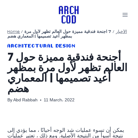
Skip
to
content
Home
/
7 أجنحة فندقية مميزة حول العالم تظهر لأول مرة
/
الأخبار
بمظهر أعيد تصميمها | المعماري هضم
ARCHITECTURAL DESIGN
7 أجنحة فندقية مميزة حول
العالم تظهر لأول مرة بمظهر
أعيد تصميمها | المعماري
هضم
By
Abd Rabbah
11 March، 2022
يمكن أن تسوء عمليات شد الوجه أحيانًا ، مما يؤدي إلى
نتيجة أسوأ من النتيجة الأصلية. ومع ذلك ، تعتبر عمليات