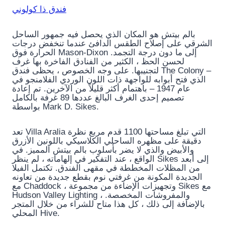
فندق ذا كولوني
بالم بيتش هو المكان الذي يحصل فيه جمهور الساحل
الشرقي على إصلاح الطقس الدافئ عندما تنخفض درجات
الحرارة فوق Mason-Dixon إلى ما دون درجة التجمد.
لحسن الحظ ، الكثير من الفنادق الفاخرة بها غرف
لتجنيبها. على وجه الخصوص ، يحظى فندق The Colony –
الذي فتح أبوابه للواجهة ذات اللون الوردي الفلامنجو في
عام 1947 – باهتمام أكثر قليلاً من الآخرين. تم إعادة
تصميم إحدى الغرف البالغ عددها 89 غرفة بالكامل
بواسطة Mark D. Sikes.
تعد Villa Aralia التي تبلغ مساحتها 1100 قدم مربع نظرة
دقيقة على مظهره الساحلي الكلاسيكي باللونين الأزرق
والأبيض والذي لا يضر بأسلوب بالم بيتش المميز. في
الواقع ، عند التفكير في إلهاماته ، لم ينظر Sikes إلى أبعد
من المظلات المخططة في مقهى الفندق. تكتمل الفيلا
الجديدة المكونة من غرفتي نوم بقطع جديدة من تعاونه
مع Chaddock ، وتجهيزات الإضاءة من مجموعة Sikes مع
Hudson Valley Lighting ، والمفروشات المخصصة.
بالإضافة إلى ذلك ، كل هذا متاح للشراء من خلال المتجر
المحلي Hive.