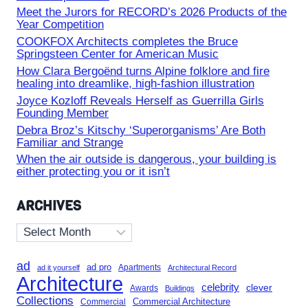
Meet the Jurors for RECORD’s 2026 Products of the
Year Competition
COOKFOX Architects completes the Bruce
Springsteen Center for American Music
How Clara Bergoënd turns Alpine folklore and fire
healing into dreamlike, high-fashion illustration
Joyce Kozloff Reveals Herself as Guerrilla Girls
Founding Member
Debra Broz’s Kitschy ‘Superorganisms’ Are Both
Familiar and Strange
When the air outside is dangerous, your building is
either protecting you or it isn’t
ARCHIVES
Archives
ad
ad pro
Apartments
ad it yourself
Architectural Record
Architecture
celebrity
clever
Awards
Buildings
Collections
Commercial Architecture
Commercial