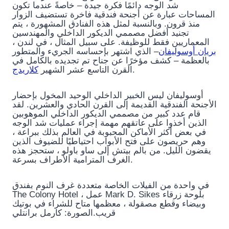
شد الوجه دائمًا فكرة جيدة – خاصةً عندما تكون
المساحات عبارة عن أجنحة فندقية فاخرة تستضيف الزوار
منذ قرون. وبالنسبة لمثل هذه الفنادق المشهورة ، يتم
تجنيد أفضل مصممي الديكور الداخلي والمهندسين
المعماريين فقط للوظيفة. على سبيل المثال ، في لندن ،
بريان أوسوليفان
– الذي اشتهر بإحساسه الجريء والمتطور
بالعظمة – كشف مؤخرًا عن جناح تم تجديده بالكامل في
كلاريدج
القرن التاسع عشر الشهير
.
أوسوليفان ليس الخبير الداخلي الوحيد المخول بإحضار
الأجنحة الفندقية القديمة إلى القرن الحادي والعشرين. لقد
قام عدد كبير من مصممي الديكور الداخلي الموهوبين
الذين أخذوا على عاتقهم مهمة إجراء عمليات شد الوجه
في بعض أكثر الأماكن المحبوبة في العالم بذلك ببراعة ،
وهم حريصون على فتح الأبواب احتياطيًا للضيوف الذين
يقضون الليل. من بالم بيتش إلى ساو باولو ، ستحجز هذه
الغرف المترامية الأطراف بسرعة.
في واحدة من الفيلات الخاصة متعددة غرف النوم بفندق
The Colony Hotel ، عمل Mark D. Sikes بلوحة زرقاء
وبيضاء وقطع مصقولة ، معظمها متاح للشراء في بوتيك
قريب.
الصورة: كارمل برانتلي