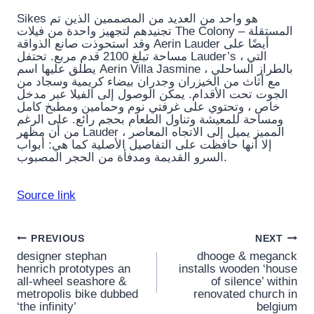
Sikes هو واحد من العديد من المصممين الذين تم
تجنيدهم لتجهيز واحدة من فيلات The Colony المستقلة –
وقد استحوذت صانع الذواقة Aerin Lauder أيضًا على
مساحة تبلغ 2100 قدم مربع. تحتفل Lauder’s ، التي
يطلق عليها اسم Aerin Villa Jasmine ، بالطراز الساحلي
مع أثاث من الخيزران وجدران بيضاء كريمية وسجاد من
الجوت تحت الأقدام. يمكن الوصول إلى الفيلا عبر مدخل
خاص ، وتحتوي على غرفتي نوم وحمامين ومطبخ كامل
ومساحة للمعيشة وتناول الطعام بحجم رائع. على الرغم
من أن مظهر Lauder المميز يميل إلى الاتجاه المعاصر ،
إلا أنها حافظت على التفاصيل الأصلية كما هي: أبواب
السرو القديمة ومدفأة من الحجر المصبوب.
Source link
Post
PREVIOUS
NEXT
designer stephan
dhooge & meganck
navigation
henrich prototypes an
installs wooden ‘house
all-wheel seashore &
of silence’ within
metropolis bike dubbed
renovated church in
‘the infinity’
belgium