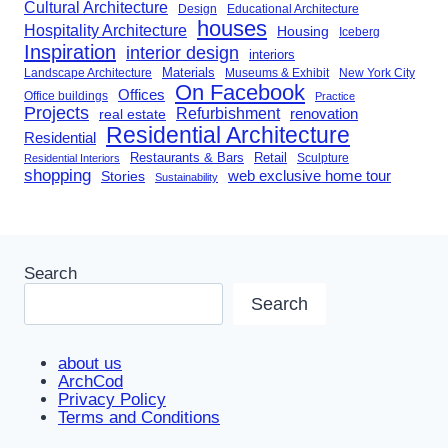
Cultural Architecture
Design
Educational Architecture
houses
Hospitality Architecture
Housing
Iceberg
Inspiration
interior design
interiors
Landscape Architecture
Materials
Museums & Exhibit
New York City
On Facebook
Offices
Office buildings
Practice
Projects
Refurbishment
renovation
real estate
Residential Architecture
Residential
Restaurants & Bars
Retail
Sculpture
Residential Interiors
shopping
Stories
web exclusive home tour
Sustainability
Search
Search
about us
ArchCod
Privacy Policy
Terms and Conditions