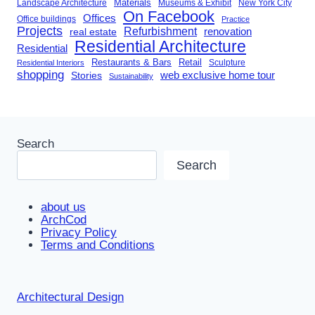
Landscape Architecture
Materials
Museums & Exhibit
New York City
On Facebook
Offices
Office buildings
Practice
Projects
Refurbishment
renovation
real estate
Residential Architecture
Residential
Restaurants & Bars
Retail
Sculpture
Residential Interiors
shopping
Stories
web exclusive home tour
Sustainability
Search
Search
about us
ArchCod
Privacy Policy
Terms and Conditions
Architectural Design