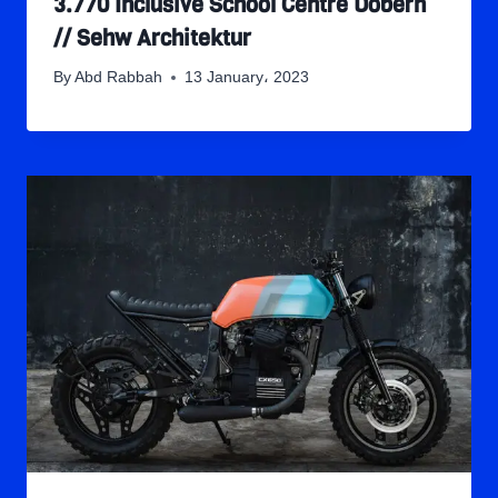
3.770 Inclusive School Centre Döbern
// Sehw Architektur
By
Abd Rabbah
13 January، 2023