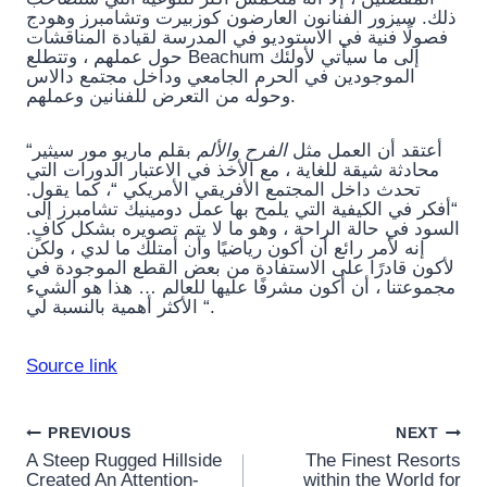
ذلك. سيزور الفنانون العارضون كوزبيرت وتشامبرز وهودج
فصولًا فنية في الاستوديو في المدرسة لقيادة المناقشات
حول عملهم ، وتتطلع Beachum إلى ما سيأتي لأولئك
الموجودين في الحرم الجامعي وداخل مجتمع دالاس
وحوله من التعرض للفنانين وعملهم.
“أعتقد أن العمل مثل
الفرح والألم
بقلم ماريو مور سيثير
محادثة شيقة للغاية ، مع الأخذ في الاعتبار الدورات التي
تحدث داخل المجتمع الأفريقي الأمريكي “، كما يقول.
“أفكر في الكيفية التي يلمح بها عمل دومينيك تشامبرز إلى
السود في حالة الراحة ، وهو ما لا يتم تصويره بشكل كافٍ.
إنه لأمر رائع أن أكون رياضيًا وأن أمتلك ما لدي ، ولكن
لأكون قادرًا على الاستفادة من بعض القطع الموجودة في
مجموعتنا ، أن أكون مشرفًا عليها للعالم … هذا هو الشيء
الأكثر أهمية بالنسبة لي “.
Source link
Post
PREVIOUS
NEXT
A Steep Rugged Hillside
The Finest Resorts
Created An Attention-
within the World for