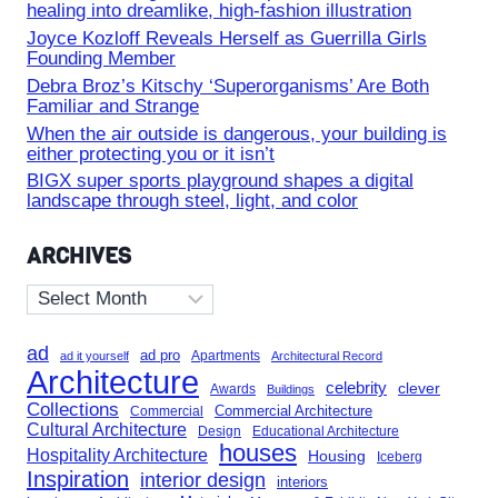
healing into dreamlike, high-fashion illustration
Joyce Kozloff Reveals Herself as Guerrilla Girls
Founding Member
Debra Broz’s Kitschy ‘Superorganisms’ Are Both
Familiar and Strange
When the air outside is dangerous, your building is
either protecting you or it isn’t
BIGX super sports playground shapes a digital
landscape through steel, light, and color
ARCHIVES
Archives
ad
ad pro
Apartments
ad it yourself
Architectural Record
Architecture
celebrity
clever
Awards
Buildings
Collections
Commercial Architecture
Commercial
Cultural Architecture
Design
Educational Architecture
houses
Hospitality Architecture
Housing
Iceberg
Inspiration
interior design
interiors