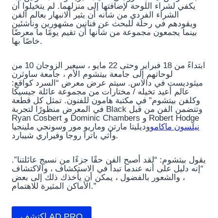
يكفي لشراء اللوحة لإضافتها إلى منزلهما. لم يتخيلوا أن
الشراء الفردي من شأنه أن يثير الانبهار بعالم الفن
ويقودهم في رحلة للبحث عن فنانين مشهورين وناشئين
بينما يجمعون مجموعة من شأنها أن تقيم يومًا ما معرضًا
خاصًا بها.
ابتداءً من 18 فبراير وحتى 22 مايو ، سيعير الزوجان 10 من
لوحاتهم إلى جامعة بيتشوم الأم ، جامعة ساوثرن
ميثوديست في دالاس. سيتم عرض معرض “السرد كواقع:
عالم أعيد تخيله / مختارات من مجموعة عائلة جيسيكا
وكلفن بيتشوم” في مكتبة هامون للفنون. تمثل كل قطعة
في المعرض منظورًا لتجربة Black وتتضمن الفن من قبل
Ryan Cosbert و Dominic Chambers و Robert Hodge
نيلسون ماكامو
وديليتا مارتن وماريو مور وسونجي ملينجيا
وأثي باترا روجا وفيراري شيبارد.
يقول بيتشوم: “لقد أصبح الفن حقًا جزءًا من نسيج عائلتنا”.
“إنه دليل على أنه عندما تبدأ في الاستكشاف ، والاكتشاف
، والشعور بالفضول ، يمكن أن يأخذك ذلك إلى بعض
الأماكن المثيرة للاهتمام.”
اكتشف AD PRO