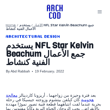
Skip
to
content
Home
/
يستخدم NFL Star Kelvin Beachum جمع
/
الأخبار
الأعمال الفنية كنشاط
ARCHITECTURAL DESIGN
يستخدم NFL Star Kelvin
Beachum جمع الأعمال
الفنية كنشاط
By
Abd Rabbah
19 February، 2022
بعد فترة وجيزة من زواجهما ، أريزونا كاردينالز
معالجة
هجومية
كان كيلفن بيتشوم وزوجته جيسيكا في رحلة
بحرية عندما لفت انتباههما قطعة فنية تصور نمورًا مهددة
بالانقراض. يحب الزوجان الحياة البرية وكانا مفتونين بما