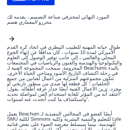
المورد النهائي لمحترفي صناعة التصميم ، يقدمه لك
محررو
المعماري هضم
طوال حياته المهنية للطبيب البيطري في اتحاد كرة القدم
الأميركي لمدة 10 سنوات ، كان مدافعًا عن إنهاء الجوع
المحلي والعالمي ، إلى جانب توفير الوصول إلى العلوم
والتكنولوجيا والهندسة والفنون والرياضيات في المجتمعات
المحرومة. سمحت المجموعة الفنية لـ Beachums بالبدء
في رحلة اكتشاف التاريخ الأسود ومناحي الحياة الأخرى.
تتكون مجموعتهم المنزلية من أعمال لفنانين من جميع
الخلفيات ؛ كل قطعة لها صدى من منظور تاريخي أو
مجرد. تزين الأعمال الفنية أيضًا جدار غرفة أطفاله. يقول:
“أعتقد أنه من المؤثر للغاية استخدام الفن لمواصلة تحديد
واستكشاف ما كنت أتحدث عنه لسنوات”.
يعمل Beachum أيضًا كعضو في المجالس التنفيذية لـ
SMU لكلية Simmons للتعليم والتنمية البشرية وكلية Lyle
للهندسة. بينما سيسلط معرضه الضوء على بعض فنانيه
المفضلين ، إلا أنه متحمس أكثر للتوعية التي ستصاحب