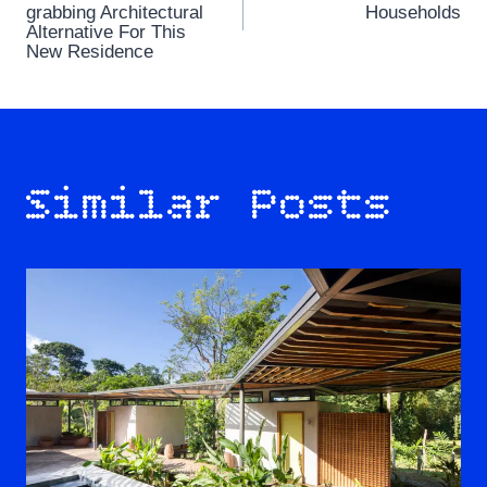
navigation
grabbing Architectural
Households
Alternative For This
New Residence
Similar Posts