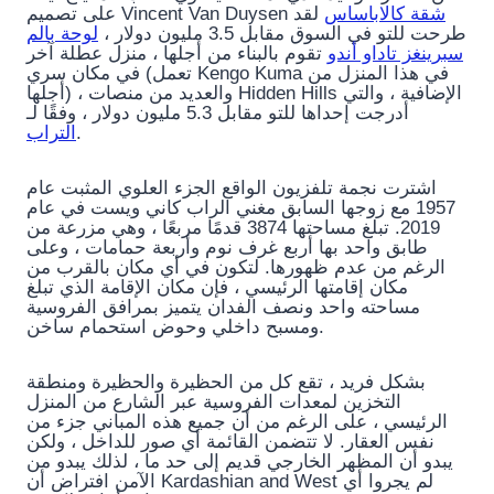
شقة كالاباساس
لقد
على تصميم Vincent Van Duysen
طرحت للتو في السوق مقابل 3.5 مليون دولار ،
لوحة بالم
سبرينغز تاداو أندو
تقوم بالبناء من أجلها ، منزل عطلة آخر
في مكان سري (تعمل Kengo Kuma في هذا المنزل من
أجلها) ، والعديد من منصات Hidden Hills الإضافية ، والتي
أدرجت إحداها للتو مقابل 5.3 مليون دولار ، وفقًا لـ
التراب
.
اشترت نجمة تلفزيون الواقع الجزء العلوي المثبت عام
1957 مع زوجها السابق مغني الراب كاني ويست في عام
2019. تبلغ مساحتها 3874 قدمًا مربعًا ، وهي مزرعة من
طابق واحد بها أربع غرف نوم وأربعة حمامات ، وعلى
الرغم من عدم ظهورها. لتكون في أي مكان بالقرب من
مكان إقامتها الرئيسي ، فإن مكان الإقامة الذي تبلغ
مساحته واحد ونصف الفدان يتميز بمرافق الفروسية
ومسبح داخلي وحوض استحمام ساخن.
بشكل فريد ، تقع كل من الحظيرة والحظيرة ومنطقة
التخزين لمعدات الفروسية عبر الشارع من المنزل
الرئيسي ، على الرغم من أن جميع هذه المباني جزء من
نفس العقار. لا تتضمن القائمة أي صور للداخل ، ولكن
يبدو أن المظهر الخارجي قديم إلى حد ما ، لذلك يبدو من
الآمن افتراض أن Kardashian and West لم يجروا أي