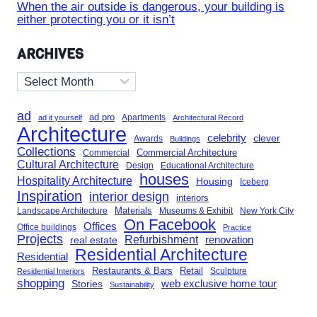
When the air outside is dangerous, your building is
either protecting you or it isn’t
ARCHIVES
Archives
ad
ad pro
Apartments
ad it yourself
Architectural Record
Architecture
celebrity
clever
Awards
Buildings
Collections
Commercial Architecture
Commercial
Cultural Architecture
Design
Educational Architecture
houses
Hospitality Architecture
Housing
Iceberg
Inspiration
interior design
interiors
Landscape Architecture
Materials
Museums & Exhibit
New York City
On Facebook
Offices
Office buildings
Practice
Projects
Refurbishment
renovation
real estate
Residential Architecture
Residential
Restaurants & Bars
Retail
Sculpture
Residential Interiors
shopping
Stories
web exclusive home tour
Sustainability