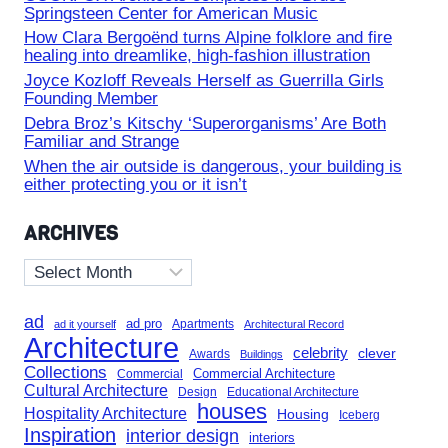
Springsteen Center for American Music
How Clara Bergoënd turns Alpine folklore and fire
healing into dreamlike, high-fashion illustration
Joyce Kozloff Reveals Herself as Guerrilla Girls
Founding Member
Debra Broz’s Kitschy ‘Superorganisms’ Are Both
Familiar and Strange
When the air outside is dangerous, your building is
either protecting you or it isn’t
ARCHIVES
Archives
ad
ad pro
Apartments
ad it yourself
Architectural Record
Architecture
celebrity
clever
Awards
Buildings
Collections
Commercial Architecture
Commercial
Cultural Architecture
Design
Educational Architecture
houses
Hospitality Architecture
Housing
Iceberg
Inspiration
interior design
interiors