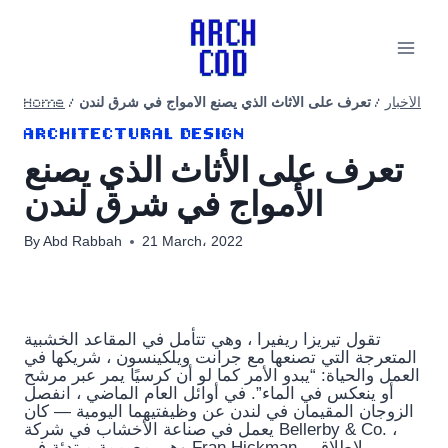
Skip
to
content
Home
/
تعرف على الأثاث الذي يصنع الأمواج في شرق لندن
/
الأخبار
ARCHITECTURAL DESIGN
تعرف على الأثاث الذي يصنع
الأمواج في شرق لندن
By
Abd Rabbah
21 March، 2022
تقول تيريزا ريفيرا ، وهي تتأمل في المقاعد الخشبية
المتعرجة التي تصنعها مع جرانت ويلكينسون ، شريكها في
العمل والحياة: “يبدو الأمر كما لو أن كرسيًا يمر عبر مرشح
أو ينعكس في الماء”. في أوائل العام الماضي ، انفصل
الزوجان المقيمان في لندن عن وظيفتيهما اليومية — كان
يعمل في صناعة الأخشاب في شركة Bellerby & Co. ،
وهي مصممة مبتدئة في Fran Hickman – لإطلاق