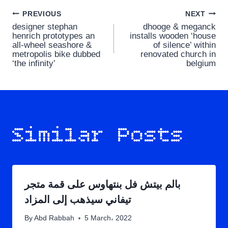
Post
PREVIOUS
NEXT
designer stephan
dhooge & meganck
navigation
henrich prototypes an
installs wooden ‘house
all-wheel seashore &
of silence’ within
metropolis bike dubbed
renovated church in
‘the infinity’
belgium
Similar Posts
بالم بيتش فل بنتهاوس على قمة متجر
تيفاني سيذهب إلى المزاد
By
Abd Rabbah
5 March، 2022