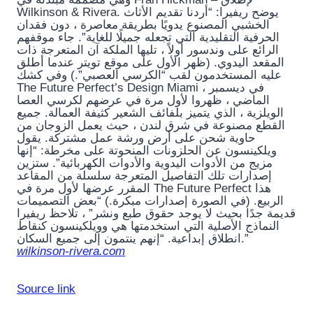
Wilkinson & Rivera. يوضح ريفيرا: “أردنا تقديم الأثاث
الخشبي المصنوع يدويًا بطريقة معاصرة ، دون فقدان
الحرفية التقليدية التي تجعله جميلًا للغاية”. جاء موقفهم
الرائع على وندسور أولاً ، تليها الملكة آن المتعرجة ذات
المقعد اليدوي. (ظهر الأول على موقع تويتر عندما أطلق
عليه المستخدمون لقب “الكرسي العصبي”.) وفي كشك
The Future Perfect’s Design Miami ، في ديسمبر
الماضي ، ظهروا لأول مرة في عرضهم لكرسي العصا
الويلزية ، الذي يتميز بلفائف الشعير كثيفة العمالة. جميع
القطع مصنوعة في شرق لندن ، حيث يعمل الزوجان من
حاوية شحن على أرض ورشة عمل مشتركة. يقول
ويلكينسون عن الحلزونات المنحوتة على مخرطة: “إنها
مزيج من الأدوات اليدوية والأدوات الكهربائية”. ستزين
إصدارات تلك التفاصيل المتعرجة سلسلة من المقاعد
المقرر عرضها لأول مرة في The Future Perfect هذا
الربيع. (في الصورة إصدارات مبكرة.) “بعض التصميمات
قديمة جدًا بحيث لا يوجد حقوق طبع ونشر” ، تلاحظ ريفيرا
النماذج الأصلية التي استخدمتها هي وويلكينسون كنقاط
انطلاق إبداعية. “إنهم ينتمون إلى جميع السكان.”
wilkinson-rivera.com
Source link