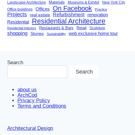
Landscape Architecture
Materials
Museums & Exhibit
New York City
On Facebook
Offices
Office buildings
Practice
Projects
Refurbishment
renovation
real estate
Residential Architecture
Residential
Restaurants & Bars
Retail
Sculpture
Residential Interiors
shopping
Stories
web exclusive home tour
Sustainability
Search
Search
about us
ArchCod
Privacy Policy
Terms and Conditions
Architectural Design