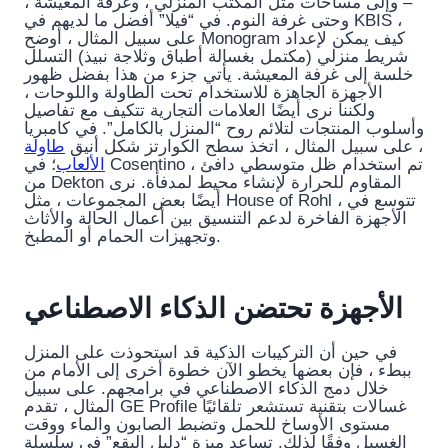
– وإلى مساحات مثل المكتب المنزلي ، وغرفة المعيشة ،
وحتى غرفة النوم. في “فيلا” أفضل ما لديهم في KBIS ،
على سبيل المثال ، أوضح Monogram كيف يمكن لإعداد
شريط منزلي (مكتمل بغسالة أطباق وثلاجة نبيذ) التسلل
خلسة إلى غرفة المعيشة. يأتي جزء من هذا بفضل ظهور
الأجهزة الجاهزة للاستخدام تحت الطاولة واللوحات ،
ولكننا نرى أيضًا العلامات التجارية تتكيف مع تفاصيل
وأسلوب المنتجات لتلائم روح “المنزل بالكامل”. في كامبريا
، على سبيل المثال ، اتخذ سطح الكوارتز شكل أنيق
طاولة
الألعاب
؛ في Cosentino ، تم استخدام ظل متوسطي دافئ
من Dekton المقاوم للحرارة لإنشاء محيط لمدفأة. نرى
أيضًا بعض المجموعات ، مثل House of Rohl ، تتوسع في
الأجهزة الفاخرة لدعم التنسيق بين أعمال الحالة والأثاث
وتجهيزات الحمام أو المطبخ.
الأجهزة تحتضن الذكاء الاصطناعي
في حين أن التركيبات الذكية قد استحوذت على المنزل
ببطء ، فإن بعضها يخطو الآن خطوة أخرى إلى الأمام من
خلال دمج الذكاء الاصطناعي في برامجهم. على سبيل
المثال ، تقدم GE Profile غسالات بتقنية تستشعر تلقائيًا
مستوى الأوساخ للحمل وتضبط الصابون والماء ووقت
الغسيل وفقًا لذلك. تساعد ميزة “دليل البقع” في سلسلة