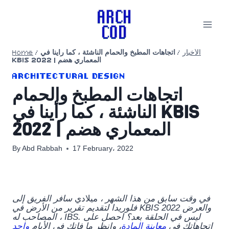
Skip
to
content
الأخبار
/
اتجاهات المطبخ والحمام الناشئة ، كما رأينا في
/
Home
KBIS 2022 | المعماري هضم
ARCHITECTURAL DESIGN
اتجاهات المطبخ والحمام
الناشئة ، كما رأينا في KBIS
2022 | المعماري هضم
By
Abd Rabbah
17 February، 2022
في وقت سابق من هذا الشهر ،
ميلادي
سافر الفريق إلى
فلوريدا لتقديم تقرير من الأرض في KBIS 2022 والعرض
المصاحب له ، IBS. ليس في الحلقة بعد؟ احصل على
اتجاهاتك في
معاينة المادة
، وانظر ما فاتك في الأيام
واحد