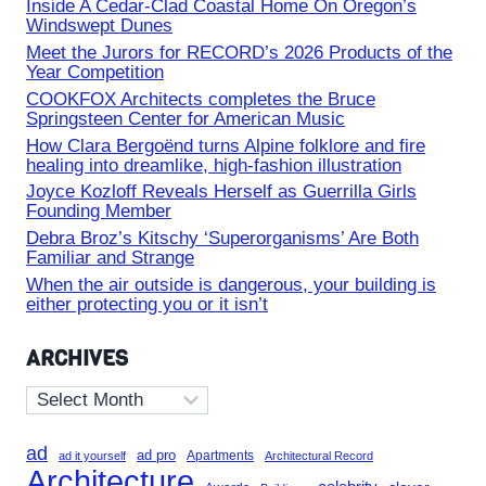
Inside A Cedar-Clad Coastal Home On Oregon’s
Windswept Dunes
Meet the Jurors for RECORD’s 2026 Products of the
Year Competition
COOKFOX Architects completes the Bruce
Springsteen Center for American Music
How Clara Bergoënd turns Alpine folklore and fire
healing into dreamlike, high-fashion illustration
Joyce Kozloff Reveals Herself as Guerrilla Girls
Founding Member
Debra Broz’s Kitschy ‘Superorganisms’ Are Both
Familiar and Strange
When the air outside is dangerous, your building is
either protecting you or it isn’t
ARCHIVES
Archives
ad
ad pro
Apartments
ad it yourself
Architectural Record
Architecture