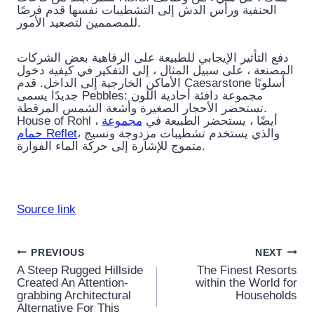
الحنفية ورأس الدش إلى التشطيبات نفسها قدم فرصًا
للمصممين لتصعيد الأمور.
دفع التأثير الإيجابي للطبيعة على الرفاهية بعض الشركات
المصنعة ، على سبيل المثال ، إلى التفكير في كيفية دخول
الأماكن الخارجية إلى الداخل. قدم Caesarstone أسلوبًا
جديدًا يسمى Pebbles: مجموعة دافئة أحادية اللون
تستحضر الأحجار الصغيرة وأشعة الشمس المرقطة.
House of Rohl ، أيضًا ، يستحضر الطبيعة في
مجموعة
، والذي يستخدم تشطيبات مزدوجة ونسيج
حمام Reflet
متموج للإشارة إلى حركة الماء الفوارة.
Source link
Post
PREVIOUS
NEXT
A Steep Rugged Hillside
The Finest Resorts
navigation
Created An Attention-
within the World for
grabbing Architectural
Households
Alternative For This