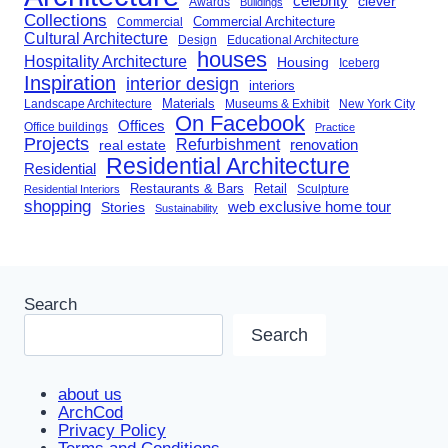
celebrity
clever
Awards
Buildings
Collections
Commercial Architecture
Commercial
Cultural Architecture
Design
Educational Architecture
houses
Hospitality Architecture
Housing
Iceberg
Inspiration
interior design
interiors
Landscape Architecture
Materials
Museums & Exhibit
New York City
On Facebook
Offices
Office buildings
Practice
Projects
Refurbishment
renovation
real estate
Residential Architecture
Residential
Restaurants & Bars
Retail
Sculpture
Residential Interiors
shopping
Stories
web exclusive home tour
Sustainability
Search
Search
about us
ArchCod
Privacy Policy