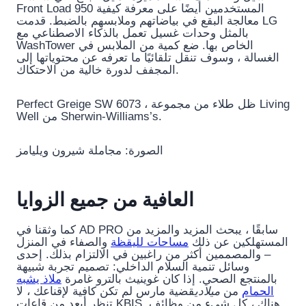
Front Load 950 المستخدمين أيضًا على معرفة كيفية
معالجة البقع في بياضاتهم وملابسهم بالضبط. قدمت LG
بالمثل وحدات غسيل تعمل بالذكاء الاصطناعي مع
WashTower الخاص بها. ضع كمية من الملابس في
الغسالة ، وسوف تنقل تلقائيًا ما تعرفه عن محتوياتها إلى
المجفف لدورة خالية من الاحتكاك.
Perfect Greige SW 6073 ، ظل طلاء من مجموعة Living
Well من Sherwin-Williams’s.
الصورة: مجاملة شيرون ويليامز
العافية من جميع الزوايا
كما وثقنا في AD PRO سابقًا ، يبحث المزيد والمزيد من
المستهلكين عن ذلك
مساحات لليقظة
والصفاء في المنزل
– والمصممين أكثر من راغبين في الالتزام بذلك. إحدى
وسائل تنمية السلام الداخلي: تصميم تجربة شبيهة
بالمنتجع الصحي. إذا كان غوينيث بالترو غامرة
ملاذ يشبه
الحمام
من
ميلادي
قضية مارس لم تكن كافية لإقناعك ، لا
تنظر أبعد من قاعات KBIS. هناك ، كل شيء من وظائف