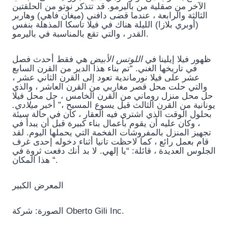
الآخر من صقلية من باليرمو. قد تتذكر نوتو من الحلقتين
الثالثة والرابعة ، عندما قضى دافني (ميغان فاهي) وهاربر
(أوبري بلازا) الليلة هناك في فيلا تاسكا المذهلة بنفس
القدر ، والتي تقع بالمناسبة في باليرمو.
ظهور فيلا إيلينا في
اللوتس الأبيض
هي فقط أحدث فصل
في تاريخها الغني. “تم بناء هذا الدير من القرن السابع
عشر على فيلا نورماندية تعود إلى القرن الثاني عشر ،
والتي حلت محل قصر مغاربي من القرن العاشر ، والذي
حل محل منزل روماني من القرن الخامس ، حل محل فيلا
يونانية من القرن الثالث قبل يسوع المسيح ،” أخبر
ميلادي.
بحلول الوقت الذي اشترى فيه العقار ، كان في حالة سيئة
، وكان عليه أن يقوم بأعمال بناء كبيرة قبل أن يبدأ في
تجهيز المنزل بالمفروشات الفخمة التي يحملها اليوم. لقد
قام بعمل رائع ، كما لاحظت تانيا أثناء دخوله إحدى غرف
الجلوس العديدة ، قائلة: “يا إلهي. لا بد أنك دفعت ثروة في
هذا المكان “.
المعرض الكبير
الصورة: شركة Oberto Gili Inc.