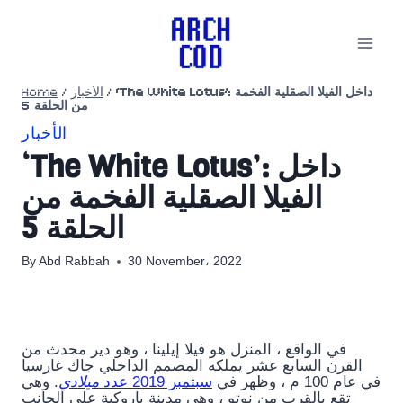
Skip
to
content
Home
/
الأخبار
/
‘The White Lotus’: داخل الفيلا الصقلية الفخمة
من الحلقة 5
الأخبار
‘The White Lotus’: داخل
الفيلا الصقلية الفخمة من
الحلقة 5
By
Abd Rabbah
30 November، 2022
في الواقع ، المنزل هو فيلا إيلينا ، وهو دير محدث من
القرن السابع عشر يملكه المصمم الداخلي جاك غارسيا
في عام 100 م ، وظهر في
سبتمبر 2019 عدد
ميلادي
. وهي
تقع بالقرب من نوتو ، وهي مدينة باروكية على الجانب