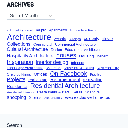
ARCHIVES
Archives
ad
ad pro
Apartments
ad it yourself
Architectural Record
Architecture
celebrity
clever
Awards
Buildings
Collections
Commercial Architecture
Commercial
Cultural Architecture
Design
Educational Architecture
houses
Hospitality Architecture
Housing
Iceberg
Inspiration
interior design
interiors
Landscape Architecture
Materials
Museums & Exhibit
New York City
On Facebook
Offices
Office buildings
Practice
Projects
Refurbishment
renovation
real estate
Residential Architecture
Residential
Restaurants & Bars
Retail
Sculpture
Residential Interiors
shopping
Stories
web exclusive home tour
Sustainability
Search