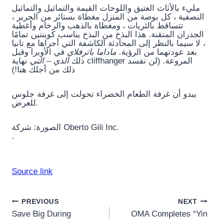
مليء بالأثاث العتيق واللوحات القيمة والتماثيل والتماثيل
النصفية ، كل بوصة من المنزل مغطاة بستائر من الحرير ،
تتساقط بالثريات ، ومغطاة بالذهب والرخام وأغطية
الجدران المتقنة. هذا البذخ من البذخ يناسب كوينتين تمامًا
، لا سيما بالنظر إلى المحادثة الكاشفة التي أجراها مع تانيا
بعد عودتهما من الرؤية.
ماداما باترفلاي
في الأوبرا وقبل
ذلك
الذي – التي
نهاية cliffhanger المروعة. (لن نفسد
ذلك من أجلك هنا!)
يبدو أن غرفة الطعام الخضراء تحولت إلى غرفة جلوس
للعرض.
الصورة: شركة Oberto Gili Inc.
.
Source link
Post
PREVIOUS
NEXT
Save Big During
OMA Completes “Yin