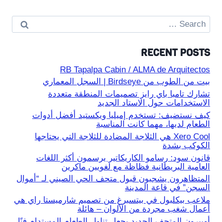
Search
for:
RECENT POSTS
RB Tapalpa Cabin / ALMA de Arquitectos
بيت من الطوب من Birdseye | السجل المعماري
تشارك تامبا باي رايز تصميمات المنطقة متعددة
الاستخدامات حول الاستاد الجديد
كيف نستضيف: تستخدم إميليا ويكستيد أفضل أدوات
الطعام لديها، مهما كانت المناسبة
Xero Cool هي الثلاجة المضادة للثلاجة التي يحتاجها
الكوكب بشدة
قانون سود: رسامو الكاريكاتير يرسمون أكثر اللغات
العامية البريطانية فظاظة مع لغويين ماكرين
المتظاهرون يشجبون قبول متحف الحي الصيني لـ “أموال
السجن” في قاعة المدينة
ملاعب بيكلبول في بيتسبرغ من تصميم شارميستا راي هي
أعمال شغب مجردة من الألوان – هائلة
أوبيرون المتحف الجديد يجعل تناول الطعام المستدام فنًا