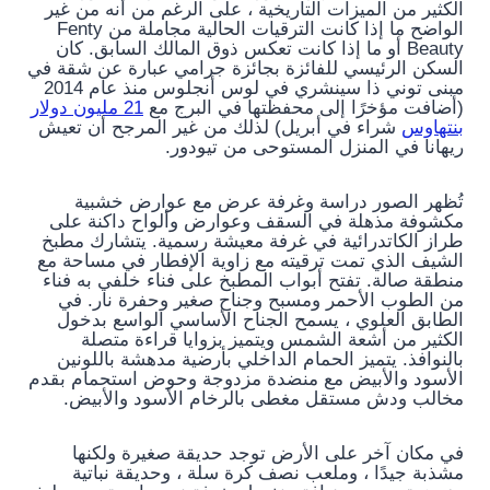
الكثير من الميزات التاريخية ، على الرغم من أنه من غير
الواضح ما إذا كانت الترقيات الحالية مجاملة من Fenty
Beauty أو ما إذا كانت تعكس ذوق المالك السابق. كان
السكن الرئيسي للفائزة بجائزة جرامي عبارة عن شقة في
مبنى توني ذا سينشري في لوس أنجلوس منذ عام 2014
(أضافت مؤخرًا إلى محفظتها في البرج مع
21 مليون دولار
بنتهاوس
شراء في أبريل) لذلك من غير المرجح أن تعيش
ريهانا في المنزل المستوحى من تيودور.
تُظهر الصور دراسة وغرفة عرض مع عوارض خشبية
مكشوفة مذهلة في السقف وعوارض وألواح داكنة على
طراز الكاتدرائية في غرفة معيشة رسمية. يتشارك مطبخ
الشيف الذي تمت ترقيته مع زاوية الإفطار في مساحة مع
منطقة صالة. تفتح أبواب المطبخ على فناء خلفي به فناء
من الطوب الأحمر ومسبح وجناح صغير وحفرة نار. في
الطابق العلوي ، يسمح الجناح الأساسي الواسع بدخول
الكثير من أشعة الشمس ويتميز بزوايا قراءة متصلة
بالنوافذ. يتميز الحمام الداخلي بأرضية مدهشة باللونين
الأسود والأبيض مع منضدة مزدوجة وحوض استحمام بقدم
مخالب ودش مستقل مغطى بالرخام الأسود والأبيض.
في مكان آخر على الأرض توجد حديقة صغيرة ولكنها
مشذبة جيدًا ، وملعب نصف كرة سلة ، وحديقة نباتية