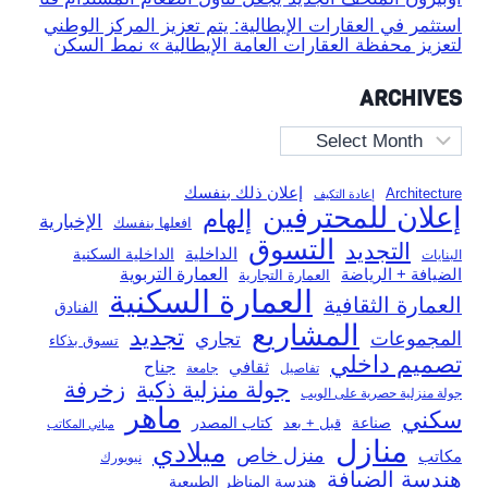
استثمر في العقارات الإيطالية: يتم تعزيز المركز الوطني
لتعزيز محفظة العقارات العامة الإيطالية » نمط السكن
ARCHIVES
Archives
إعلان ذلك بنفسك
Architecture
إعادة التكيف
إعلان للمحترفين
إلهام
الإخبارية
افعلها بنفسك
التسوق
التجديد
الداخلية
الداخلية السكنية
البنايات
العمارة التربوية
الضيافة + الرياضة
العمارة التجارية
العمارة السكنية
العمارة الثقافية
الفنادق
المشاريع
تجديد
المجموعات
تجاري
تسوق بذكاء
تصميم داخلي
ثقافي
جناح
تفاصيل
جامعة
جولة منزلية ذكية
زخرفة
جولة منزلية حصرية على الويب
ماهر
سكني
صناعة
قبل + بعد
كتاب المصدر
مباني المكاتب
منازل
ميلادي
منزل خاص
مكاتب
نيويورك
هندسة الضيافة
هندسة المناظر الطبيعية