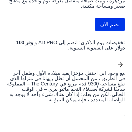
مزدهرة ، وبيت ضيافة منفصل بغرفة نوم واحدة مع مطبخ
صغير ومساحة مكتبية.
نضم الان
تخفيضات يوم الذكرى: انضم إلى AD PRO و
وفر 100
دولار
على العضوية السنوية.
مع وجود ابن احتفل مؤخرًا بعيد ميلاده الأول وطفل آخر
في الطريق ، من المحتمل أن تظل ريهانا في منزلها الذي
تبلغ مساحته 9300 قدم مربع في The Century – المملوكة
سابقًا لشركة
أصدقاء
النجم ماثيو بيري – في الوقت
الحالي. لكن من يعلم؛ إذا كان هناك شيء واحد لا يوجد به
الواصلة المتعددة ، فإنه يمكن التنبؤ به.
.