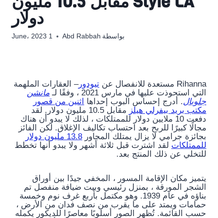
Style LA مقابل 10.5 مليون
دولار
بواسطة
Abd Rabbah
1 June، 2023
Rihanna مستعدة للانفصال عن
تيودور
– العقارات الملهمة
التي استحوذت عليها في مارس 2021 ، وفقًا لـ
مانشن
جلوبال
. أدرج إحساس البوب ​​إحداها
اثنين من قصور
مكتب بريد بيفرلي هيلز
مقابل 10.5 مليون دولار. لقد
دفعت 10 ملايين دولار للممتلكات ، لذلك لا يبدو أن هناك
مجالًا كبيرًا للربح بعد احتساب تكاليف الإغلاق. لكن الفائز
بجائزة جرامي لا يزال يمتلك المجاور
13.8 مليون دولار
للممتلكات
لقد اشترت قبل ثلاثة أشهر ولا يبدو أنها تخطط
للتخلي عن ذلك المنتج بعد.
يتميز مكان الإقامة المسور ، المخفي جيدًا بين أوراق
الشجر المورقة ، بمنزل رئيسي وبيت ضيافة منفصل تم
بناؤه في عام 1939. وهو مكتمل بأربع غرف نوم وخمسة
حمامات ويمتد على ما يقرب من نصف فدان من الأرض ،
حسب القائمة. تُظهر الصور أسلوبًا معاصرًا للديكور يكمله