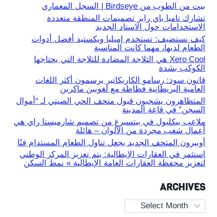
بيت من الطوب من Birdseye | السجل المعماري
تشارك تامبا باي رايز تصميمات المنطقة متعددة
الاستخدامات حول الاستاد الجديد
كيف نستضيف: تستخدم إميليا ويكستيد أفضل أدوات
الطعام لديها، مهما كانت المناسبة
Xero Cool هي الثلاجة المضادة للثلاجة التي يحتاجها
الكوكب بشدة
قانون سود: رسامو الكاريكاتير يرسمون أكثر اللغات
العامية البريطانية فظاظة مع لغويين ماكرين
المتظاهرون يشجبون قبول متحف الحي الصيني لـ “أموال
السجن” في قاعة المدينة
ملاعب بيكلبول في بيتسبرغ من تصميم شارميستا راي هي
أعمال شغب مجردة من الألوان – هائلة
أوبيرون المتحف الجديد يجعل تناول الطعام المستدام فنًا
استثمر في العقارات الإيطالية: يتم تعزيز المركز الوطني
لتعزيز محفظة العقارات العامة الإيطالية » نمط السكن
ARCHIVES
Archives