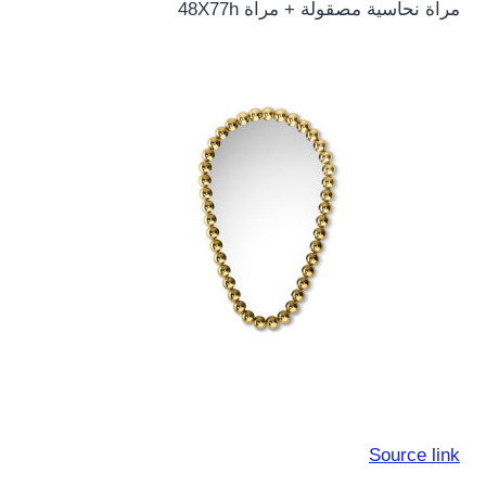
مرآة نحاسية مصقولة + مرآة 48X77h
Source link