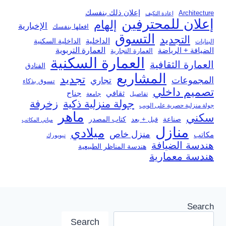
إعلان ذلك بنفسك
Architecture
إعادة التكيف
إعلان للمحترفين
إلهام
الإخبارية
افعلها بنفسك
التسوق
التجديد
الداخلية
الداخلية السكنية
البنايات
العمارة التربوية
الضيافة + الرياضة
العمارة التجارية
العمارة السكنية
العمارة الثقافية
الفنادق
المشاريع
تجديد
المجموعات
تجاري
تسوق بذكاء
تصميم داخلي
ثقافي
جناح
تفاصيل
جامعة
جولة منزلية ذكية
زخرفة
جولة منزلية حصرية على الويب
ماهر
سكني
صناعة
قبل + بعد
كتاب المصدر
مباني المكاتب
منازل
ميلادي
منزل خاص
مكاتب
نيويورك
هندسة الضيافة
هندسة المناظر الطبيعية
هندسة معمارية
Search
Search