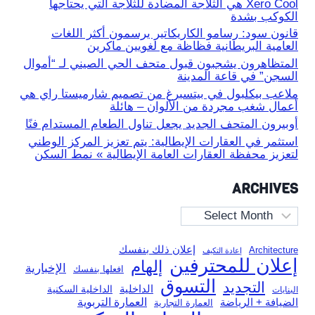
Xero Cool هي الثلاجة المضادة للثلاجة التي يحتاجها
الكوكب بشدة
قانون سود: رسامو الكاريكاتير يرسمون أكثر اللغات
العامية البريطانية فظاظة مع لغويين ماكرين
المتظاهرون يشجبون قبول متحف الحي الصيني لـ “أموال
السجن” في قاعة المدينة
ملاعب بيكلبول في بيتسبرغ من تصميم شارميستا راي هي
أعمال شغب مجردة من الألوان – هائلة
أوبيرون المتحف الجديد يجعل تناول الطعام المستدام فنًا
استثمر في العقارات الإيطالية: يتم تعزيز المركز الوطني
لتعزيز محفظة العقارات العامة الإيطالية » نمط السكن
ARCHIVES
Archives
إعلان ذلك بنفسك
Architecture
إعادة التكيف
إعلان للمحترفين
إلهام
الإخبارية
افعلها بنفسك
التسوق
التجديد
الداخلية
الداخلية السكنية
البنايات
العمارة التربوية
الضيافة + الرياضة
العمارة التجارية