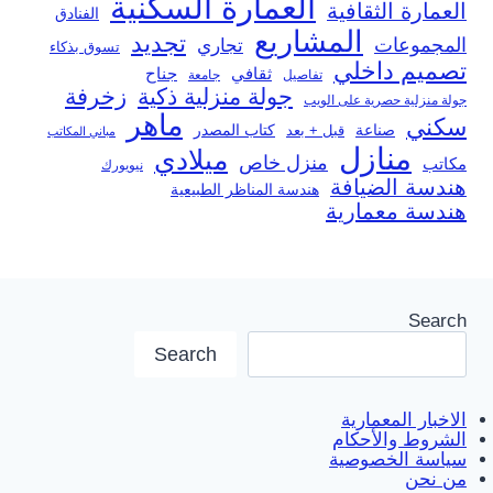
العمارة السكنية
العمارة الثقافية
الفنادق
المشاريع
تجديد
المجموعات
تجاري
تسوق بذكاء
تصميم داخلي
ثقافي
جناح
تفاصيل
جامعة
جولة منزلية ذكية
زخرفة
جولة منزلية حصرية على الويب
ماهر
سكني
صناعة
قبل + بعد
كتاب المصدر
مباني المكاتب
منازل
ميلادي
منزل خاص
مكاتب
نيويورك
هندسة الضيافة
هندسة المناظر الطبيعية
هندسة معمارية
Search
Search
الاخبار المعمارية
الشروط والأحكام
سياسة الخصوصية
من نحن