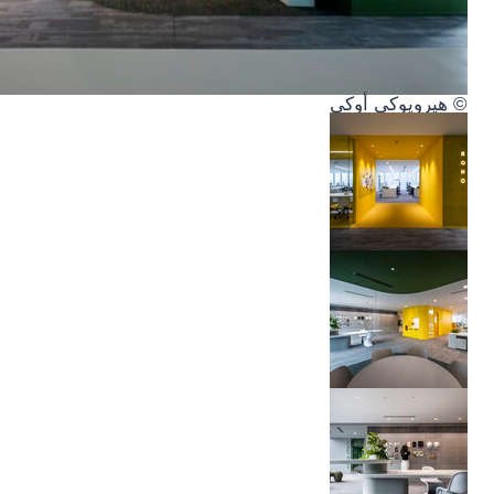
© هيرويوكي أوكي