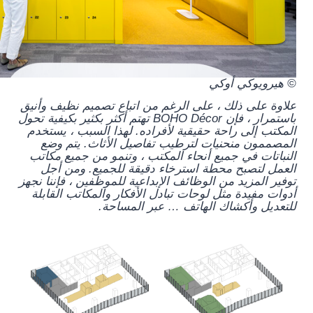
© هيرويوكي أوكي
علاوة على ذلك ، على الرغم من اتباع تصميم نظيف وأنيق
باستمرار ، فإن BOHO Décor تهتم أكثر بكثير بكيفية تحول
المكتب إلى راحة حقيقية لأفراده. لهذا السبب ، يستخدم
المصممون منحنيات لترطيب تفاصيل الأثاث. يتم وضع
النباتات في جميع أنحاء المكتب ، وتنمو من جميع مكاتب
العمل لتصبح محطة استرخاء دقيقة للجميع. ومن أجل
توفير المزيد من الوظائف الإبداعية للموظفين ، فإننا نجهز
أدوات مفيدة مثل لوحات تبادل الأفكار والمكاتب القابلة
للتعديل وأكشاك الهاتف … عبر المساحة.