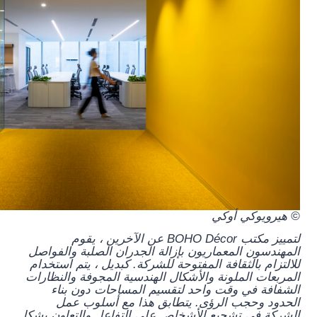
© هيرويوكي أوكي
لتمييز مكتب BOHO Décor عن الآخرين ، يقوم
المهندسون المعماريون بإزالة الجدران الصلبة والفواصل
للالتزام بالثقافة المفتوحة للشركة. كبديل ، يتم استخدام
المربعات الملونة والأشكال الهندسية المجوفة والنظارات
الشفافة في وقت واحد لتقسيم المساحات دون بناء
الحدود وحجب الرؤى. يتطابق هذا مع أسلوب عمل
الشركة في تشجيع الأشخاص على التفاعل والتعاون بشكل