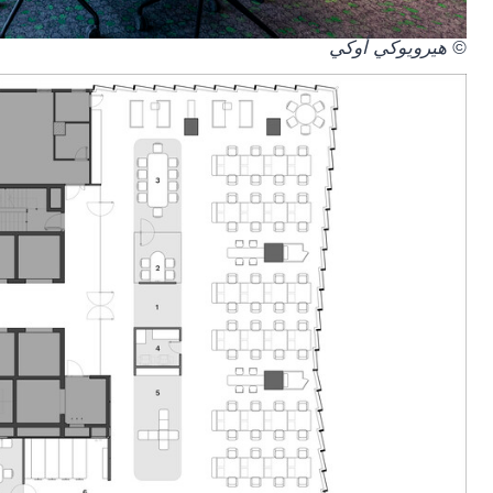
© هيرويوكي أوكي