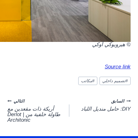
.
© هيرويوكي أوكي
Source link
وسوم
#
تصميم داخلي
#
مكاتب
المقال:
Post
السابق
التالي
DIY: حامل منديل اللباد
أريكة ذات مقعدين مع
navigation
طاولة خلفية من Derlot |
Architonic