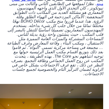
مينه
. نظرًا لموقعها في الطابقين الثاني والثالث من مبنى
نيوتكونز ، كان التحدي الأول الذي واجهه المهندسون
المعماري هو مشكلة العديد من المكاتب ذات الطوابق
المنخفضة: الأماكن المزدحمة في الهواء الطلق وقلة
الرؤية. هذا عندما قرروا منح مكتب BOHO Décor نهجًا
مختلفًا تمامًا من خلال جلب كل شيء بداخله. يستخدم
المهندسون المعماريون تصميمًا أساسيًا للتنقل بالبصر إلى
قلب المكتب ، حيث ينشئون واحة رؤية بديلة للناس.
المساحات المشتركة والميزات العامة المميزة مثل
الاستقبال ، ومكتب البناء ، وقاعة المعارض وغرف الطباعة
… مجمعة في مساحة مركزية تسمى “النواة”. ثم قاموا
بعد ذلك بتوزيع أقسام مكتب العمل الرئيسية حولها مع
توجيه انتباههم نحو The Core. بهذه الطريقة ، يتحدث
المكتب عن روح العمل الجماعي وطاقة التجمع. بصرف
النظر عن ذلك ، تقع غرف الاجتماعات بشكل خاص في
الزاوية لضمان التركيز التام والخصوصية لجميع جلسات
الاجتماعات.