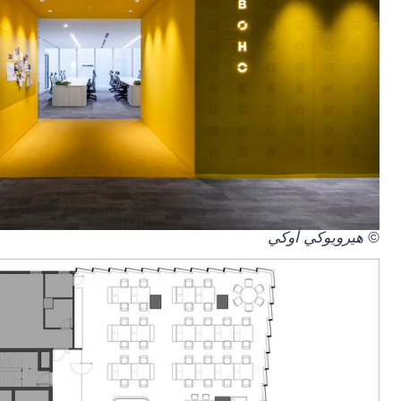
© هيرويوكي أوكي