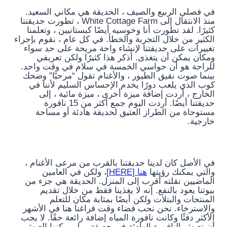
في فصلي الربيع والصيف ، الحديقة هي مكاني السعيد.
منذ الانتقال إلى White Cottage Farm ، تطورت حديقتنا
كثيرًا. لقد تطورت أنا وخوسيه أيضًا كبستانيين ، وتعلمنا
الكثير من خلال التجربة والخطأ. في كل عام ، نقوم بإجراء
تغييرات على حديقتنا لإنشاء واحة مريحة على حد سواء
ومكان يمكن أن يتغذى. أذكر هذا كثيرًا ولكن تعريفي
للراحة هو أن حواسي الخمسة في سلام في وقت واحد.
بينما صوت نقيق الطيور ، والأغنام تقول “مرحبًا” وضحك
كوب الذي يلعب دورًا يخدم الإحساس السليم لأننا في
الخارج ، أردت إضافة ميزة أخرى ، ميزة مائية ، إلى
حديقتنا أيضًا. أردت اليوم جمع أكثر من 15 نافورة
مستوحاة من الطراز العتيق لحديقة هادئة أو مساحة
خارجية.
في الأصل كان لدينا حديقتنا بالقرب من مرعى الأغنام ،
والتي يمكنك رؤيتها
هنا [HERE]
، ولكن في العامين
الماضيين نقلته أقرب إلى المنزل. الحديقة هي جزء من
بيوتنا يعود بالنفع. إنه لا يغذينا فقط من خلال تقديم
المنتجات والبتلات ولكن أيضًا بمثابة مكان للتعلم
والاسترخاء. نحن نحب قضاء وقت فراغنا هنا في الأشهر
الأكثر دفئًا وكانت نافورة المياه إضافة رائعة حقًا. لا يجب
أن تعيش النافورة الهادئة في حديقة ، بل يمكنها العيش