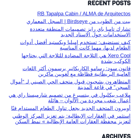
RECENT POSTS
RB Tapalpa Cabin / ALMA de Arquitectos
بيت من الطوب من Birdseye | السجل المعماري
تشارك تامبا باي رايز تصميمات المنطقة متعددة
الاستخدامات حول الاستاد الجديد
كيف نستضيف: تستخدم إميليا ويكستيد أفضل أدوات
الطعام لديها، مهما كانت المناسبة
Xero Cool هي الثلاجة المضادة للثلاجة التي يحتاجها
الكوكب بشدة
قانون سود: رسامو الكاريكاتير يرسمون أكثر اللغات
العامية البريطانية فظاظة مع لغويين ماكرين
المتظاهرون يشجبون قبول متحف الحي الصيني لـ “أموال
السجن” في قاعة المدينة
ملاعب بيكلبول في بيتسبرغ من تصميم شارميستا راي هي
أعمال شغب مجردة من الألوان – هائلة
أوبيرون المتحف الجديد يجعل تناول الطعام المستدام فنًا
استثمر في العقارات الإيطالية: يتم تعزيز المركز الوطني
لتعزيز محفظة العقارات العامة الإيطالية » نمط السكن
ARCHIVES