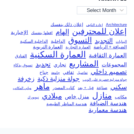
Archives
إعلان ذلك بنفسك
Architecture
إعادة التكيف
إعلان للمحترفين
إلهام
الإخبارية
افعلها بنفسك
التسوق
التجديد
الداخلية
الداخلية السكنية
البنايات
العمارة التربوية
الضيافة + الرياضة
العمارة التجارية
العمارة السكنية
العمارة الثقافية
الفنادق
المشاريع
تجديد
المجموعات
تجاري
تسوق بذكاء
تصميم داخلي
ثقافي
جناح
تفاصيل
جامعة
جولة منزلية ذكية
زخرفة
جولة منزلية حصرية على الويب
ماهر
سكني
صناعة
قبل + بعد
كتاب المصدر
مباني المكاتب
منازل
ميلادي
منزل خاص
مكاتب
نيويورك
هندسة الضيافة
هندسة المناظر الطبيعية
هندسة معمارية