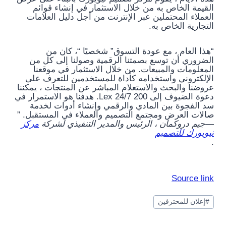
القيمة الخاص به من خلال الاستثمار في إنشاء قوائم
العملاء المحتملين عبر الإنترنت من أجل دليل العلامات
التجارية الخاص به.
“هذا العام ، مع عودة التسوق” شخصيًا “، كان من
الضروري أن توسع بصمتنا الرقمية وصولنا إلى كل من
المعلومات والمبيعات. من خلال الاستثمار في موقعنا
الإلكتروني واستخدامه كأداة للمستخدمين للتعرف على
عروضنا والبحث والاستعلام المباشر عن المنتجات ، يمكننا
دعوة الضيوف إلى 200 Lex 24/7. هدفنا هو الاستمرار في
سد الفجوة بين المادي والرقمي وإنشاء أدوات لخدمة
صالات العرض ومجتمع التصميم والعملاء في المستقبل. ”
—جيم دروكمان ، الرئيس والمدير التنفيذي لشركة
مركز
نيويورك للتصميم
.
Source link
وسوم
#
إعلان للمحترفين
المقال: