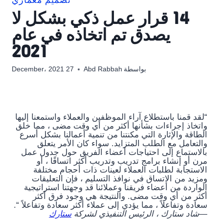
تصميم معماري
14 قرار عمل ذكي بشكل لا
يصدق تم اتخاذه في عام
2021
بواسطة
Abd Rabbah
27 December، 2021
“لقد قمنا باستطلاع آراء الموظفين والعملاء واستمعنا إليها
واتخاذ إجراءات بشأنها أكثر من أي وقت مضى ، مما خلق
الطاقة والإثارة التي مكنتنا من تنمية أعمالنا بشكل أسرع
والتعامل مع الطلب المتزايد. سواء كان الأمر يتعلق
بالاستماع إلى احتياجات أعضاء الفريق حول جدول عمل
مرن أو إنشاء برامج تدريب وتدريب أكثر اتساقًا ، أو
الاستجابة لطلبات العملاء لعينات ذات أحجام مختلفة
ومزيد من الاتساق في نوافذ التسليم ، فإن التعليقات
الواردة من أعضاء فريقنا وعملائنا قد وجهتنا استراتيجية
أكثر من أي وقت مضى. والنتيجة هي وجود فرق أكثر
سعادة وتفاعلاً ، مما يؤدي إلى عملاء أكثر سعادة وتفاعلاً “.
—شاد ستارك ، الرئيس التنفيذي لشركة
ستارك