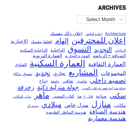
ARCHIVES
Archives
إعلان ذلك بنفسك
Architecture
إعادة التكيف
إعلان للمحترفين
إلهام
الإخبارية
افعلها بنفسك
التسوق
التجديد
الداخلية
الداخلية السكنية
البنايات
العمارة التربوية
الضيافة + الرياضة
العمارة التجارية
العمارة السكنية
العمارة الثقافية
الفنادق
المشاريع
تجديد
المجموعات
تجاري
تسوق بذكاء
تصميم داخلي
ثقافي
جناح
تفاصيل
جامعة
جولة منزلية ذكية
زخرفة
جولة منزلية حصرية على الويب
ماهر
سكني
صناعة
قبل + بعد
كتاب المصدر
مباني المكاتب
منازل
ميلادي
منزل خاص
مكاتب
نيويورك
هندسة الضيافة
هندسة المناظر الطبيعية
هندسة معمارية