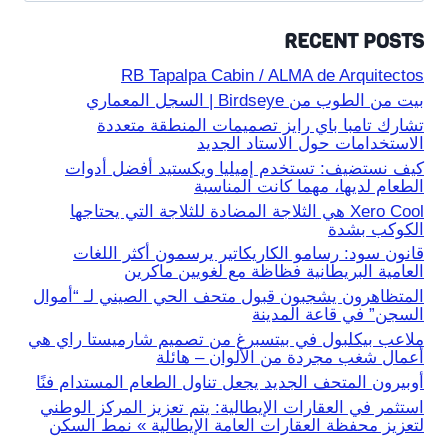
RECENT POSTS
RB Tapalpa Cabin / ALMA de Arquitectos
بيت من الطوب من Birdseye | السجل المعماري
تشارك تامبا باي رايز تصميمات المنطقة متعددة
الاستخدامات حول الاستاد الجديد
كيف نستضيف: تستخدم إميليا ويكستيد أفضل أدوات
الطعام لديها، مهما كانت المناسبة
Xero Cool هي الثلاجة المضادة للثلاجة التي يحتاجها
الكوكب بشدة
قانون سود: رسامو الكاريكاتير يرسمون أكثر اللغات
العامية البريطانية فظاظة مع لغويين ماكرين
المتظاهرون يشجبون قبول متحف الحي الصيني لـ “أموال
السجن” في قاعة المدينة
ملاعب بيكلبول في بيتسبرغ من تصميم شارميستا راي هي
أعمال شغب مجردة من الألوان – هائلة
أوبيرون المتحف الجديد يجعل تناول الطعام المستدام فنًا
استثمر في العقارات الإيطالية: يتم تعزيز المركز الوطني
لتعزيز محفظة العقارات العامة الإيطالية » نمط السكن