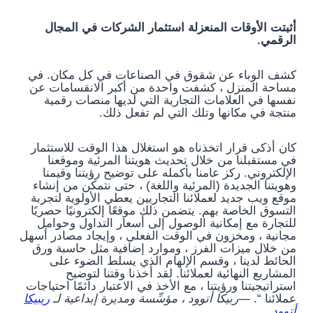
أثبتت الأوقات المنعزلة استثمار الشركات في المجال
الرقمي.
كشف الوباء عن شقوق في الصناعات في كل مكان. في
مساحة المنزل ، كشفت واحدة من أكبر الانقسامات عن
نفسها في العلامات التجارية التي لديها منصات رقمية
منتجة في مكانها وتلك التي لم تفعل ذلك.
كان أذكى قرار اتخذناه هو استغلال هذا الوقت للاستثمار
في مستقبلنا من خلال تحديث هويتنا المرئية وموقعنا
الإلكتروني. ركز عامنا بأكمله على توضيح رؤيتنا وقيمنا
وهويتنا الجديدة (المرئية واللغة) ، حتى نتمكن من إنشاء
موقع ويب جديد لعملائنا التجاريين يعطي الأولوية لتجربة
التسوق الخاصة بهم. يتضمن ذلك موقعًا إلكترونيًا حصريًا
للتجارة مع إمكانية الوصول إلى أسعار التداول وحوامل
مجانية ، ومخزون في الوقت الفعلي ، وإيجاد مصادر أسهل
من خلال ميزات الفرز ، وموارد إضافية مثل حاسبة ورق
الحائط لدينا ، وقسم الإلهام الذي يسلط الضوء على
المشاريع النهائية لعملائنا. لقد أخذنا وقتنا لتوضيح
استراتيجيتنا ورؤيتنا ، مع الأخذ في الاعتبار دائمًا احتياجات
عملائنا “.
—ربيكا أتوود ، مؤسِّسة ومديرة إبداعية لـ
ريبيكا
أتوود