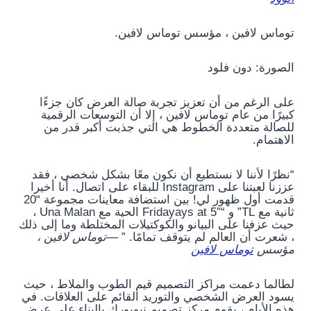
توماس لافين ، مؤسس توماس لافين.
الصورة: دون فلود
على الرغم من أن تعزيز تجربة صالة العرض كان جزءًا
كبيرًا من عام توماس لافين ، إلا أن التوسعات الرقمية
للصالة متعددة الخطوط هي التي جذبت أكبر قدر من
الاهتمام.
“نظرًا لأننا لا نستطيع أن نكون معًا بشكل شخصي ، فقد
عززنا لعبتنا على Instagram للبقاء على اتصال. أنا أخيرا
قدمت أول ظهور لي! بين استضافة معاينات مجموعة “20
ثانية مع TL” و “Fridayays at 5″ الحية مع Una Malan ،
حيث عزفنا على البيانو والكوكتيلات المختلطة وما إلى ذلك
، شعرت أن العالم لم يتوقف تمامًا. ”
—توماس لافين ،
مؤسس
توماس لافين
لطالما دعمت مراكز التصميم قيم الطوب والملاط ، حيث
يسود العرض الشخصي والتوريد القائم على العلاقات. في
هذه الأيام ، يقوم مركز تصميم نيويورك بالبناء على عرض