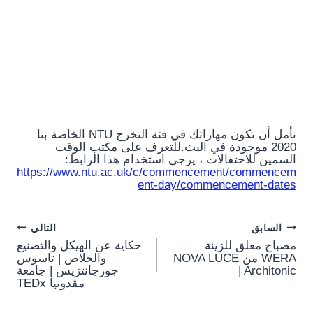
نأمل أن تكون مهاراتك في فئة التخرج NTU الخاصة بنا
2020 موجودة في البث.للتعرف على مكتب الوقت
السمين للاحتفالات ، يرجى استخدام هذا الرابط:
https://www.ntu.ac.uk/c/commencement/commencem
ent-day/commencement-dates
Post
السابق
التالي
مصباح معلق للزينة
حكاية عن الهيكل والتصنيع
navigation
WERA من NOVA LUCE
والخلاص | تاسوس
| Architonic
جورجانتزيس | جامعة
مقدونيا TEDx