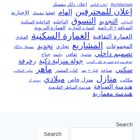
إعلان ذلك بنفسك
Architecture
إعادة التكيف
إعلان للمحترفين
إلهام
الإخبارية
افعلها بنفسك
التسوق
التجديد
الداخلية
الداخلية السكنية
البنايات
العمارة التربوية
الضيافة + الرياضة
العمارة التجارية
العمارة السكنية
العمارة الثقافية
الفنادق
المشاريع
تجديد
المجموعات
تجاري
تسوق بذكاء
تصميم داخلي
ثقافي
جناح
تفاصيل
جامعة
جولة منزلية ذكية
زخرفة
جولة منزلية حصرية على الويب
ماهر
سكني
صناعة
قبل + بعد
كتاب المصدر
مباني المكاتب
منازل
ميلادي
منزل خاص
مكاتب
نيويورك
هندسة الضيافة
هندسة المناظر الطبيعية
هندسة معمارية
Search
Search