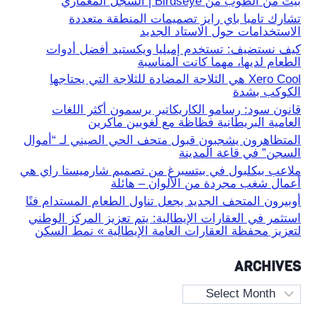
بيت من الطوب من Birdseye | السجل المعماري
تشارك تامبا باي رايز تصميمات المنطقة متعددة
الاستخدامات حول الاستاد الجديد
كيف نستضيف: تستخدم إميليا ويكستيد أفضل أدوات
الطعام لديها، مهما كانت المناسبة
Xero Cool هي الثلاجة المضادة للثلاجة التي يحتاجها
الكوكب بشدة
قانون سود: رسامو الكاريكاتير يرسمون أكثر اللغات
العامية البريطانية فظاظة مع لغويين ماكرين
المتظاهرون يشجبون قبول متحف الحي الصيني لـ “أموال
السجن” في قاعة المدينة
ملاعب بيكلبول في بيتسبرغ من تصميم شارميستا راي هي
أعمال شغب مجردة من الألوان – هائلة
أوبيرون المتحف الجديد يجعل تناول الطعام المستدام فنًا
استثمر في العقارات الإيطالية: يتم تعزيز المركز الوطني
لتعزيز محفظة العقارات العامة الإيطالية » نمط السكن
ARCHIVES
Archives