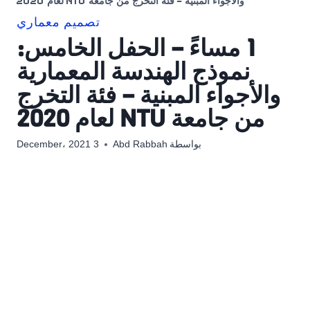
والأجواء المبنية – فئة التخرج من جامعة NTU لعام 2020
تصميم معماري
1 مساءً – الحفل الخامس:
نموذج الهندسة المعمارية
والأجواء المبنية – فئة التخرج
من جامعة NTU لعام 2020
بواسطة
Abd Rabbah
3 December، 2021