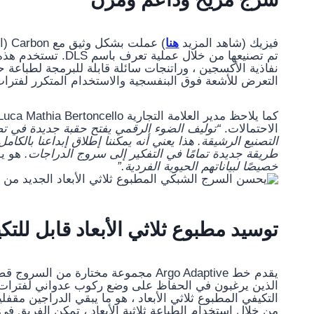
فيزيك (شاهد المزيد
هنا
) عملت بشكل وثيق مع Carbon (انظر المزيد
تم تصنيعها من خلال ع
نفاذية الأكسجين ، وراتنجات سائلة قابلة للبرمجة لطباعة 
التعرض للأشعة فوق البنفسجية والاستخدام المتكرر لفترا
الاحتمالات.
“توليف الضوء الرقمي يفتح حقبة جديدة في تصم
التصنيع الرشيقة. هذا يعني أنه يمكننا إطلاق إبداعنا بالك
طريقة جديدة تمامًا في التفكير إلى سروج الدراجات.
هو ي
خصيصًا لبياناتهم الحيوية الفردية.”
توسيد مطبوع ثلاثي الأبعاد قابل لل
يقدم خط Argo Adaptive مجموعة مختارة م
الذين يرغبون في الحفاظ على وضع ركوب عدواني لفترات 
التكيفي المطبوع ثلاثي الأبعاد ، هو ما يبقي الدراجين مق