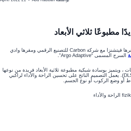
تعاونت شركة Fizik المُصنِّعة لمعدات ركوب الدراجات ومقرها فيتشنزا مع شركة Carbon للتصنيع الرقمي ومقرها وادي
ة
السرج المسمى “Argo Adaptive”.
 السرج في معرض Sea Otter 2022 للدراجات ، ويتميز بوسادة شبكية مطبوعة ثلاثية الأبعاد فريدة من نوعها
مصنوعة باستخدام تقنية الكربون الثورية للضوء الرقمي (DLS). يعمل التصميم الناتج على تحسين الراحة والأداء لراكبي
ط أو وضع الركوب أو نوع الجسم.