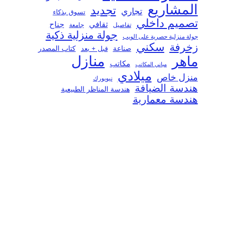
المشاريع
تجديد
تجاري
تسوق بذكاء
تصميم داخلي
ثقافي
جناح
تفاصيل
جامعة
جولة منزلية ذكية
جولة منزلية حصرية على الويب
سكني
زخرفة
صناعة
قبل + بعد
كتاب المصدر
منازل
ماهر
مكاتب
مباني المكاتب
ميلادي
منزل خاص
نيويورك
هندسة الضيافة
هندسة المناظر الطبيعية
هندسة معمارية