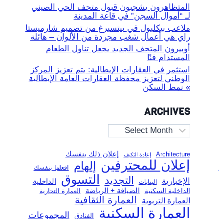
المتظاهرون يشجبون قبول متحف الحي الصيني
لـ “أموال السجن” في قاعة المدينة
ملاعب بيكلبول في بيتسبرغ من تصميم شارميستا
راي هي أعمال شغب مجردة من الألوان – هائلة
أوبيرون المتحف الجديد يجعل تناول الطعام
المستدام فنًا
استثمر في العقارات الإيطالية: يتم تعزيز المركز
الوطني لتعزيز محفظة العقارات العامة الإيطالية
» نمط السكن
ARCHIVES
Archives
إعلان ذلك بنفسك
Architecture
إعادة التكيف
إعلان للمحترفين
إلهام
افعلها بنفسك
التسوق
التجديد
الإخبارية
الداخلية
البنايات
الضيافة + الرياضة
الداخلية السكنية
العمارة التجارية
العمارة الثقافية
العمارة التربوية
العمارة السكنية
المجموعات
الفنادق