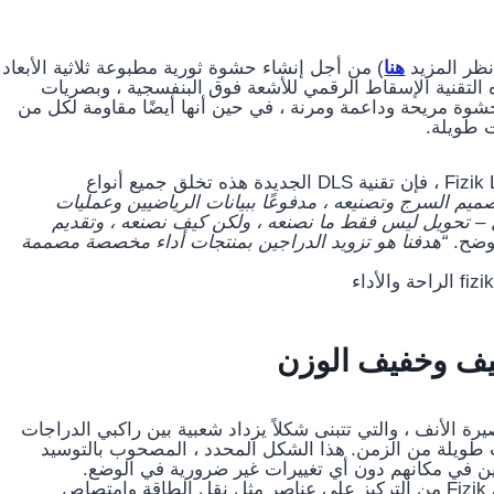
هنا
) من أجل إنشاء حشوة ثورية مطبوعة ثلاثية الأبعاد
ملية تعرف باسم DLS. تستخدم هذه التقنية الإسقاط الرقمي للأشعة فوق البنفسجية ، وبصريات
حشوة مريحة وداعمة ومرنة ، في حين أنها أيضًا مقاومة لكل من
ت طويلة.
كما يلاحظ مدير العلامة التجارية Fizik Luca Mathia Bertoncello ، فإن تقنية DLS الجديدة هذه تخلق جميع أنواع
يم السرج وتصنيعه ، مدفوعًا ببيانات الرياضيين وعمليات
امل – تحويل ليس فقط ما نصنعه ، ولكن كيف نصنعه ، وتقديم
وضح.
“هدفنا هو تزويد الدراجين بمنتجات أداء مخصصة مصممة
تكيف وخفيف الوزن
ن السروج قصيرة الأنف ، والتي تتبنى شكلاً يزداد شعبية بين راكبي الدراجات
طويلة من الزمن. هذا الشكل المحدد ، المصحوب بالتوسيد
فلين في مكانهم دون أي تغييرات غير ضرورية في الوضع.
من خلال استخدام الطباعة ثلاثية الأبعاد ، تمكن الفريق في Fizik من التركيز على عناصر مثل نقل الطاقة وامتصاص