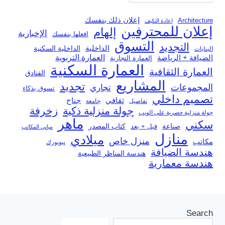
إعلان ذلك بنفسك
Architecture
إعادة التكيف
إعلان للمحترفين
إلهام
الإخبارية
افعلها بنفسك
التسوق
التجديد
الداخلية
الداخلية السكنية
البنايات
العمارة التربوية
الضيافة + الرياضة
العمارة التجارية
العمارة السكنية
العمارة الثقافية
الفنادق
المشاريع
تجديد
المجموعات
تجاري
تسوق بذكاء
تصميم داخلي
ثقافي
جناح
تفاصيل
جامعة
جولة منزلية ذكية
زخرفة
جولة منزلية حصرية على الويب
ماهر
سكني
صناعة
قبل + بعد
كتاب المصدر
مباني المكاتب
منازل
ميلادي
منزل خاص
مكاتب
نيويورك
هندسة الضيافة
هندسة المناظر الطبيعية
هندسة معمارية
Search