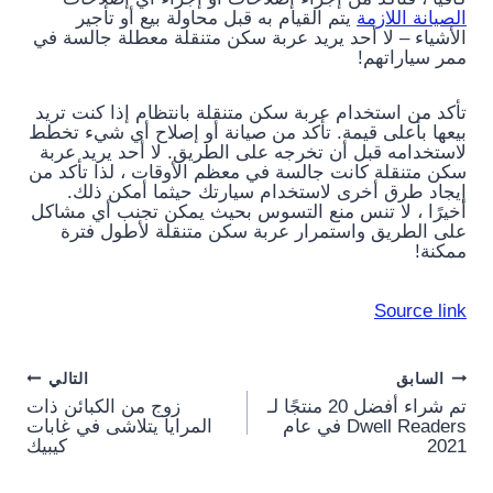
الصيانة اللازمة
يتم القيام به قبل محاولة بيع أو تأجير
الأشياء – لا أحد يريد عربة سكن متنقلة معطلة جالسة في
ممر سياراتهم!
تأكد من استخدام عربة سكن متنقلة بانتظام إذا كنت تريد
بيعها بأعلى قيمة. تأكد من صيانة أو إصلاح أي شيء تخطط
لاستخدامه قبل أن تخرجه على الطريق. لا أحد يريد عربة
سكن متنقلة كانت جالسة في معظم الأوقات ، لذا تأكد من
إيجاد طرق أخرى لاستخدام سيارتك حيثما أمكن ذلك.
أخيرًا ، لا تنس منع التسوس بحيث يمكن تجنب أي مشاكل
على الطريق واستمرار عربة سكن متنقلة لأطول فترة
ممكنة!
Source link
Post
السابق
التالي
تم شراء أفضل 20 منتجًا لـ
زوج من الكبائن ذات
navigation
Dwell Readers في عام
المرايا يتلاشى في غابات
2021
كيبيك