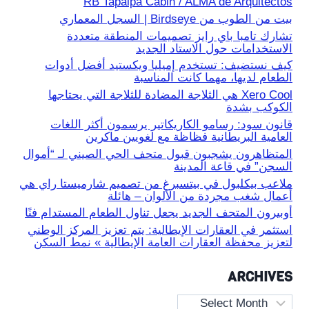
RB Tapalpa Cabin / ALMA de Arquitectos
بيت من الطوب من Birdseye | السجل المعماري
تشارك تامبا باي رايز تصميمات المنطقة متعددة
الاستخدامات حول الاستاد الجديد
كيف نستضيف: تستخدم إميليا ويكستيد أفضل أدوات
الطعام لديها، مهما كانت المناسبة
Xero Cool هي الثلاجة المضادة للثلاجة التي يحتاجها
الكوكب بشدة
قانون سود: رسامو الكاريكاتير يرسمون أكثر اللغات
العامية البريطانية فظاظة مع لغويين ماكرين
المتظاهرون يشجبون قبول متحف الحي الصيني لـ “أموال
السجن” في قاعة المدينة
ملاعب بيكلبول في بيتسبرغ من تصميم شارميستا راي هي
أعمال شغب مجردة من الألوان – هائلة
أوبيرون المتحف الجديد يجعل تناول الطعام المستدام فنًا
استثمر في العقارات الإيطالية: يتم تعزيز المركز الوطني
لتعزيز محفظة العقارات العامة الإيطالية » نمط السكن
ARCHIVES
Archives