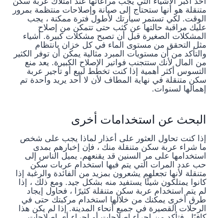
أحد أكبر الأشياء التي يجب مراعاتها عند امتلاك عربة سكن
متنقلة هو أنها ستحتاج إلى صيانة وإصلاحات منتظمة بمرور
الوقت. لكي تستمر سيارتك لأطول فترة ممكنة ، يجب
عليك مراقبة حالتها عن كثب حتى تتمكن من إصلاح
المشكلات الصغيرة قبل أن تصبح مشكلات كبيرة. أشياء
مثل التحقق من مستوى الماء في كل خزان بانتظام
والتأكد من أن مستويات المبرد مثالية يمكن أن توفر الكثير
من المال لأنك ستتجنب فواتير الإصلاح الكبيرة. يعد منع
التسوس أكثر أهمية إذا كنت تخطط لبيع أو تأجير عربة
سكن متنقلة في نهاية المطاف لأن لا أحد يريد واحدة تم
إهمالها لسنوات.
البحث عن استخدامات أخرى
إذا كنت تحاول العثور على أعذار لماذا يجب على شخص
ما شراء عربة سكن متنقلة منك ، فإن إخبارهم بمدى
استخدامها على مر السنين قد يقنعهم. يميل الناس إلى
حب عدد المرات التي يتم فيها استخدام عربات سكن
متنقلة لأنها تجعلهم يشعرون بمزيد من الفائدة والرغبة إذا
كانوا يمتلكون شيئًا يستفيد منه بشكل جيد. ومع ذلك ، إذا
لم يتم استخدام عربة سكن متنقلة كثيرًا ، فحاول إيجاد
طرق أخرى يمكنك من خلالها استخدام مركبتك حتى في
الرحلات القصيرة في جميع أنحاء المدينة. إذا لم يكن هذا
كافيًا ، فتأكد من إجراء إصلاحات أو إجراء أي إصلاحات