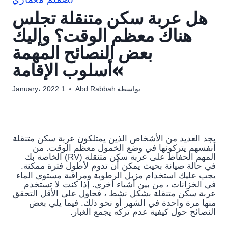
تصميم معماري
هل عربة سكن متنقلة تجلس
هناك معظم الوقت؟ وإليك
بعض النصائح المهمة
»أسلوب الإقامة
بواسطة
Abd Rabbah
1 January، 2022
يجد العديد من الأشخاص الذين يمتلكون عربة سكن متنقلة
أنفسهم يتركونها في وضع الخمول معظم الوقت. من
المهم الحفاظ على عربة سكن متنقلة (RV) الخاصة بك
في حالة صيانة بحيث يمكن أن تدوم لأطول فترة ممكنة.
يجب عليك استخدام مزيل الرطوبة ومراقبة مستوى الماء
في الخزانات ، من بين أشياء أخرى. إذا كنت لا تستخدم
عربة سكن متنقلة بشكل نشط ، فحاول على الأقل التحقق
منها مرة واحدة في الشهر أو نحو ذلك. فيما يلي بعض
النصائح حول كيفية عدم تركه يجمع الغبار.