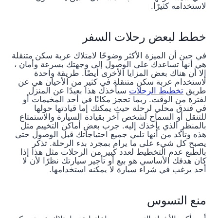
لاستخدامه كثيرًا.
خطط لبعض رحلات السفر
في حين أن الميزة الأكثر وضوحًا لامتلاك عربة سكن متنقلة
هي أنها تساعدك على الوصول إلى وجهتك بسرعة وأمان ،
إلا أن هناك بعض المزايا الأخرى أيضًا. طريقة واحدة
لاستخدام عربة سكن متنقلة في كثير من الأحيان هي عن
طريق
تخطيط الرحلات
سيأخذك هذا بعيدًا عن المنزل
لفترة من الوقت. ربما تحجز مكانًا في أحد المخيمات أو
في فندق محلي لرحلة حيث يمكنك إما قيادتها حولها
للتنقل أو السماح لشخص آخر بقيادة السيارة والاستمتاع
بالمنظر الذي يأخذك إليه. جرب بعض أماكن التخييم مثل
هذه وتأكد من أنها تلبي جميع احتياجاتك قبل الوصول حتى
يصبح كل شيء على ما يرام بمجرد بدء الرحلة. تذكر
بالطبع عدم التخطيط لعدد كبير من الرحلات مثل هذا إذا
كان هدفك الأساسي هو بيع أو تأجير سيارتك نظرًا لأن لا
أحد يرغب في شراء سيارة لا يمكنه استخدامها.
منع التسوس