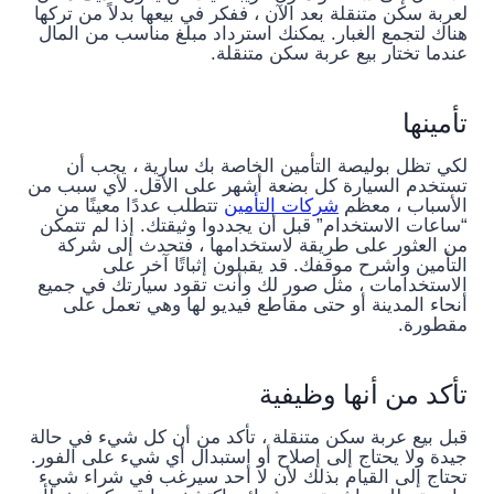
لعربة سكن متنقلة بعد الآن ، ففكر في بيعها بدلاً من تركها
هناك لتجمع الغبار. يمكنك استرداد مبلغ مناسب من المال
عندما تختار بيع عربة سكن متنقلة.
تأمينها
لكي تظل بوليصة التأمين الخاصة بك سارية ، يجب أن
تستخدم السيارة كل بضعة أشهر على الأقل. لأي سبب من
الأسباب ، معظم
شركات التأمين
تتطلب عددًا معينًا من
“ساعات الاستخدام” قبل أن يجددوا وثيقتك. إذا لم تتمكن
من العثور على طريقة لاستخدامها ، فتحدث إلى شركة
التأمين واشرح موقفك. قد يقبلون إثباتًا آخر على
الاستخدامات ، مثل صور لك وأنت تقود سيارتك في جميع
أنحاء المدينة أو حتى مقاطع فيديو لها وهي تعمل على
مقطورة.
تأكد من أنها وظيفية
قبل بيع عربة سكن متنقلة ، تأكد من أن كل شيء في حالة
جيدة ولا يحتاج إلى إصلاح أو استبدال أي شيء على الفور.
تحتاج إلى القيام بذلك لأن لا أحد سيرغب في شراء شيء