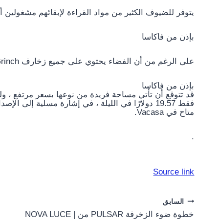
يتوفر للضيوف الكثير من مواد القراءة لإبقائهم مشغولين أثن
بإذن من فاكاسا
على الرغم من أن الفضاء يحتوي على جميع زخارف Grinch الذي يكره عيد الميلاد ، إلا أنه لا يزال دافئًا بفضل المدفأة.
بإذن من فاكاسا
قد تتوقع أن تأتي مساحة فريدة من نوعها بسعر مرتفع ، ول
فقط 19.57 دولارًا في الليلة ، في إشارة مسلية إلى الإصدار الأصلي للكتاب في عام 1957. أ
متاح في Vacasa.
.
Source link
Post
السابق
خطوة ضوء الزخرفة PULSAR من NOVA LUCE |