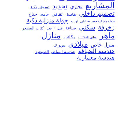
المشاريع
تجديد
تجاري
تسوق بذكاء
تصميم داخلي
ثقافي
جناح
تفاصيل
جامعة
جولة منزلية ذكية
جولة منزلية حصرية على الويب
سكني
زخرفة
صناعة
قبل + بعد
كتاب المصدر
منازل
ماهر
مكاتب
مباني المكاتب
ميلادي
منزل خاص
نيويورك
هندسة الضيافة
هندسة المناظر الطبيعية
هندسة معمارية