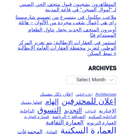
المتظاهرون يشجبون قبول متحف الحي الصيني
لـ “أموال السجن” في قاعة المدينة
ملاعب بيكلبول في بيتسبرغ من تصميم شارميستا
راي هي أعمال شغب مجردة من الألوان – هائلة
أوبيرون المتحف الجديد يجعل تناول الطعام
المستدام فنًا
استثمر في العقارات الإيطالية: يتم تعزيز المركز
الوطني لتعزيز محفظة العقارات العامة الإيطالية
» نمط السكن
ARCHIVES
Archives
إعلان ذلك بنفسك
Architecture
إعادة التكيف
إعلان للمحترفين
إلهام
افعلها بنفسك
التسوق
التجديد
الإخبارية
الداخلية
البنايات
الضيافة + الرياضة
الداخلية السكنية
العمارة التجارية
العمارة الثقافية
العمارة التربوية
العمارة السكنية
المجموعات
الفنادق