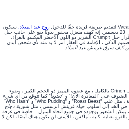
روح عيد الميلاد.
سيكون
عرين Grinch متاحًا للإيجار على المنصة من 13 ديسمبر إلى 23 ديسمبر. إنه كهف منعزل محفور يدويًا يقع على جانب جبل
حجري خارج بولدر بولاية يوتا ، وقد تم تصميمه بدقة على غرار جبل Crumpit الشرير ذو اللون الأخضر المكسو بالفراء.
صميم الذكي ، الإقامة في العقار أمر لا بد منه لأي شخص أبدى
 كيف سرق غرينش عيد الميلاد.
تم تزيين المنزل الذي تبلغ مساحته 5700 قدم مربع بأسلوب Grinch بالكامل ، مع عضوه المميز ذو الحجم الكبير ، وضوء
ع الضيوف على “المغادرة الآن!” و “تضيع!” كما تتوقع من أي شيء
متعلق بـ Seuss ، هناك الكثير من الألوان والتفاصيل المرحة ، مثل علب “Roast Beast” و “Who Pudding” و “Who Hash”
ن في الخد إلى أسلوب حياة غرينش الرسمي ، مثل
شوربة دجاج
ظهر أي مظهر ، يمكن الشعور بوجوده في جميع أنحاء المنزل – خاصة في غرفة
فرو بعناية. كلبه ، ماكس ، للأسف لن يكون هناك أيضًا ، لكن لا