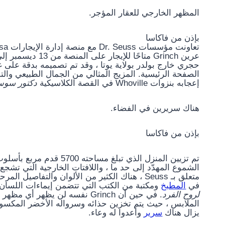
المظهر الخارجي للعقار المؤجر.
بإذن من فاكاسا
تعاونت مؤسسات Dr. Seuss مع منصة إدارة الإيجارات Vacasa لتقديم طريقة فريدة حقًا للدخول
الصفحة الرئيسية. المزيج المثالي من الجمال الطبيعي والت
إعجابه بنزوات Whoville في القصة الكلاسيكية
دكتور سوس
هناك سريرين في الفضاء.
بإذن من فاكاسا
الشموع المهدّد إلى حد ما ، واللافتات الخارجية التي تشج
في
المطبخ
ومكتبة من الكتب التي تتضمن إيماءات اللسا
لروح الفرد
. في حين أن Grinch نفسه لن ي
الملابس ، حيث يتم تخزين حذائه وسرواله الأخضر المكسو بال
يزال هناك
سرير
وأعدوا له وعاء.