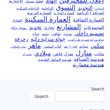
إعلان للمحترفين
إلهام
الإخبارية
افعلها بنفسك
التسوق
التجديد
الداخلية
الداخلية السكنية
البنايات
العمارة التربوية
الضيافة + الرياضة
العمارة التجارية
العمارة السكنية
العمارة الثقافية
الفنادق
المشاريع
تجديد
المجموعات
تجاري
تسوق بذكاء
تصميم داخلي
ثقافي
جناح
تفاصيل
جامعة
جولة منزلية ذكية
زخرفة
جولة منزلية حصرية على الويب
ماهر
سكني
صناعة
قبل + بعد
كتاب المصدر
مباني المكاتب
منازل
ميلادي
منزل خاص
مكاتب
نيويورك
هندسة الضيافة
هندسة المناظر الطبيعية
هندسة معمارية
Search
Search