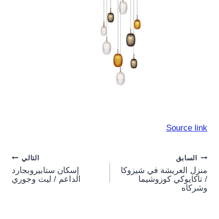
Source link
Post
السابق
التالي
منزل العريشة في شيزوكا
إسكان ستابيروبجارد
navigation
/ تاكايوكي كوزوشيما
الداعم / ليث وجوري
وشركاه