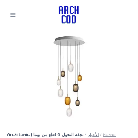
لتجاوز
لى
لمحتوى
Home
/
الأخبار
/
نجفة التحول 9 قطع من بوما | Architonic