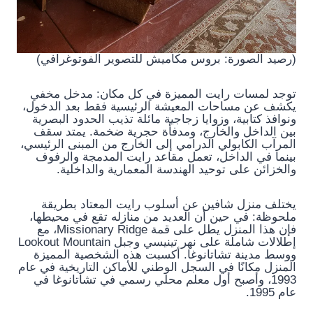
(رصيد الصورة: بروس مكاميش للتصوير الفوتوغرافي)
توجد لمسات رايت المميزة في كل مكان: مدخل مخفي
يكشف عن مساحات المعيشة الرئيسية فقط بعد الدخول،
ونوافذ كتابية، وزوايا زجاجية مائلة تذيب الحدود البصرية
بين الداخل والخارج، ومدفأة حجرية ضخمة. يمتد سقف
المرآب الكابولي الدرامي إلى الخارج من المبنى الرئيسي،
بينما في الداخل، تعمل مقاعد رايت المدمجة والرفوف
والخزائن على توحيد الهندسة المعمارية والداخلية.
يختلف منزل شافين عن أسلوب رايت المعتاد بطريقة
ملحوظة: في حين أن العديد من منازله تقع في محيطها،
فإن هذا المنزل يطل على قمة Missionary Ridge، مع
إطلالات شاملة على نهر تينيسي وجبل Lookout Mountain
ووسط مدينة تشاتانوغا. أكسبت هذه الشخصية المميزة
المنزل مكانًا في السجل الوطني للأماكن التاريخية في عام
1993، وأصبح أول معلم محلي رسمي في تشاتانوغا في
عام 1995.