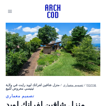
لتجاوز
لى
لمحتوى
Home
/
تصميم معماري
/
منزل شافين لفرانك لويد رايت في ولاية
تينيسي معروض للبيع
تصميم معماري
منزل شافين لفرانك لويد