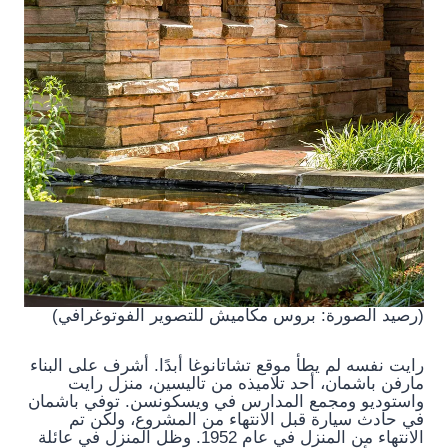
(رصيد الصورة: بروس مكاميش للتصوير الفوتوغرافي)
رايت نفسه لم يطأ موقع تشاتانوغا أبدًا. أشرف على البناء
مارفن باشمان، أحد تلاميذه من تاليسين، منزل رايت
واستوديو ومجمع المدارس في ويسكونسن. توفي باشمان
في حادث سيارة قبل الانتهاء من المشروع، ولكن تم
الانتهاء من المنزل في عام 1952. وظل المنزل في عائلة