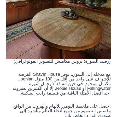
(رصيد الصورة: بروس مكاميش للتصوير الفوتوغرافي)
مع مدخله إلى السوق، يوفر Shavin House الفرصة
للإشراف على واحد من أقل من 100 منزل Usonian
مكتمل موجود. في حين أنه قد لا يحمل شهرة
Fallingwater أو Robie House، إلا أن الكثيرين يعتبرونه
أحد أفضل الأمثلة الباقية من فلسفة رايت السكنية.
احصل على ملخصنا اليومي للإلهام والهروب من الواقع
وقصص التصميم من جميع أنحاء العالم مباشرة إلى
صندوق الوارد الخاص بك.