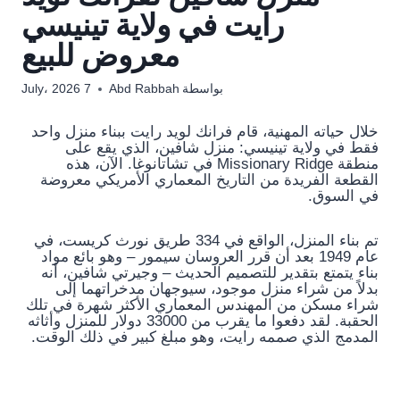
رايت في ولاية تينيسي
معروض للبيع
بواسطة
Abd Rabbah
7 July، 2026
خلال حياته المهنية، قام فرانك لويد رايت ببناء منزل واحد
فقط في ولاية تينيسي: منزل شافين، الذي يقع على
منطقة Missionary Ridge في تشاتانوغا. الآن، هذه
القطعة الفريدة من التاريخ المعماري الأمريكي معروضة
في السوق.
تم بناء المنزل، الواقع في 334 طريق نورث كريست، في
عام 1949 بعد أن قرر العروسان سيمور – وهو بائع مواد
بناء يتمتع بتقدير للتصميم الحديث – وجيرتي شافين، أنه
بدلاً من شراء منزل موجود، سيوجهان مدخراتهما إلى
شراء مسكن من المهندس المعماري الأكثر شهرة في تلك
الحقبة. لقد دفعوا ما يقرب من 33000 دولار للمنزل وأثاثه
المدمج الذي صممه رايت، وهو مبلغ كبير في ذلك الوقت.