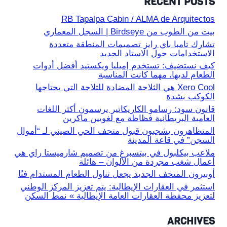
RECENT POSTS
RB Tapalpa Cabin / ALMA de Arquitectos
بيت من الطوب من Birdseye | السجل المعماري
تشارك تامبا باي رايز تصميمات المنطقة متعددة
الاستخدامات حول الاستاد الجديد
كيف نستضيف: تستخدم إميليا ويكستيد أفضل أدوات
الطعام لديها، مهما كانت المناسبة
Xero Cool هي الثلاجة المضادة للثلاجة التي يحتاجها
الكوكب بشدة
قانون سود: رسامو الكاريكاتير يرسمون أكثر اللغات
العامية البريطانية فظاظة مع لغويين ماكرين
المتظاهرون يشجبون قبول متحف الحي الصيني لـ “أموال
السجن” في قاعة المدينة
ملاعب بيكلبول في بيتسبرغ من تصميم شارميستا راي هي
أعمال شغب مجردة من الألوان – هائلة
أوبيرون المتحف الجديد يجعل تناول الطعام المستدام فنًا
استثمر في العقارات الإيطالية: يتم تعزيز المركز الوطني
لتعزيز محفظة العقارات العامة الإيطالية » نمط السكن
ARCHIVES