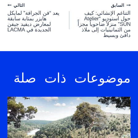
Post
السابق
التالي
التناغم الإنشائي: كيف
يعد “فن الجرافة” لمايكل
navigation
حول استوديو “Atelier
هايزر بمثابة سابقة
SUN” منزلاً ضاحوياً مجزأً
لمعارض ديفيد جيفن
من الثمانينيات إلى ملاذ
الجديدة في LACMA
دافئ وبسيط
موضوعات ذات صلة