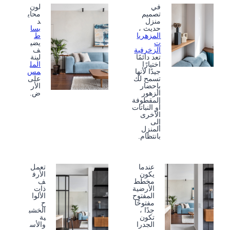
في
لون
تصميم
محاي
منزل
د
حديث ،
بسا
المزهريا
ط
ت
يضي
الزخرفية
ف
تعد دائمًا
لينة
اختيارًا
المل
جيدًا لأنها
مس
تسمح لك
على
بإحضار
الأر
الزهور
ض.
المقطوفة
أو النباتات
الأخرى
إلى
المنزل
بانتظام.
عندما
تعمل
يكون
الأرف
مخطط
ف
الأرضية
ذات
المفتوح
الألوا
مفتوحًا
ح
جدًا ،
الخشب
تكون
ية
الجدرا
والأس