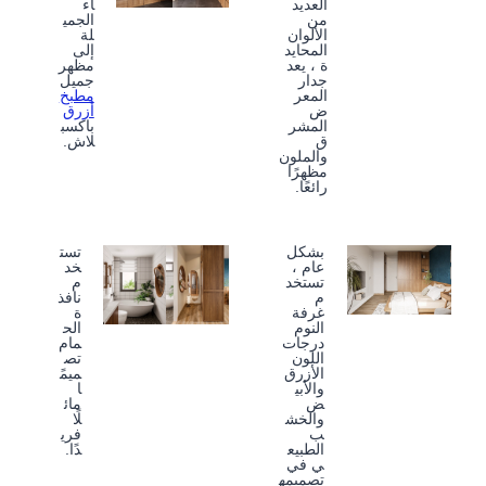
العديد
اء
من
الجمي
الألوان
لة
المحايد
إلى
ة ، يعد
مظهر
جدار
جميل
المعر
مطبخ
ض
أزرق
المشر
باكسب
ق
لاش.
والملون
مظهرًا
رائعًا.
بشكل
تست
عام ،
خد
تستخد
م
م
نافذ
غرفة
ة
النوم
الح
درجات
مام
اللون
تص
الأزرق
ميمً
والأبي
ا
ض
مائ
والخش
لًا
ب
فري
الطبيع
دًا.
ي في
تصميمه