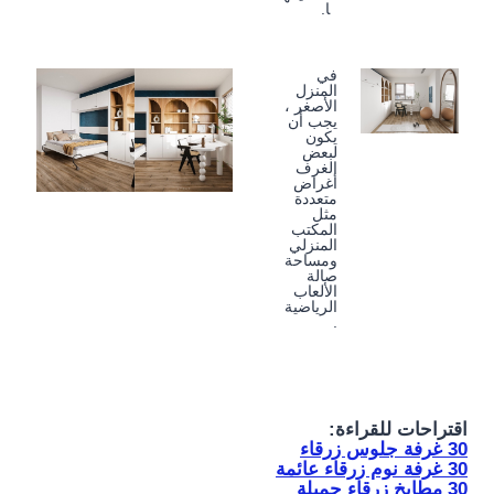
ا.
في
المنزل
الأصغر ،
يجب أن
يكون
لبعض
الغرف
أغراض
متعددة
مثل
المكتب
المنزلي
ومساحة
صالة
الألعاب
الرياضية
.
اقتراحات للقراءة:
30 غرفة جلوس زرقاء
30 غرفة نوم زرقاء عائمة
30 مطابخ زرقاء جميلة