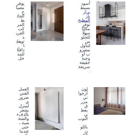
أسود
يوفر
بسيط
مصبا
براز
ح
بار
الحائ
المطبخ
ط
توفر
المر
مكانًا
كب
سهلًا
الفري
للجلو
د
س
توهجً
لتناول
ا
مشرو
دافئًا
ب أو
للمد
وجبة
خل.
خفيفة
سريعة
.
لون
العمل
أرجوا
الفني
ني
ضرور
مزر
ي
ق
لمنزل
يعط
يشعر
ي
بالدفء
البوب
والشخ
صية ،
باللو
حتى
ن
عندما