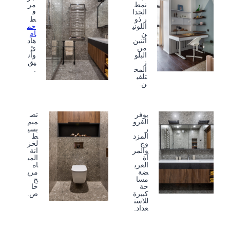
نمط
مر
الجدا
ق
ر ذو
ط
اللوني
حم
ن
ام
اثنين
هاد
من
ئ
البلو
وأن
ز
يق
المخ
.
تلفي
ن.
يوفر
تص
الغرو
ميم
ر
بسي
المزد
ط
وج
لخز
والمر
انة
آة
المي
العري
اه
ضة
مري
مسا
ح
حة
خا
كبيرة
ص.
للاست
عداد.