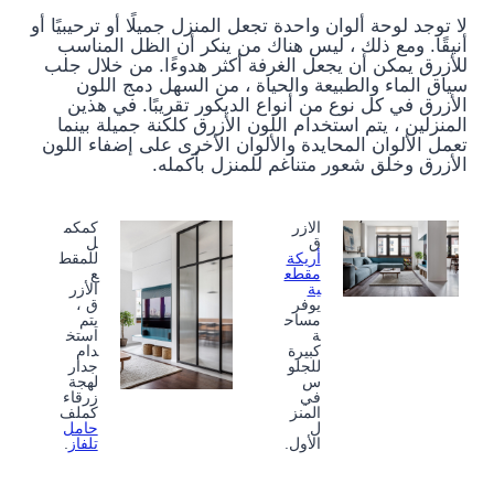
لا توجد لوحة ألوان واحدة تجعل المنزل جميلًا أو ترحيبيًا أو
أنيقًا. ومع ذلك ، ليس هناك من ينكر أن الظل المناسب
للأزرق يمكن أن يجعل الغرفة أكثر هدوءًا. من خلال جلب
سياق الماء والطبيعة والحياة ، من السهل دمج اللون
الأزرق في كل نوع من أنواع الديكور تقريبًا. في هذين
المنزلين ، يتم استخدام اللون الأزرق كلكنة جميلة بينما
تعمل الألوان المحايدة والألوان الأخرى على إضفاء اللون
الأزرق وخلق شعور متناغم للمنزل بأكمله.
الازر
كمكم
ق
ل
أريكة
للمقط
مقطع
ع
ية
الأزر
يوفر
ق ،
مساح
يتم
ة
استخ
كبيرة
دام
للجلو
جدار
س
لهجة
في
زرقاء
المنز
كملف
ل
حامل
الأول.
تلفاز
.