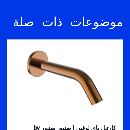
موضوعات ذات صلة
كارتيل باي لوفين | صنبور صنبور by