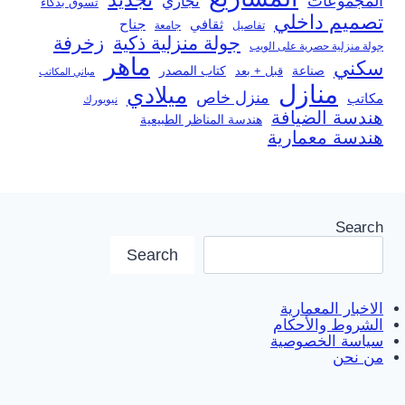
المجموعات
تجاري
تسوق بذكاء
تصميم داخلي
ثقافي
جناح
تفاصيل
جامعة
جولة منزلية ذكية
زخرفة
جولة منزلية حصرية على الويب
ماهر
سكني
صناعة
قبل + بعد
كتاب المصدر
مباني المكاتب
منازل
ميلادي
منزل خاص
مكاتب
نيويورك
هندسة الضيافة
هندسة المناظر الطبيعية
هندسة معمارية
Search
Search
الاخبار المعمارية
الشروط والأحكام
سياسة الخصوصية
من نحن