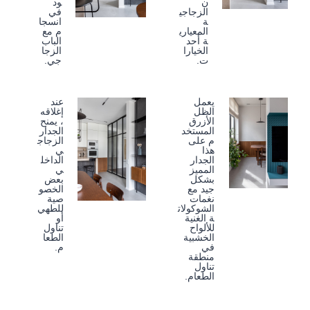
ن
ود
الزجاجي
في
ة
انسجا
المعياري
م مع
ة أحد
الباب
الخيارا
الزجا
ت.
جي.
يعمل
عند
الظل
إغلاقه
الأزرق
، يمنح
المستخد
الجدار
م على
الزجاج
هذا
ي
الجدار
الداخل
المميز
ي
بشكل
بعض
جيد مع
الخصو
نغمات
صية
الشوكولات
للطهي
ة الغنية
أو
للألواح
تناول
الخشبية
الطعا
في
م.
منطقة
تناول
الطعام.