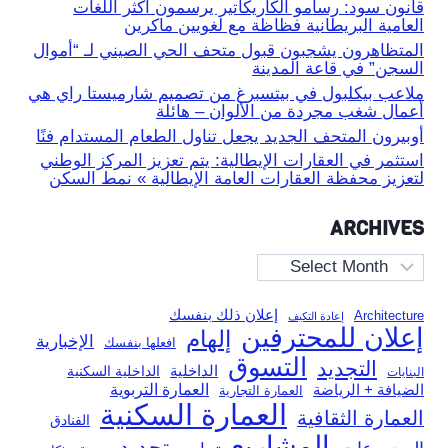
قانون سود: رسامو الكاريكاتير يرسمون أكثر اللغات
العامية البريطانية فظاظة مع لغويين ماكرين
المتظاهرون يشجبون قبول متحف الحي الصيني لـ “أموال
السجن” في قاعة المدينة
ملاعب بيكلبول في بيتسبرغ من تصميم شارميستا راي هي
أعمال شغب مجردة من الألوان – هائلة
أوبيرون المتحف الجديد يجعل تناول الطعام المستدام فنًا
استثمر في العقارات الإيطالية: يتم تعزيز المركز الوطني
لتعزيز محفظة العقارات العامة الإيطالية » نمط السكن
ARCHIVES
Archives
إعلان ذلك بنفسك
Architecture
إعادة التكيف
إعلان للمحترفين
إلهام
الإخبارية
افعلها بنفسك
التسوق
التجديد
الداخلية
الداخلية السكنية
البنايات
العمارة التربوية
الضيافة + الرياضة
العمارة التجارية
العمارة السكنية
العمارة الثقافية
الفنادق
المشاريع
تجديد