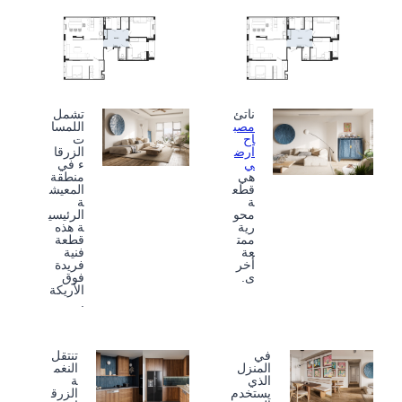
ناتئ
تشمل
مصب
اللمسا
اح
ت
ارض
الزرقا
ي
ء في
هي
منطقة
قطع
المعيش
ة
ة
محو
الرئيسي
رية
ة هذه
ممت
قطعة
عة
فنية
أخر
فريدة
ى.
فوق
الأريكة
.
في
تنتقل
المنزل
النغم
الذي
ة
يستخدم
الزرق