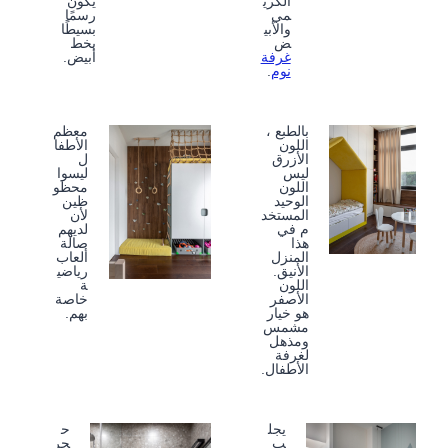
الكري
يكون
مي
رسمًا
والأبي
بسيطًا
ض
بخط
غرفة
أبيض.
نوم
.
بالطبع ،
معظم
اللون
الأطفا
الأزرق
ل
ليس
ليسوا
اللون
محظو
الوحيد
ظين
المستخد
لأن
م في
لديهم
هذا
صالة
المنزل
ألعاب
الأنيق.
رياضي
اللون
ة
الأصفر
خاصة
هو خيار
بهم.
مشمس
ومذهل
لغرفة
الأطفال.
يجل
ح
ب
جر