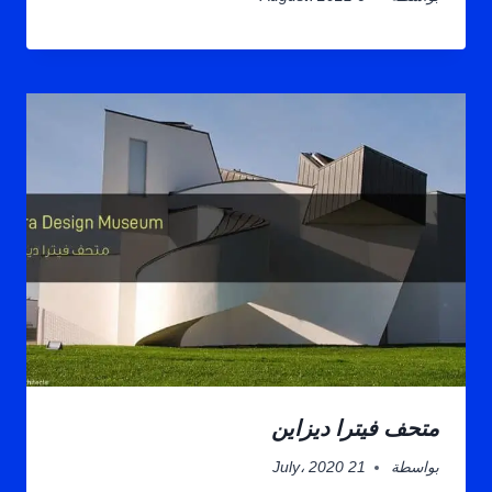
متحف فيترا ديزاين
بواسطة
21 July، 2020