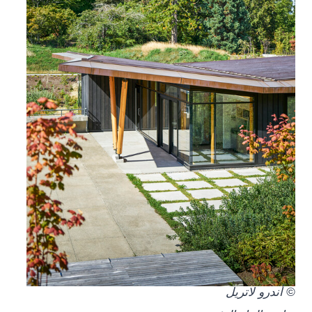
© أندرو لاتريل