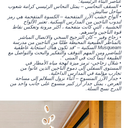
عناصر البناء الرئيسية:
• السقف النحاسي – يمثل النحاس الرئيسي كرامة شعوب
ساحل ساليش.
• ألواح خشب الأرز المتفحمة – الكسوة المتفحمة هي رمز
لندوب الناجين من المدارس السكنية. تعتبر الألواح
الخشبية ، التي كانت متفحمة ، أكثر مرونة وتعكس نقاط
قوة الناجين وأسرهم.
• زجاج وفير – كان التزجيج السخي والاتصال المباشر
بالمناظر الطبيعية المحيطة طلبًا من الناجين من مدرسة
Musqueam السكنية – “قد تكون هناك استجابة عاطفية
للماضي ومن المهم التوقف والتفكير والبحث والتواصل مع
الطبيعة أينما كنت في المبنى “.
• شلال زجاجي- ترمز ميزة لهجة مياه الأمطار في
المستوى السفلي إلى دموع الناجين الذين عانوا من
تجارب مؤلمة في المدارس الداخلية.
• جدار الأرز المنسوج – أثناء نزول السلالم إلى مساحة
العرض ، يمثل جدار أرز كبير منسوج على جانب واحد من
الدرج نسج السلة.