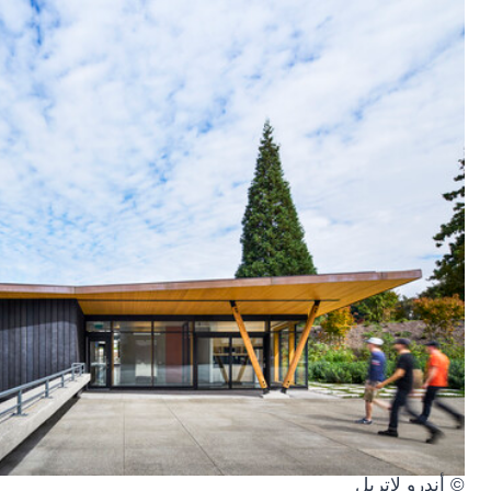
© أندرو لاتريل