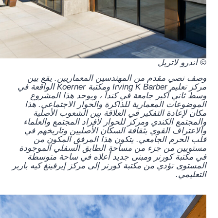
© أندرو لاتريل
وصف نصي مقدم من المهندسين المعماريين.
يقع بين
مركز تعليم Irving K Barber ومكتبة Koerner الواقعة في
وسط ثاني أكبر جامعة في كندا ، ويوحد هذا المشروع
الموضوعات المعمارية للذاكرة والحوار الاجتماعي. هذا
مكان لإعادة التفكير في العلاقة بين الشعوب الأصلية
والمجتمع الكندي ومركز للحوار لأفراد المجتمع والعلماء
والاعتراف القوي بثقافة السكان الأصليين وتاريخهم في
قلب الحرم الجامعي. يتكون هذا المرفق المكون من
مستويين من جزء من مساحة الطابق السفلي الموجودة
في مكتبة كورنر ومبنى جديد أعلاه في ساحة متوسطة
المستوى تؤدي من مكتبة كورنر إلى مركز إيرفينغ كيه باربر
التعليمي.