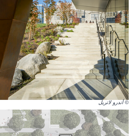
© أندرو لاتريل