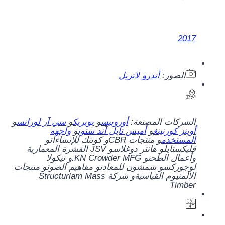
2017
الصور:
أندرو لاتريل
الشركات المصنعة:
أوروبيس
و
بوبريك
و
سي آر لورانس
و
أوينز كورنينغ
و
أميس تايل آند ستون
و
واجهه
المستخدم
و
منتجات CBR
و
كونتك للإنشاءات
و
فليكستايل
و
هانتر دوغلاس
و
JSV القشرة المعمارية
وأعمال الطحن
و
KN Crowder MFG.
و
نيكولا
لوجوركس
و
شمشون للمعادن
و
مفاهيم الصوت
و
منتجات
الألمنيوم القياسية
و
شركة Structurlam Mass
Timber