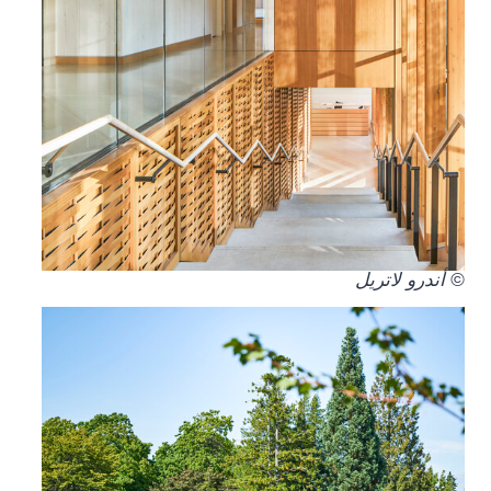
© أندرو لاتريل