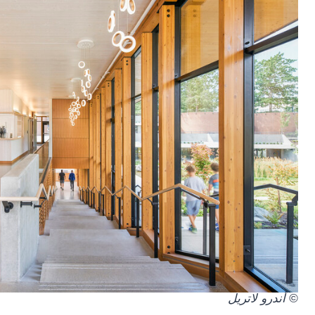
© أندرو لاتريل