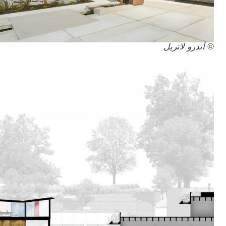
© أندرو لاتريل