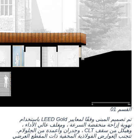
القسم 01
تم تصميم المبنى وفقًا لمعايير LEED Gold باستخدام
تهوية إزاحة منخفضة السرعة ، ومغلف عالي الأداء ،
وهيكل من سقف CLT ، وجدران وأعمدة من الجلولام.
تتجنب العوارض الفولاذية المخفية ذات المقطع العرضي