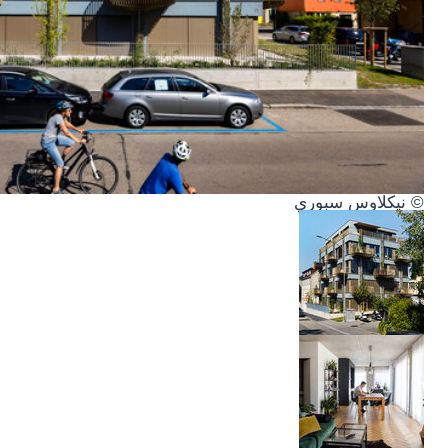
© نيكلاوس سبوري