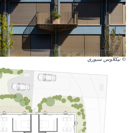
© نيكلاوس سبوري