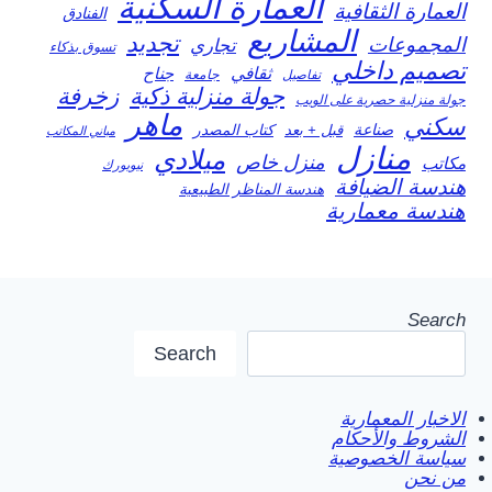
العمارة السكنية
العمارة الثقافية
الفنادق
المشاريع
تجديد
المجموعات
تجاري
تسوق بذكاء
تصميم داخلي
ثقافي
جناح
تفاصيل
جامعة
جولة منزلية ذكية
زخرفة
جولة منزلية حصرية على الويب
ماهر
سكني
صناعة
قبل + بعد
كتاب المصدر
مباني المكاتب
منازل
ميلادي
منزل خاص
مكاتب
نيويورك
هندسة الضيافة
هندسة المناظر الطبيعية
هندسة معمارية
Search
Search
الاخبار المعمارية
الشروط والأحكام
سياسة الخصوصية
من نحن