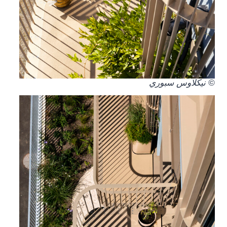
© نيكلاوس سبوري