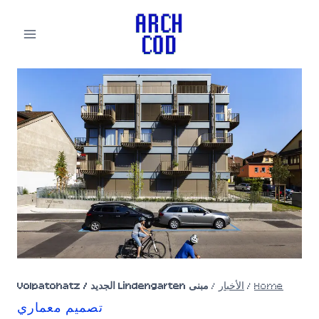
لتجاوز
لى
لمحتوى
Home
/
الأخبار
/
مبنى Lindengarten الجديد / Volpatohatz
تصميم معماري