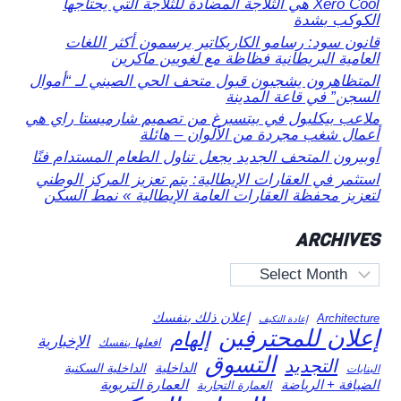
Xero Cool هي الثلاجة المضادة للثلاجة التي يحتاجها
الكوكب بشدة
قانون سود: رسامو الكاريكاتير يرسمون أكثر اللغات
العامية البريطانية فظاظة مع لغويين ماكرين
المتظاهرون يشجبون قبول متحف الحي الصيني لـ “أموال
السجن” في قاعة المدينة
ملاعب بيكلبول في بيتسبرغ من تصميم شارميستا راي هي
أعمال شغب مجردة من الألوان – هائلة
أوبيرون المتحف الجديد يجعل تناول الطعام المستدام فنًا
استثمر في العقارات الإيطالية: يتم تعزيز المركز الوطني
لتعزيز محفظة العقارات العامة الإيطالية » نمط السكن
ARCHIVES
Archives
إعلان ذلك بنفسك
Architecture
إعادة التكيف
إعلان للمحترفين
إلهام
الإخبارية
افعلها بنفسك
التسوق
التجديد
الداخلية
الداخلية السكنية
البنايات
العمارة التربوية
الضيافة + الرياضة
العمارة التجارية