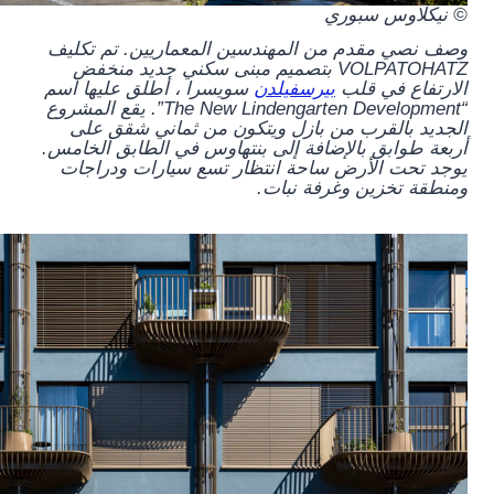
© نيكلاوس سبوري
وصف نصي مقدم من المهندسين المعماريين.
تم تكليف
VOLPATOHATZ بتصميم مبنى سكني جديد منخفض
الارتفاع في قلب
بيرسفيلدن
سويسرا ، أطلق عليها اسم
“The New Lindengarten Development”. يقع المشروع
الجديد بالقرب من بازل ويتكون من ثماني شقق على
أربعة طوابق بالإضافة إلى بنتهاوس في الطابق الخامس.
يوجد تحت الأرض ساحة انتظار تسع سيارات ودراجات
ومنطقة تخزين وغرفة نبات.