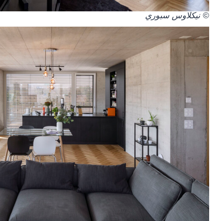
© نيكلاوس سبوري