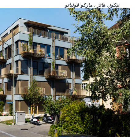
نيكول هاتز ، ماركو فولباتو