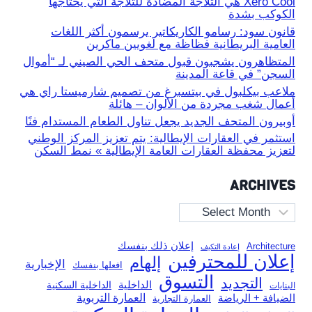
Xero Cool هي الثلاجة المضادة للثلاجة التي يحتاجها
الكوكب بشدة
قانون سود: رسامو الكاريكاتير يرسمون أكثر اللغات
العامية البريطانية فظاظة مع لغويين ماكرين
المتظاهرون يشجبون قبول متحف الحي الصيني لـ “أموال
السجن” في قاعة المدينة
ملاعب بيكلبول في بيتسبرغ من تصميم شارميستا راي هي
أعمال شغب مجردة من الألوان – هائلة
أوبيرون المتحف الجديد يجعل تناول الطعام المستدام فنًا
استثمر في العقارات الإيطالية: يتم تعزيز المركز الوطني
لتعزيز محفظة العقارات العامة الإيطالية » نمط السكن
ARCHIVES
Archives
إعلان ذلك بنفسك
Architecture
إعادة التكيف
إعلان للمحترفين
إلهام
الإخبارية
افعلها بنفسك
التسوق
التجديد
الداخلية
الداخلية السكنية
البنايات
العمارة التربوية
الضيافة + الرياضة
العمارة التجارية