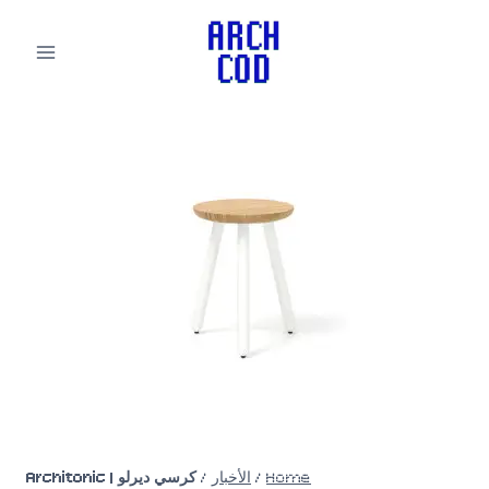
لتجاوز
لى
لمحتوى
Home
/
الأخبار
/
كرسي ديرلو | Architonic