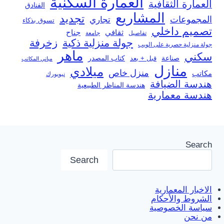
العمارة السكنية
العمارة الثقافية
الفنادق
المشاريع
تجديد
المجموعات
تجاري
تسوق بذكاء
تصميم داخلي
ثقافي
جناح
تفاصيل
جامعة
جولة منزلية ذكية
زخرفة
جولة منزلية حصرية على الويب
ماهر
سكني
صناعة
قبل + بعد
كتاب المصدر
مباني المكاتب
منازل
ميلادي
منزل خاص
مكاتب
نيويورك
هندسة الضيافة
هندسة المناظر الطبيعية
هندسة معمارية
Search
Search
الاخبار المعمارية
الشروط والأحكام
سياسة الخصوصية
من نحن