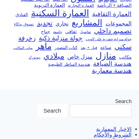
العمارة التربوية
الضيافة + الرياضة
العمارة التجارية
العمارة السكنية
العمارة الثقافية
الفنادق
المشاريع
تجديد
المجموعات
تجاري
تسوق بذكاء
تصميم داخلي
ثقافي
جناح
تفاصيل
جامعة
جولة منزلية ذكية
زخرفة
جولة منزلية حصرية على الويب
ماهر
سكني
صناعة
قبل + بعد
كتاب المصدر
مباني المكاتب
منازل
ميلادي
منزل خاص
مكاتب
نيويورك
هندسة الضيافة
هندسة المناظر الطبيعية
هندسة معمارية
Search
Search
الاخبار المعمارية
الشروط والأحكام