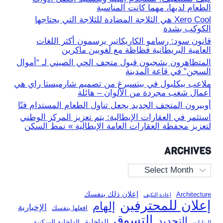
الطعام لديها، مهما كانت المناسبة
Xero Cool هي الثلاجة المضادة للثلاجة التي يحتاجها
الكوكب بشدة
قانون سود: رسامو الكاريكاتير يرسمون أكثر اللغات
العامية البريطانية فظاظة مع لغويين ماكرين
المتظاهرون يشجبون قبول متحف الحي الصيني لـ “أموال
السجن” في قاعة المدينة
ملاعب بيكلبول في بيتسبرغ من تصميم شارميستا راي هي
أعمال شغب مجردة من الألوان – هائلة
أوبيرون المتحف الجديد يجعل تناول الطعام المستدام فنًا
استثمر في العقارات الإيطالية: يتم تعزيز المركز الوطني
لتعزيز محفظة العقارات العامة الإيطالية » نمط السكن
ARCHIVES
Archives
إعلان ذلك بنفسك
Architecture
إعادة التكيف
إعلان للمحترفين
إلهام
الإخبارية
افعلها بنفسك
التسوق
التجديد
الداخلية
الداخلية السكنية
البنايات