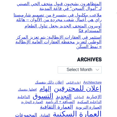
المتظاهرون يشجبون قبول متحف الحي الصيني
لـ “أموال السجن” في قاعة المدينة
ملاعب بيكلبول في بيتسبرغ من تصميم شارميستا
راي هي أعمال شغب مجردة من الألوان – هائلة
أوبيرون المتحف الجديد يجعل تناول الطعام
المستدام فنًا
استثمر في العقارات الإيطالية: يتم تعزيز المركز
الوطني لتعزيز محفظة العقارات العامة الإيطالية
» نمط السكن
ARCHIVES
Archives
إعلان ذلك بنفسك
Architecture
إعادة التكيف
إعلان للمحترفين
إلهام
افعلها بنفسك
التسوق
التجديد
الإخبارية
الداخلية
البنايات
الضيافة + الرياضة
الداخلية السكنية
العمارة التجارية
العمارة الثقافية
العمارة التربوية
العمارة السكنية
المجموعات
الفنادق