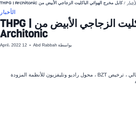
أخبار
/
كابل مخرج الهوائي الباكليت الزجاجي الأبيض من THPG | Architonic
الأخبار
كابل مخرج الهوائي الباكليت الزجاجي الأبيض من THPG |
Architonic
بواسطة
Abd Rabbah
12 April، 2022
ملحق مركزي من الباكليت ، مبيت معدني مقاوم للتردد العالي ، ترخيص BZT ، محول راديو وتليفزيون للأنظمة المزودة