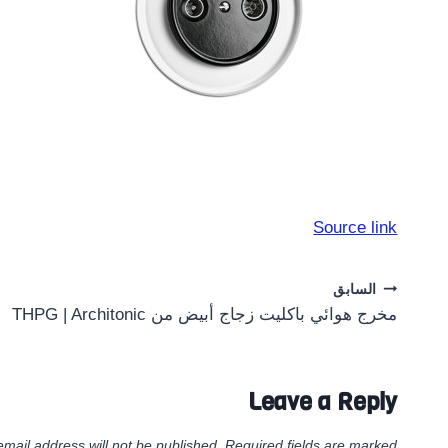
Source link
Post
السابق
مخرج هوائي باكليت زجاج أبيض من THPG | Architonic
navigation
Leave a Reply
email address will not be published.
Required fields are marked