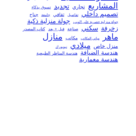
المشاريع
تجديد
تجاري
تسوق بذكاء
تصميم داخلي
ثقافي
جناح
تفاصيل
جامعة
جولة منزلية ذكية
جولة منزلية حصرية على الويب
سكني
زخرفة
صناعة
قبل + بعد
كتاب المصدر
منازل
ماهر
مكاتب
مباني المكاتب
ميلادي
منزل خاص
نيويورك
هندسة الضيافة
هندسة المناظر الطبيعية
هندسة معمارية