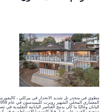
اليابان وغالبًا ما كان يدمج العناصر اليابانية التقليدية 
منتصف القرن على غرار فيلا كاتسورا الإمبراطورية في كيوتو