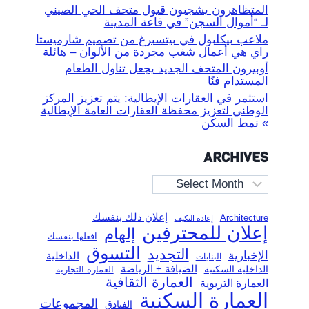
المتظاهرون يشجبون قبول متحف الحي الصيني
لـ “أموال السجن” في قاعة المدينة
ملاعب بيكلبول في بيتسبرغ من تصميم شارميستا
راي هي أعمال شغب مجردة من الألوان – هائلة
أوبيرون المتحف الجديد يجعل تناول الطعام
المستدام فنًا
استثمر في العقارات الإيطالية: يتم تعزيز المركز
الوطني لتعزيز محفظة العقارات العامة الإيطالية
» نمط السكن
ARCHIVES
Archives
إعلان ذلك بنفسك
Architecture
إعادة التكيف
إعلان للمحترفين
إلهام
افعلها بنفسك
التسوق
التجديد
الإخبارية
الداخلية
البنايات
الضيافة + الرياضة
الداخلية السكنية
العمارة التجارية
العمارة الثقافية
العمارة التربوية
العمارة السكنية
المجموعات
الفنادق