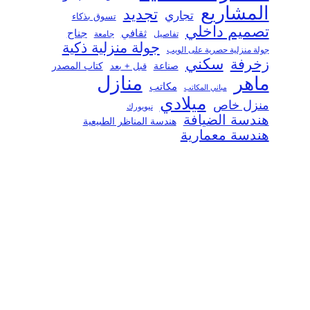
المشاريع
تجديد
تجاري
تسوق بذكاء
تصميم داخلي
ثقافي
جناح
تفاصيل
جامعة
جولة منزلية ذكية
جولة منزلية حصرية على الويب
سكني
زخرفة
صناعة
قبل + بعد
كتاب المصدر
منازل
ماهر
مكاتب
مباني المكاتب
ميلادي
منزل خاص
نيويورك
هندسة الضيافة
هندسة المناظر الطبيعية
هندسة معمارية