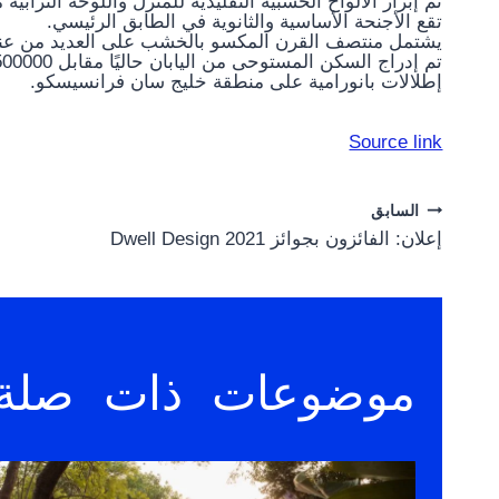
تم إبراز الألواح الخشبية التقليدية للمنزل واللوحة الترابية
تقع الأجنحة الأساسية والثانوية في الطابق الرئيسي.
يشتمل منتصف القرن المكسو بالخشب على العديد من عناصر
إطلالات بانورامية على منطقة خليج سان فرانسيسكو.
Source link
Post
السابق
إعلان: الفائزون بجوائز 2021 Dwell Design
navigation
موضوعات ذات صلة