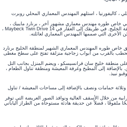
195 في 14 Maybeck Twin Drive في بيركلي ، كاليفورنيا ، استلهم المهندس المعماري المحلي روبرت
ي خاص طوره مهندس معماري مشهور آخر ، برنارد مايبيك ،
والذي كان معروفًا أيضًا بالعديد من أعماله الثمينة في منطقة الخليج. في طريقك إلى العقار في 14 Maybeck Twin Drive ،
خاص طوره المهندس المعماري الشهير لمنطقة الخليج برنارد
بالحطب بالقرب من أبواب زجاجية منزلقة تفتح على سطح مغطى
الات بانورامية على منطقة خليج سان فرانسيسكو ، ويضم المنزل بجانب التل
الإضافة إلى المطبخ وغرفة المعيشة ومنطقة تناول الطعام ،
بو نبيذ.
م أربع غرف نوم وثلاثة حمامات ونصف بالإضافة إلى مساحات المعيشة / تناول
ترابية من خلال الأسقف العالية ونوافذ الصور العريضة التي توفر
حًا ملفوفًا ، فضلاً عن حديقة هادئة مستوحاة من الطراز الياباني