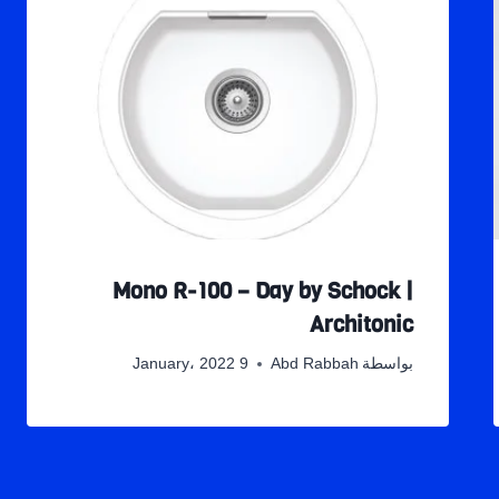
Mono R-100 – Day by Schock |
Architonic
بواسطة
Abd Rabbah
9 January، 2022