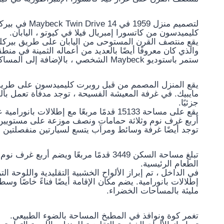
لتصميم منزل 9
كليميدسون من كاتسورا إمبريال فيلا في كيوتو ، اليابان.
يقع منتصف القرن المستوحى من اليابان على طريق بيركل
ستمر باستوديو Maybeck الشخصي ، بالإضافة إلى المساكن الأخرى التي صممها المهندس المعماري لعائلته.
يقع المنزل المصمم من قبل روبرت كليميدسون على طريق 
مايبيك. في غرفة المعيشة الفسيحة ، توجد مدفأة تعمل 
جزئيًا.
يقع على مساحة 15133 قدمًا مربعًا مع إطل
أربع غرف نوم وثلاثة حمامات ونصف موزعة على مستويين. ب
توجد أيضًا غرفة وسائط ومرآب يتسع لسيارتين منفصلتين وق
تبلغ مساحة السكن 3449 قدمًا مربعًا ويض
الطعام الرئيسية.
في الداخل ، تم إبراز الألواح الخشبية التقليدية واللوحة ال
إطلالات بانورامية. يضم مكان الإقامة أيضًا فناءً خاصًا وسط
مليئة بالمساحات الخضراء.
تغمر كوة ونوافذ في المطبخ المساحة بالضوء الطبيعي.