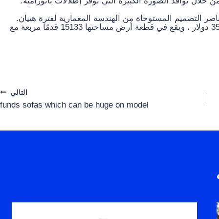
 من خلال نوافذ الصورة الكبيرة التي توفر إطلالات بانورامية.
 التصميم المستوحاة من الهندسة المعمارية لفترة هييان.
تم إدراج السكن المستوحى من اليابان حاليًا مقابل 3500000 دولار ، ويقع في قطعة أرض مساحتها 15133 قدمًا مربعة مع
التالي
funds sofas which can be huge on model