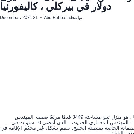
دولار في بيركلي ، كاليفورنيا
بواسطة
Abd Rabbah
21 December، 2021
مطوي في منحدر تل شديد الانحدار في بيركلي ، كاليفورنيا ، هو منزل تبلغ مساحته 3449 قدمًا مربعًا صممه المهندس
المعماري المحلي الشهير روبرت كليميدسون في عام 1959. المهندس المعماري الحديث – الذي أمضى 10 سنوات في
في تصميماته الخاصة بمنطقة الخليج. صمم بشكل غير محكم الإقامة في
 ، اليابان.