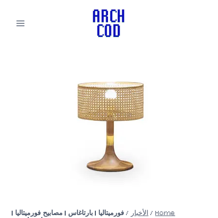
لتجاوز
لى
لمحتوى
Home
/
الأخبار
/
فورميتاليا | بارتاغاس | مصابيح فورميتاليا |