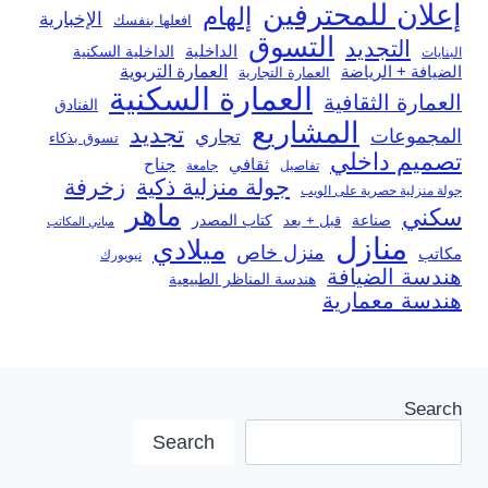
إعلان للمحترفين
إلهام
الإخبارية
افعلها بنفسك
التسوق
التجديد
الداخلية
الداخلية السكنية
البنايات
العمارة التربوية
الضيافة + الرياضة
العمارة التجارية
العمارة السكنية
العمارة الثقافية
الفنادق
المشاريع
تجديد
المجموعات
تجاري
تسوق بذكاء
تصميم داخلي
ثقافي
جناح
تفاصيل
جامعة
جولة منزلية ذكية
زخرفة
جولة منزلية حصرية على الويب
ماهر
سكني
صناعة
قبل + بعد
كتاب المصدر
مباني المكاتب
منازل
ميلادي
منزل خاص
مكاتب
نيويورك
هندسة الضيافة
هندسة المناظر الطبيعية
هندسة معمارية
Search
Search