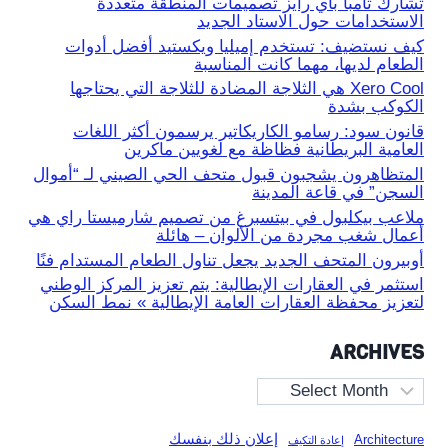
تشارك تامبا باي رايز تصميمات المنطقة متعددة
الاستخدامات حول الاستاد الجديد
كيف نستضيف: تستخدم إميليا ويكستيد أفضل أدوات
الطعام لديها، مهما كانت المناسبة
Xero Cool هي الثلاجة المضادة للثلاجة التي يحتاجها
الكوكب بشدة
قانون سود: رسامو الكاريكاتير يرسمون أكثر اللغات
العامية البريطانية فظاظة مع لغويين ماكرين
المتظاهرون يشجبون قبول متحف الحي الصيني لـ “أموال
السجن” في قاعة المدينة
ملاعب بيكلبول في بيتسبرغ من تصميم شارميستا راي هي
أعمال شغب مجردة من الألوان – هائلة
أوبيرون المتحف الجديد يجعل تناول الطعام المستدام فنًا
استثمر في العقارات الإيطالية: يتم تعزيز المركز الوطني
لتعزيز محفظة العقارات العامة الإيطالية » نمط السكن
ARCHIVES
Archives
إعلان ذلك بنفسك
Architecture
إعادة التكيف