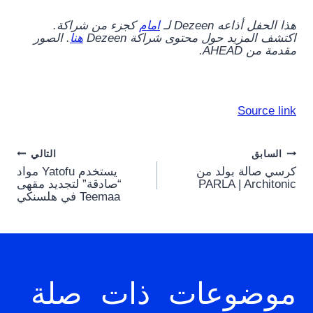
هذا الحفل أذاعه Dezeen لـ
امام
كجزء من شراكة.
اكتشف المزيد حول محتوى شراكة Dezeen
هنا
. الصور
مقدمة من AHEAD.
Source link
Post
السابق
التالي
كرسي صالة بولد من
يستخدم Yatofu مواد
navigation
PARLA | Architonic
“صادقة” لتجديد مقهى
Teemaa في هلسنكي
موضوعات ذات صلة