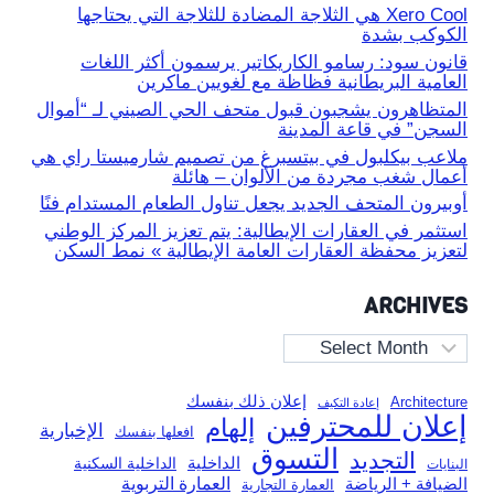
Xero Cool هي الثلاجة المضادة للثلاجة التي يحتاجها
الكوكب بشدة
قانون سود: رسامو الكاريكاتير يرسمون أكثر اللغات
العامية البريطانية فظاظة مع لغويين ماكرين
المتظاهرون يشجبون قبول متحف الحي الصيني لـ “أموال
السجن” في قاعة المدينة
ملاعب بيكلبول في بيتسبرغ من تصميم شارميستا راي هي
أعمال شغب مجردة من الألوان – هائلة
أوبيرون المتحف الجديد يجعل تناول الطعام المستدام فنًا
استثمر في العقارات الإيطالية: يتم تعزيز المركز الوطني
لتعزيز محفظة العقارات العامة الإيطالية » نمط السكن
ARCHIVES
Archives
إعلان ذلك بنفسك
Architecture
إعادة التكيف
إعلان للمحترفين
إلهام
الإخبارية
افعلها بنفسك
التسوق
التجديد
الداخلية
الداخلية السكنية
البنايات
العمارة التربوية
الضيافة + الرياضة
العمارة التجارية