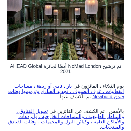
تم ترشيح NoMad London أيضًا لجائزة AHEAD Global
2021
يوم الثلاثاء ، الفائزون في
بار ، نادي أو ردهة ، مساحات
الفعاليات ، غرف الضيوف ، تجديد الفنادق وترميمها وفئات
فندق Newbuild
تم الكشف عنها.
بالأمس ، تم الكشف عن الفائزين في
تحويل الفنادق ،
والمناظر الطبيعية ، والمساحات الخارجية ، والردهات
والأماكن العامة ، وكبائن النزل والمخيمات ، وفئات الفنادق
والمنتجعات
.