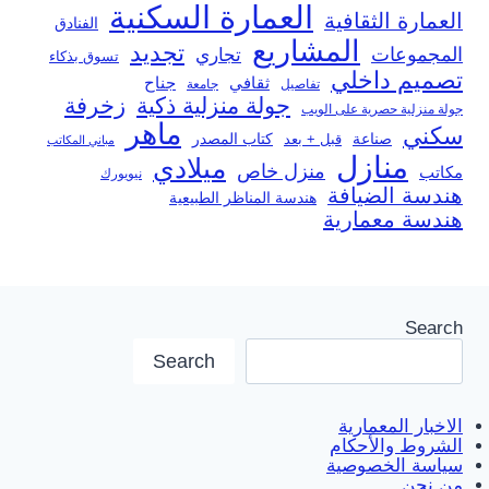
العمارة السكنية
العمارة الثقافية
الفنادق
المشاريع
تجديد
المجموعات
تجاري
تسوق بذكاء
تصميم داخلي
ثقافي
جناح
تفاصيل
جامعة
جولة منزلية ذكية
زخرفة
جولة منزلية حصرية على الويب
ماهر
سكني
صناعة
قبل + بعد
كتاب المصدر
مباني المكاتب
منازل
ميلادي
منزل خاص
مكاتب
نيويورك
هندسة الضيافة
هندسة المناظر الطبيعية
هندسة معمارية
Search
Search
الاخبار المعمارية
الشروط والأحكام
سياسة الخصوصية
من نحن