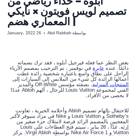
أبلوه – حذاء رياضي من
تصميم لويس فويتون × نايكي
| المعماري هضم
بواسطة
Abd Rabbah
26 January، 2022
بغض النظر عما فعله فيرجيل أبلوه ، فقد ترك بصماته
دائمًا. عنده
عابرة
في نوفمبر ، تم الترحيب بمصمم الأزياء
الراحل على نطاق واسع باعتباره شخصية رائدة غطت
أعمالها الرائدة كل شيء من الملابس إلى السيارات إلى
المنتجات المنزلية
. بصفته مؤسس Off-White والمدير
الفني لمجموعة Louis Vuitton للرجال ، ألهم Abloh عددًا
لا يحصى من الأفراد.
للاحتفال بإلهام تصميم Abloh وأحلامه الخيرية ، تعاونت
Sotheby’s و Louis Vuitton و Nike في مزاد سيوفر لأكبر
المعجبين بالمصمم الرائد فرصة لامتلاك جزء صغير من
إرثه. غدًا ، 26 يناير ، سيتم فتح العطاءات على Louis
Vuitton و Nike Air Force 1 بواسطة Virgil Abloh. يركز