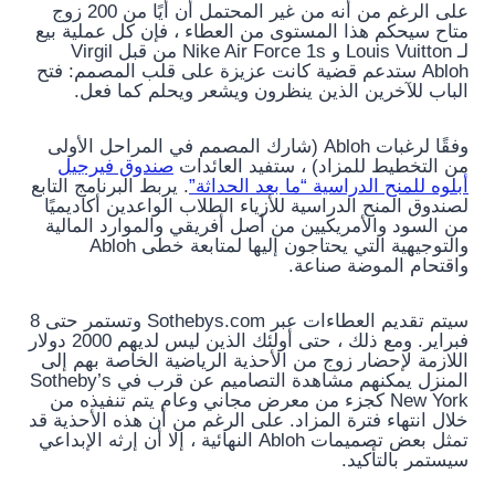
على الرغم من أنه من غير المحتمل أن أيًا من 200 زوج
متاح سيحكم هذا المستوى من العطاء ، فإن كل عملية بيع
لـ Louis Vuitton و Nike Air Force 1s من قبل Virgil
Abloh ستدعم قضية كانت عزيزة على قلب المصمم: فتح
الباب للآخرين الذين ينظرون ويشعر ويحلم كما فعل.
وفقًا لرغبات Abloh (شارك المصمم في المراحل الأولى
من التخطيط للمزاد) ، ستفيد العائدات
صندوق فيرجيل
أبلوه للمنح الدراسية “ما بعد الحداثة”
. يربط البرنامج التابع
لصندوق المنح الدراسية للأزياء الطلاب الواعدين أكاديميًا
من السود والأمريكيين من أصل أفريقي والموارد المالية
والتوجيهية التي يحتاجون إليها لمتابعة خطى Abloh
واقتحام الموضة صناعة.
سيتم تقديم العطاءات عبر Sothebys.com وتستمر حتى 8
فبراير. ومع ذلك ، حتى أولئك الذين ليس لديهم 2000 دولار
اللازمة لإحضار زوج من الأحذية الرياضية الخاصة بهم إلى
المنزل يمكنهم مشاهدة التصاميم عن قرب في Sotheby’s
New York كجزء من معرض مجاني وعام يتم تنفيذه من
خلال انتهاء فترة المزاد. على الرغم من أن هذه الأحذية قد
تمثل بعض تصميمات Abloh النهائية ، إلا أن إرثه الإبداعي
سيستمر بالتأكيد.