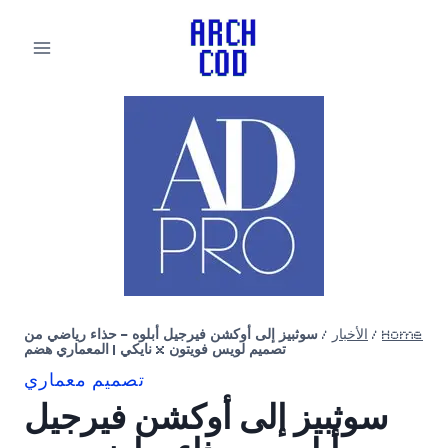
لتجاوز
لى
لمحتوى
Home
/
الأخبار
/
سوثبيز إلى أوكشن فيرجيل أبلوه – حذاء رياضي من
تصميم لويس فويتون × نايكي | المعماري هضم
تصميم معماري
سوثبيز إلى أوكشن فيرجيل