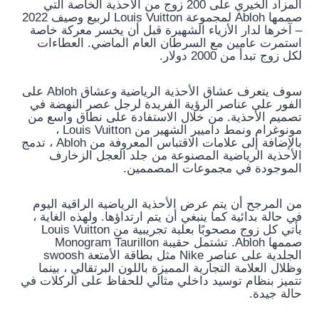
المزاد الخيري على 200 زوج من الأحذية الخاصة التي
صممها Abloh لمجموعة Louis Vuitton لربيع وصيف 2022
– آخرها لدار الأزياء الشهيرة قبل أن يخسر معركة خاصة
استمرت عامين مع السرطان العام الماضي. العطاءات
لكل زوج تبدأ من 2000 دولار.
سوف يتعرف عشاق الأحذية الرياضية وعشاق Abloh على
الفور على عناصر الرؤية الفريدة لرجل عصر النهضة في
تصميم الأحذية. من خلال الاستفادة على نطاق واسع من
مونوغرام ونمط داميير الشهير من Louis Vuitton ،
بالإضافة إلى علامات الاقتباس المعروفة من Abloh ، تدمج
الأحذية الرياضية المصنوعة من جلد العجل الزخارف
الموجودة في مجموعات المصممين.
من المرجح أن يتم عرض الأحذية الرياضية الراقية اليوم
في حالة بدائية كما ينبغي أن يتم ارتداؤها. ولهذه الغاية ،
يأتي كل زوج مصحوبًا بعلبة تجريبية من Louis Vuitton
صممها Abloh. تشتمل حقيبة Monogram Taurillon
الجلدية على عناصر Nike مثل بطاقة الأمتعة swoosh
وظلال العلامة التجارية المميزة باللون البرتقالي ، بينما
تتميز بنظام توسيد داخلي مثالي للحفاظ على الركلات في
حالة جيدة.