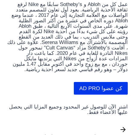
عمل كل من Abloh و Sotheby’s سابقًا مع Nike لرفع
ثقافة الأحذية الرياضية. يعود أول تعاون للمصمم متعدد
الواصلات مع العلامة التجارية إلى عام 2017 ، عندما وضع
Abloh دوره الخاص في عشرة من أكثر الصور الظلية
شهرة. على مدى السنوات الأربع التالية ، طبق Abloh
رؤيته على كل شيء بدءًا من أحذية Nike لكرة القدم
وحتى ملابس التدريب ، بما في ذلك العديد من القطع
المصممة بالاشتراك مع Serena Williams. علاوة على ذلك
، أقامت Sotheby’s مزاد “Cult Canvas” تمحور حول
Nikes النادرة للغاية في عام 2020. كما باعت دار
المزادات عدة أزواج من Nikes التي يرتديها مايكل
جوردان ، مع بيع زوج واحد في أكتوبر مقابل 1.47 مليون
دولار – وهو رقم قياسي جديد لسعر أحذية رياضية.
كن عضوا AD PRO
اشترِ الآن للوصول غير المحدود وجميع المزايا التي يحصل
عليها الأعضاء فقط.