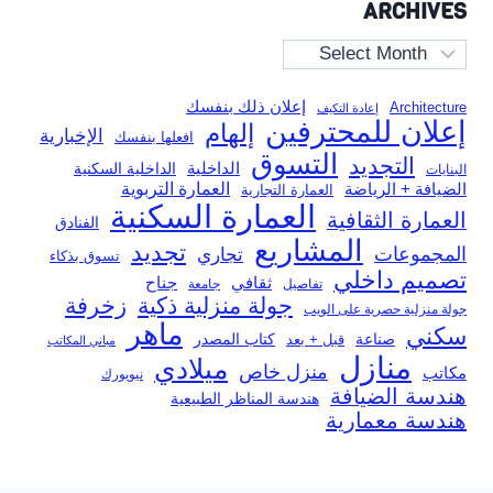
ARCHIVES
Archives
إعلان ذلك بنفسك
Architecture
إعادة التكيف
إعلان للمحترفين
إلهام
الإخبارية
افعلها بنفسك
التسوق
التجديد
الداخلية
الداخلية السكنية
البنايات
العمارة التربوية
الضيافة + الرياضة
العمارة التجارية
العمارة السكنية
العمارة الثقافية
الفنادق
المشاريع
تجديد
المجموعات
تجاري
تسوق بذكاء
تصميم داخلي
ثقافي
جناح
تفاصيل
جامعة
جولة منزلية ذكية
زخرفة
جولة منزلية حصرية على الويب
ماهر
سكني
صناعة
قبل + بعد
كتاب المصدر
مباني المكاتب
منازل
ميلادي
منزل خاص
مكاتب
نيويورك
هندسة الضيافة
هندسة المناظر الطبيعية
هندسة معمارية