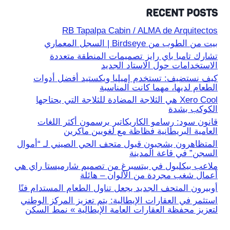
RECENT POSTS
RB Tapalpa Cabin / ALMA de Arquitectos
بيت من الطوب من Birdseye | السجل المعماري
تشارك تامبا باي رايز تصميمات المنطقة متعددة
الاستخدامات حول الاستاد الجديد
كيف نستضيف: تستخدم إميليا ويكستيد أفضل أدوات
الطعام لديها، مهما كانت المناسبة
Xero Cool هي الثلاجة المضادة للثلاجة التي يحتاجها
الكوكب بشدة
قانون سود: رسامو الكاريكاتير يرسمون أكثر اللغات
العامية البريطانية فظاظة مع لغويين ماكرين
المتظاهرون يشجبون قبول متحف الحي الصيني لـ “أموال
السجن” في قاعة المدينة
ملاعب بيكلبول في بيتسبرغ من تصميم شارميستا راي هي
أعمال شغب مجردة من الألوان – هائلة
أوبيرون المتحف الجديد يجعل تناول الطعام المستدام فنًا
استثمر في العقارات الإيطالية: يتم تعزيز المركز الوطني
لتعزيز محفظة العقارات العامة الإيطالية » نمط السكن