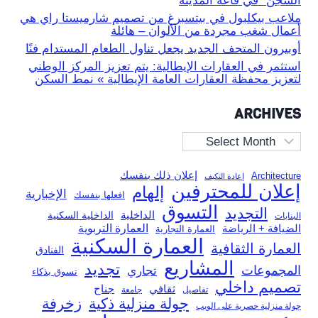
السجن” في قاعة المدينة
ملاعب بيكلبول في بيتسبرغ من تصميم شارميستا راي هي
أعمال شغب مجردة من الألوان – هائلة
أوبيرون المتحف الجديد يجعل تناول الطعام المستدام فنًا
استثمر في العقارات الإيطالية: يتم تعزيز المركز الوطني
لتعزيز محفظة العقارات العامة الإيطالية » نمط السكن
ARCHIVES
Archives
إعلان ذلك بنفسك
Architecture
إعادة التكيف
إعلان للمحترفين
إلهام
الإخبارية
افعلها بنفسك
التسوق
التجديد
الداخلية
الداخلية السكنية
البنايات
العمارة التربوية
الضيافة + الرياضة
العمارة التجارية
العمارة السكنية
العمارة الثقافية
الفنادق
المشاريع
تجديد
المجموعات
تجاري
تسوق بذكاء
تصميم داخلي
ثقافي
جناح
تفاصيل
جامعة
جولة منزلية ذكية
زخرفة
جولة منزلية حصرية على الويب