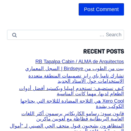
Search
for:
RECENT POSTS
RB Tapalpa Cabin / ALMA de Arquitectos
بيت من الطوب من Birdseye | السجل المعماري
تشارك تامبا باي رايز تصميمات المنطقة متعددة
الاستخدامات حول الاستاد الجديد
كيف نستضيف: تستخدم إميليا ويكستيد أفضل أدوات
الطعام لديها، مهما كانت المناسبة
Xero Cool هي الثلاجة المضادة للثلاجة التي يحتاجها
الكوكب بشدة
قانون سود: رسامو الكاريكاتير يرسمون أكثر اللغات
العامية البريطانية فظاظة مع لغويين ماكرين
المتظاهرون يشجبون قبول متحف الحي الصيني لـ “أموال