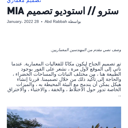
تصميم معماري
سترو // استوديو تصميم MIA
بواسطة
Abd Rabbah
28 January، 2022
وصف نصي مقدم من المهندسين المعماريين.
تم تصميم الجناح ليكون مكانًا للفعاليات المعمارية. عندما
نأتي إلى الموقع لأول مرة ، نشعر على الفور بوجود
الطبيعة هنا ، من مختلف النباتات والمساحات الخضراء ،
والحاجة إلى تأكيد ذلك من خلال تصميمنا. قررنا إنشاء
هيكل يمكن أن يندمج مع البيئة المحيطة به ، والميزات
الخاصة تدور حول الاختلاط ، والخفة ، والاختباء ، والاختراق
..