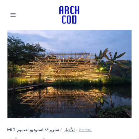
لتجاوز
لى
لمحتوى
Home
/
الأخبار
/
سترو // استوديو تصميم MIA