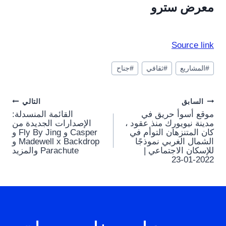
معرض سترو
Source link
وسوم
#
المشاريع
#
ثقافي
#
جناح
المقال:
Post
السابق
التالي
موقع أسوأ حريق في
القائمة المنسدلة:
navigation
مدينة نيويورك منذ عقود ،
الإصدارات الجديدة من
كان المتنزهان التوأم في
Casper و Fly By Jing و
الشمال الغربي نموذجًا
Madewell x Backdrop و
للإسكان الاجتماعي |
Parachute والمزيد
2022-01-23