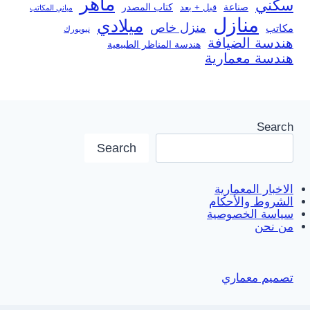
ماهر
سكني
صناعة
قبل + بعد
كتاب المصدر
مباني المكاتب
منازل
ميلادي
منزل خاص
مكاتب
نيويورك
هندسة الضيافة
هندسة المناظر الطبيعية
هندسة معمارية
Search
Search
الاخبار المعمارية
الشروط والأحكام
سياسة الخصوصية
من نحن
تصميم معماري