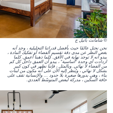
© شامانث باتيل ج
نحن نحتل عالمًا حيث بأفضل قدراتنا التحليلية ، وجد أنه
بغض النظر عن مدى دقة تقسيم الفضاء أو تفكيك المادة ،
يبدو أنه لا توجد نهاية في الأفق. كلما ذهبنا أعمق. كلما
ازدادت أي وحدة “أساسية” ، يبدو أن العمق داخل كل كم
من الفضاء لا نهائي. وبالمثل ، فإننا نظهر في كون كبير
بشكل لا نهائي ، ويُنظر إليه الآن على أنه مكون من لبنات
بناء ، وهي بدورها صغيرة بلا حدود … والإنسانية تقف على
حافة السكين ، مدركة لبعض المتوسّط العددي.