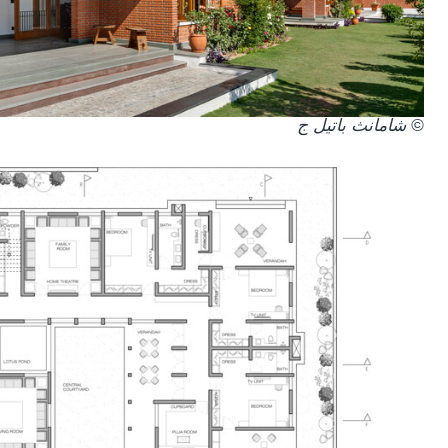
© شامانث باتيل ج