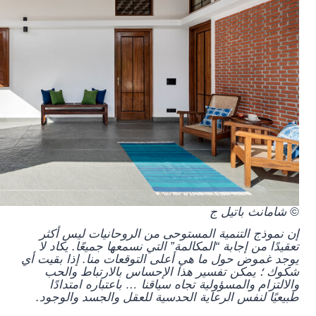
© شامانث باتيل ج
إن نموذج التنمية المستوحى من الروحانيات ليس أكثر
تعقيدًا من إجابة “المكالمة” التي نسمعها جميعًا. يكاد لا
يوجد غموض حول ما هي أعلى التوقعات منا. إذا بقيت أي
شكوك ؛ يمكن تفسير هذا الإحساس بالارتباط والحب
والالتزام والمسؤولية تجاه سياقنا … باعتباره امتدادًا
طبيعيًا لنفس الرعاية الحدسية للعقل والجسد والوجود.