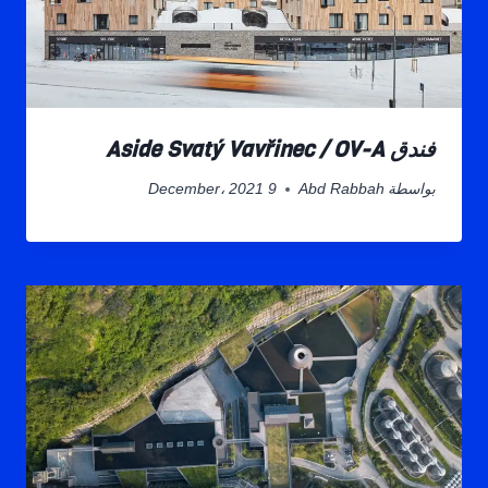
فندق Aside Svatý Vavřinec / OV-A
بواسطة
Abd Rabbah
9 December، 2021