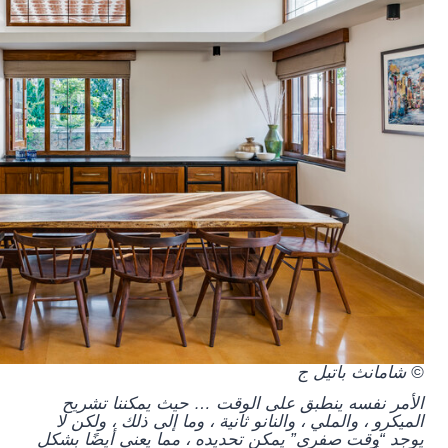
© شامانث باتيل ج
الأمر نفسه ينطبق على الوقت … حيث يمكننا تشريح
الميكرو ، والملي ، والنانو ثانية ، وما إلى ذلك ، ولكن لا
يوجد “وقت صفري” يمكن تحديده ، مما يعني أيضًا بشكل