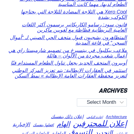
الطعام لديها، مهما كانت المناسبة
Xero Cool هي الثلاجة المضادة للثلاجة التي يحتاجها
الكوكب بشدة
قانون سود: رسامو الكاريكاتير يرسمون أكثر اللغات
العامية البريطانية فظاظة مع لغويين ماكرين
المتظاهرون يشجبون قبول متحف الحي الصيني لـ “أموال
السجن” في قاعة المدينة
ملاعب بيكلبول في بيتسبرغ من تصميم شارميستا راي هي
أعمال شغب مجردة من الألوان – هائلة
أوبيرون المتحف الجديد يجعل تناول الطعام المستدام فنًا
استثمر في العقارات الإيطالية: يتم تعزيز المركز الوطني
لتعزيز محفظة العقارات العامة الإيطالية » نمط السكن
ARCHIVES
Archives
إعلان ذلك بنفسك
Architecture
إعادة التكيف
إعلان للمحترفين
إلهام
الإخبارية
افعلها بنفسك
التسوق
التجديد
الداخلية
الداخلية السكنية
البنايات