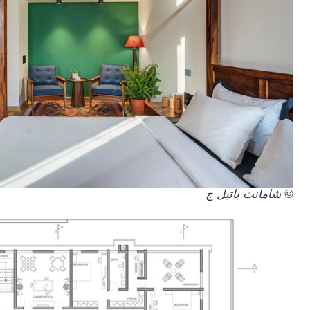
© شامانث باتيل ج