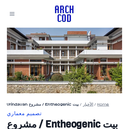
لتجاوز
لى
لمحتوى
Home
/
الأخبار
/
بيت Entheogenic / مشروع Vrindavan
تصميم معماري
بيت Entheogenic / مشروع