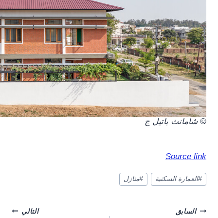
.
© شامانث باتيل ج
Source link
وسوم
#
العمارة السكنية
#
منازل
المقال:
Post
السابق
التالي