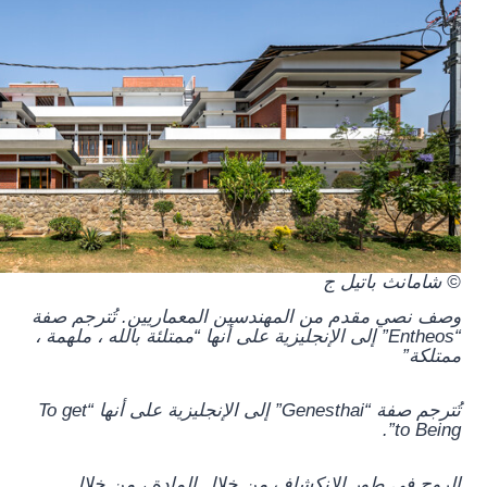
© شامانث باتيل ج
وصف نصي مقدم من المهندسين المعماريين.
تُترجم صفة
“Entheos” إلى الإنجليزية على أنها “ممتلئة بالله ، ملهمة ،
ممتلكة”
تُترجم صفة “Genesthai” إلى الإنجليزية على أنها “To get
to Being”.
الروح في طور الانكشاف من خلال المادة ، من خلال