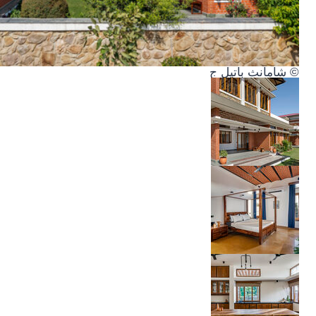
© شامانث باتيل ج