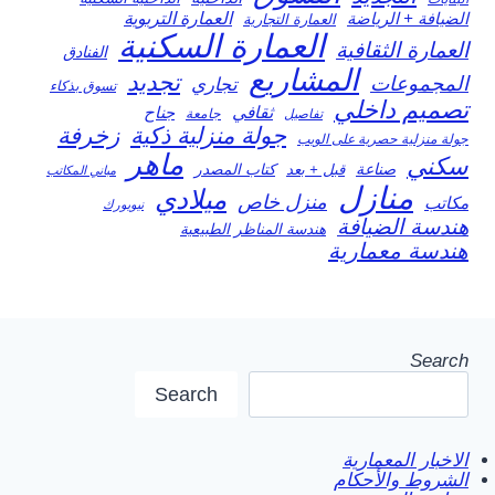
العمارة التربوية
الضيافة + الرياضة
العمارة التجارية
العمارة السكنية
العمارة الثقافية
الفنادق
المشاريع
تجديد
المجموعات
تجاري
تسوق بذكاء
تصميم داخلي
ثقافي
جناح
تفاصيل
جامعة
جولة منزلية ذكية
زخرفة
جولة منزلية حصرية على الويب
ماهر
سكني
صناعة
قبل + بعد
كتاب المصدر
مباني المكاتب
منازل
ميلادي
منزل خاص
مكاتب
نيويورك
هندسة الضيافة
هندسة المناظر الطبيعية
هندسة معمارية
Search
Search
الاخبار المعمارية
الشروط والأحكام