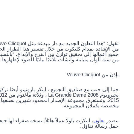
من الإشادة بمدام كليكوت من خلال تفسير هذا الطراز الج
من ستة ألوان متباينة وأنشأت تلاعبًا بيانيًا للضوء لإظهارها
بإذن من Veuve Clicquot
جنبا إلى جنب مع صناديق التجميع ، ابتكر بارونيتو ​​أيضًا تر
2015. وتستغرق مجموعة الإصدار المحدود شهرين لصنعها 
مخصصة يكملان المجموعة.
تتصدر
تعاون
، ابتكرت باولا عملاً هائلاً: نسخة صفراء لها
جيجا
حمل رسالة تفاؤل.