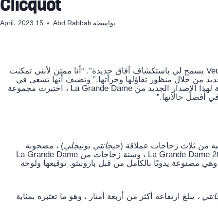
Clicquot
بواسطة
Abd Rabbah
15 April، 2023
تقول: “هذا التعاون الجديد مع دار مبدعة مثل Veuve Clicquot يسمح لي باستكشاف آفاق جديدة”. “أنا ممتن لأنني تمكنت
ديد من خلال منظور تفاؤلها وجرأتها.” وتضيف أنها تسعى في
جميع أعمالها إلى تحقيق توازن بين الفرح والإبداع. “بالنسبة لهذا الإصدار الجديد من La Grande Dame ، اختبرت مجموعة
 في أفضل حالاتها.”
كيبة من ثلاث زجاجات عملاقة (
جيجانتي بوتيجلي
) ، مصحوبة
بجيروبوم La Grande Dame 2008 ، وثلاثة ماغنوم من La Grande Dame 2012 ، وستة زجاجات من La Grande Dame
وهي مصنوعة يدويًا بالكامل من قبل بارونيتو. توقيعها ولوحة
نتي ،
يبلغ ارتفاعه أكثر من أربعة أمتار ، وهو ما تعتبره بمثابة