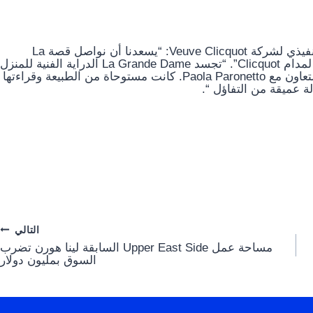
يقول جان مارك جالوت ، رئيس مجلس الإدارة والمدير التنفيذي لشركة Veuve Clicquot: “يسعدنا أن نواصل قصة La
Grande Dame ، نبيذنا الاستثنائي ، الذي تم إنشاؤه تكريمًا لمدام Clicquot”. “تجسد La Grande Dame الدراية الفنية للمنزل
، بالإضافة إلى حبنا للصنوبر. لهذا الطراز الجديد ، يشرفنا التعاون مع Paola Paronetto. كانت مستوحاة من الطبيعة وقراءتها
 عميقة من التفاؤل “.
التالي
مساحة عمل Upper East Side السابقة لينا هورن تضرب
السوق بمليون دولار