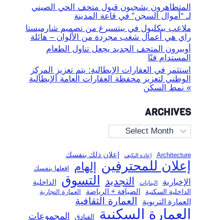
المتظاهرون يشجبون قبول متحف الحي الصيني
لـ “أموال السجن” في قاعة المدينة
ملاعب بيكلبول في بيتسبرغ من تصميم شارميستا
راي هي أعمال شغب مجردة من الألوان – هائلة
أوبيرون المتحف الجديد يجعل تناول الطعام
المستدام فنًا
استثمر في العقارات الإيطالية: يتم تعزيز المركز
الوطني لتعزيز محفظة العقارات العامة الإيطالية
» نمط السكن
ARCHIVES
Archives
إعلان ذلك بنفسك
Architecture
إعادة التكيف
إعلان للمحترفين
إلهام
افعلها بنفسك
التسوق
التجديد
الإخبارية
الداخلية
البنايات
الضيافة + الرياضة
الداخلية السكنية
العمارة التجارية
العمارة الثقافية
العمارة التربوية
العمارة السكنية
المجموعات
الفنادق