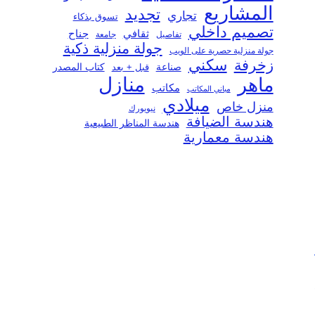
المشاريع
تجديد
تجاري
تسوق بذكاء
تصميم داخلي
ثقافي
جناح
تفاصيل
جامعة
جولة منزلية ذكية
جولة منزلية حصرية على الويب
سكني
زخرفة
صناعة
قبل + بعد
كتاب المصدر
منازل
ماهر
مكاتب
مباني المكاتب
ميلادي
منزل خاص
نيويورك
هندسة الضيافة
هندسة المناظر الطبيعية
هندسة معمارية