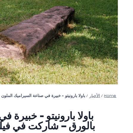
Home
/
الأخبار
/
باولا بارونيتو ​​- خبيرة في صناعة السيراميك الملون الشبيه بالورق – ش
باولا بارونيتو ​​- خبيرة