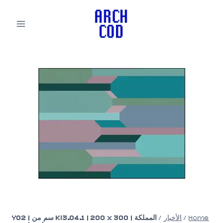
لتجاوز
لى
لمحتوى
Home
/
الأخبار
/
المملكة | KI3.04.1 | 200 × 300 سم من YO2 |