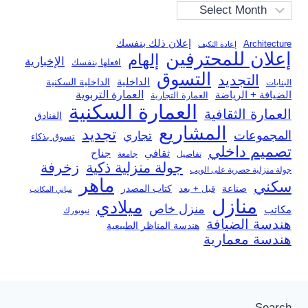
Archives
إعلان ذلك بنفسك
Architecture
إعادة التكيف
إعلان للمحترفين
إلهام
الإخبارية
افعلها بنفسك
التسوق
التجديد
الداخلية
الداخلية السكنية
البنايات
العمارة التربوية
الضيافة + الرياضة
العمارة التجارية
العمارة السكنية
العمارة الثقافية
الفنادق
المشاريع
تجديد
المجموعات
تجاري
تسوق بذكاء
تصميم داخلي
ثقافي
جناح
تفاصيل
جامعة
جولة منزلية ذكية
زخرفة
جولة منزلية حصرية على الويب
ماهر
سكني
صناعة
قبل + بعد
كتاب المصدر
مباني المكاتب
منازل
ميلادي
منزل خاص
مكاتب
نيويورك
هندسة الضيافة
هندسة المناظر الطبيعية
هندسة معمارية
Search