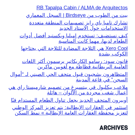
RB Tapalpa Cabin / ALMA de Arquitectos
بيت من الطوب من Birdseye | السجل المعماري
تشارك تامبا باي رايز تصميمات المنطقة متعددة
الاستخدامات حول الاستاد الجديد
كيف نستضيف: تستخدم إميليا ويكستيد أفضل أدوات
الطعام لديها، مهما كانت المناسبة
Xero Cool هي الثلاجة المضادة للثلاجة التي يحتاجها
الكوكب بشدة
قانون سود: رسامو الكاريكاتير يرسمون أكثر اللغات
العامية البريطانية فظاظة مع لغويين ماكرين
المتظاهرون يشجبون قبول متحف الحي الصيني لـ “أموال
السجن” في قاعة المدينة
ملاعب بيكلبول في بيتسبرغ من تصميم شارميستا راي هي
أعمال شغب مجردة من الألوان – هائلة
أوبيرون المتحف الجديد يجعل تناول الطعام المستدام فنًا
استثمر في العقارات الإيطالية: يتم تعزيز المركز الوطني
لتعزيز محفظة العقارات العامة الإيطالية » نمط السكن
ARCHIVES