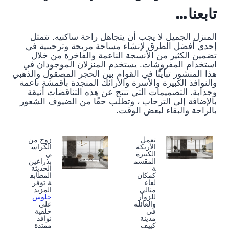
تابعنا…
المنزل الجميل لا يجب أن يتجاهل راحة ساكنيه. تتمثل
إحدى أفضل الطرق لإنشاء مساحة مريحة وترحيبية في
تضمين الكثير من الأنسجة الناعمة والفاخرة من خلال
استخدام المفروشات. يستخدم المنزلان الموجودان في
هذا المنشور تباينًا في القوام بين الحجر المصقول والذهبي
والنوافذ الكبيرة والأسرة والأرائك المنجدة بأقمشة ناعمة
وجذابة. التصميمات التي تنتج عن هذه التناقضات أنيقة
بالإضافة إلى الترحاب ، وتطلب حقًا من الضيوف الشعور
بالراحة والبقاء لبعض الوقت.
تعمل
زوج من
الأريكة
الكراس
الكبيرة
ي
المقسم
بذراعين
ة
الحديثة
كمكان
المطابق
لقاء
ة توفر
مثالي
المزيد
للزوار
جلوس
والعائلة
على
في
خلفية
مدينة
نوافذ
كييف
ممتدة