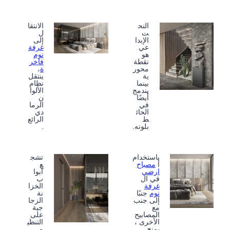
النح
الانتقا
ت
ل
الإبدا
إلى
عي
غرفة
هو
نوم
نقطة
فاخر
محور
ة
،
ية
ينتقل
بينما
نظام
يندمج
الألوا
أيضًا
ن
في
الرما
الحائ
دي
ط
الرائع
بلونه.
.
باستخدام
تشج
أ
مصباح
ع
ارضي
أبوا
في ال
ب
غرفة
الخزا
نوم
جنبًا
نة
إلى جنب
الزجا
مع
جية
المصابيح
على
الأخرى ،
التنظي
يمنح
م