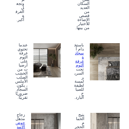
السكان
وتجع
العديد
ل
من
الغرف
قصص
ة
الإضاءة
أكبر.
للاختيار
من بينها.
باستخ
عندما
دام أ
تحتوي
سجاد
غرفة
ة
النوم
غرفة
على
النوم
أرضيا
تحت
ت من
السري
الخشب
ر
الصلب
لمسة
الأملس
لطيفة
، يكون
للصبا
السجاد
ح
ضروريًا
البارد.
تقريبًا.
يتيح
زجاج
الحما
مذهل
م
حوض
الحجر
الاست