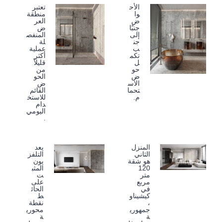
الأح
تعتبر
وا
منطقة
ض
العر
جنبًا
ض
إلى
المنفص
جن
لة
ب
عملية
تكم
أكثر
ل
قليلاً
حو
من
ض
الحو
الاس
ض
تحما
القائم
م.
للاستخ
دام
اليومي
.
المنزل
يعد
الثاني
التلفز
هو شقة
يون
120
المثب
متر
ت
مربع
على
في
الحائ
كيشيناو
ط
،
نقطة
جمهوري
محوري
ة
ة