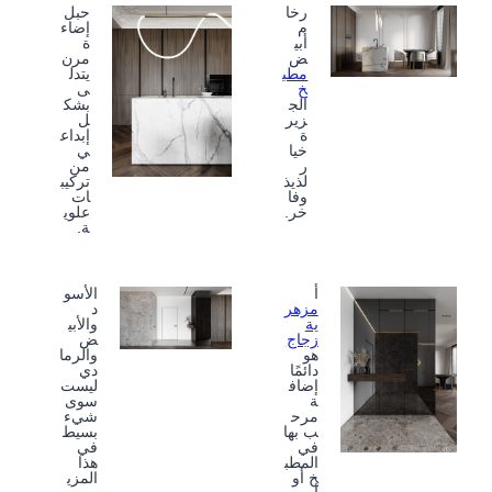
رخا
حبل
م
إضاء
أبي
ة
ض
مرن
مطب
يتدل
خ
ى
الج
بشك
زير
ل
ة
إبداع
خيا
ي
ر
من
لذيذ
تركيب
وفا
ات
خر.
علوي
ة.
أ
الأسو
مزهر
د
ية
والأبي
زجاج
ض
هو
والرما
دائمًا
دي
إضاف
ليست
ة
سوى
مرح
شيء
ب بها
بسيط
في
في
المطب
هذا
خ أو
المزي