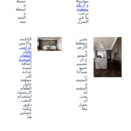
مولدوفا
بسيط
و
أريكة
ة
معنقدة
لمنطق
ترحب
ة
بنا في
المعي
المنزل.
شة.
يعني
الناعمة
مخطط
والأبيض
الأرضي
كراسي
ة
تناول
المفتو
الطعام
ح أن
المنجدة
تصميم
إضافة
جميع
لمسة
مساحا
جذابة
ت
إلى
المعيش
منطقة
ة
تناول
المنفص
الطعام
لة
الرئيسية.
يجب
استخدام
أن
الذهب
يعمل
دقيق
معًا.
ولكنه
حساس
هنا.