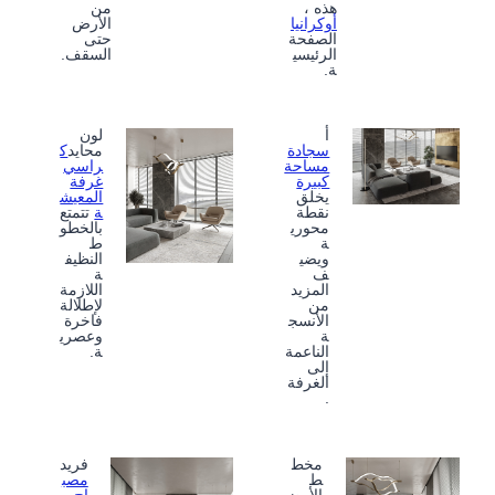
هذه ،
من
أوكرانيا
الأرض
الصفحة
حتى
الرئيسي
السقف.
ة.
أ
لون
سجادة
محايد
ك
مساحة
راسي
كبيرة
غرفة
يخلق
المعيش
نقطة
ة
تتمتع
محوري
بالخطو
ة
ط
ويضي
النظيف
ف
ة
المزيد
اللازمة
من
لإطلالة
الأنسج
فاخرة
ة
وعصري
الناعمة
ة.
إلى
الغرفة
.
مخط
فريد
ط
مصب