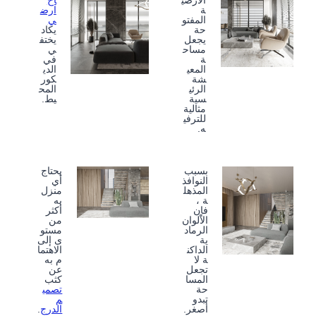
الأرضي
اح
ة
ارض
المفتو
ي
حة
يكاد
يجعل
يختف
مساح
ي
ة
في
المعي
الدي
شة
كور
الرئي
المح
سية
يط.
مثالية
للترفي
ه.
بسبب
يحتاج
النوافذ
أي
المذهل
منزل
ة ،
به
فإن
أكثر
الألوان
من
الرماد
مستو
ية
ى إلى
الداكن
الاهتما
ة لا
م به
تجعل
عن
المسا
كثب
حة
تصمي
تبدو
م
أصغر.
الدرج
.