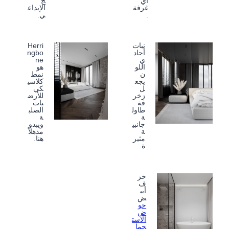
أي
ج
غرفة
الإبداع
.
ي.
نبات
Herri
أحاد
ngbo
ي
ne
اللو
هو
ن
نمط
يجع
كلاسي
ل
كي
زخر
للأرض
فة
يات
طاول
الصلب
ة
ة
جانبي
ويبدو
ة
مذهلاً
مثير
هنا.
ة.
خز
ف
أبي
ض
حو
ض
الاست
حما