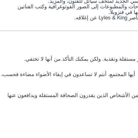
ي الجديد لمتحف سياتل للفنون، والمزيد.
حات والمطبوعات إلى الصور الفوتوغرافية وكتب الفنانين
 في فنزويلا.
غلاقه.
تقلة ونقدية. ولكن يمكنك التأكد من أنها لا تختفي. 
  أيها المجتمع، أنتم لا تساعدون في إبقاء الأضواء مضاءة 
بدعمك (بقيمة 6.67 دولار شهريًا!)، فإنك تنضم إلى مجتمع من الأشخاص الذين يقدرون الصحافة المستقلة ويدافعون عنها 