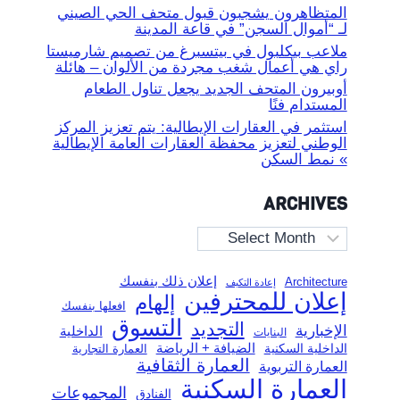
المتظاهرون يشجبون قبول متحف الحي الصيني
لـ “أموال السجن” في قاعة المدينة
ملاعب بيكلبول في بيتسبرغ من تصميم شارميستا
راي هي أعمال شغب مجردة من الألوان – هائلة
أوبيرون المتحف الجديد يجعل تناول الطعام
المستدام فنًا
استثمر في العقارات الإيطالية: يتم تعزيز المركز
الوطني لتعزيز محفظة العقارات العامة الإيطالية
» نمط السكن
ARCHIVES
Archives
إعلان ذلك بنفسك
Architecture
إعادة التكيف
إعلان للمحترفين
إلهام
افعلها بنفسك
التسوق
التجديد
الإخبارية
الداخلية
البنايات
الضيافة + الرياضة
الداخلية السكنية
العمارة التجارية
العمارة الثقافية
العمارة التربوية
العمارة السكنية
المجموعات
الفنادق