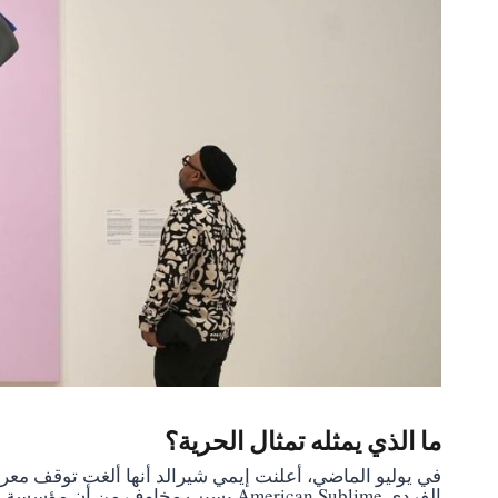
ما الذي يمثله تمثال الحرية؟
في يوليو الماضي، أعلنت إيمي شيرالد أنها ألغت توقف مع
الفردي American Sublime بسبب مخاوف من