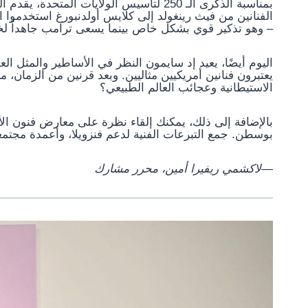
بمناسبة الذكرى الـ 250 لتأسيس الولايات المت
الفنانين من فيث رينغولد إلى كلايس أولدنبورغ استخدموا ال
– وهو تذكير قوي بشكل خاص بينما يسعى ترامب جاهداً لخن
اليوم أيضًا، يعيد إد سايمون النظر في الأساطير والمثل 
يعتبرون فنانين أمريكيين مثاليين. وبعد قرنين من الزمان، 
الاستيطانية وعجائب العالم الطبيعي؟
بالإضافة إلى ذلك، يمكنك إلقاء نظرة على معارض فنون الأم
بوسطن.
جمع التبرعات الفنية لدعم فنزويلا، وأعمدة مجتمع
—لاكشمي ريفيرا أمين، محرر مشارك