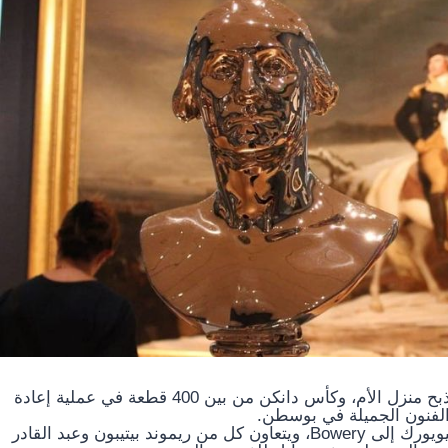
يعد تمثال نصفي لفنان الموهوك لجورج واشنطن، ومذبح منزل الأم، وكأس دانكن من بين 400 قطعة في عملية إعادة
الفنون الجميلة في بوسطن.
الحركات الفنية: يتوجه المعهد السويسري في مدينة نيويورك إلى Bowery، ويتعاون كل من ريموند بيتيبون وعبد القادر