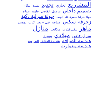
المشاريع
تجديد
تجاري
تسوق بذكاء
تصميم داخلي
ثقافي
جناح
تفاصيل
جامعة
جولة منزلية ذكية
جولة منزلية حصرية على الويب
سكني
زخرفة
صناعة
قبل + بعد
كتاب المصدر
منازل
ماهر
مكاتب
مباني المكاتب
ميلادي
منزل خاص
نيويورك
هندسة الضيافة
هندسة المناظر الطبيعية
هندسة معمارية