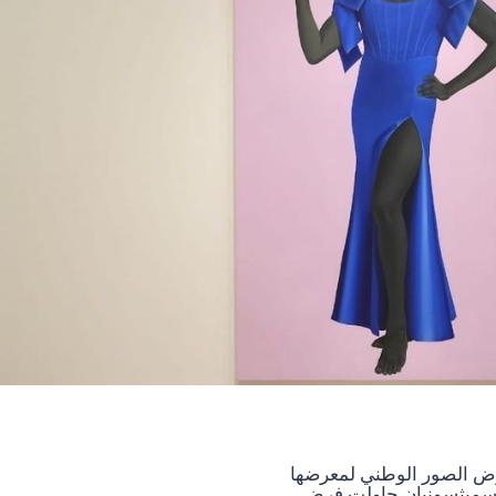
رض الصور الوطني لمعرضها
 أن مؤسسة سميثسونيان حاولت فرض