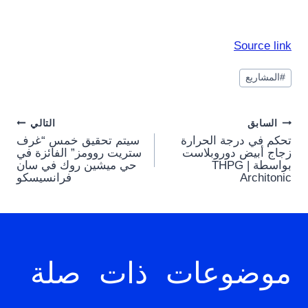
Source link
وسوم
#
المشاريع
المقال:
Post
السابق
التالي
تحكم في درجة الحرارة
سيتم تحقيق خمس “غرف
navigation
زجاج أبيض دوروبلاست
ستريت روومز” الفائزة في
بواسطة THPG |
حي ميشين روك في سان
Architonic
فرانسيسكو
موضوعات ذات صلة