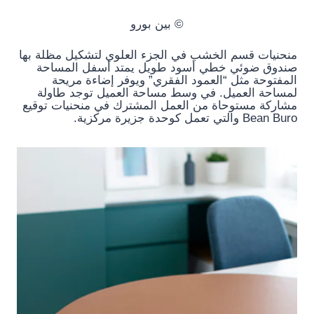
© بين بورو
منحنيات قسم الخشب في الجزء العلوي لتشكيل مظلة بها
صندوق ضوئي خطي أسود طويل يمتد أسفل المساحة
المفتوحة مثل “العمود الفقري” ويوفر إضاءة مريحة
لمساحة العميل. في وسط مساحة العميل توجد طاولة
مشاركة مستوحاة من العمل المشترك في منحنيات توقيع
Bean Buro والتي تعمل كوحدة جزيرة مركزية.