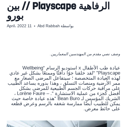
الرفاهية Playscape // بين
بورو
بواسطة
Abd Rabbah
11 April، 2022
وصف نصي مقدم من المهندسين المعماريين.
عيادة طب الأطفال x استوديو الرسام “Wellbeing
Playscape” “لقد خلقنا جوًا دافئًا وممتعًا بشكل غير عادي
لهذه العيادة المتخصصة ؛ سيتفاعل المرضى الصغار مع
ممر الأرضية ومنصات التسلق ، وهذا بدوره يساعد الطبيب
على مراقبة حركات الجسم الطبيعية للمرضى بشكل
أفضل كجزء من عملية الاستشارة “. – Lorène Faure ،
الشريك المؤسس لـ Bean Buro “هذه عيادة خاصة حيث
يمكن للطبيب أيضًا ممارسة شغفه بالرسم وعرض قطعه
على حائط معرض.