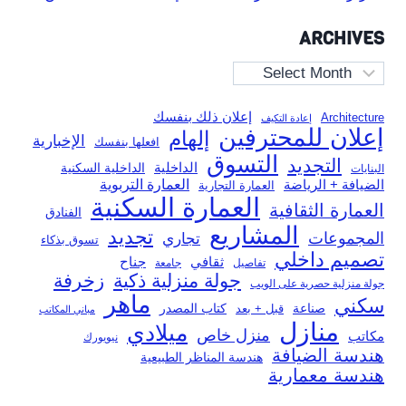
ARCHIVES
Archives
إعلان ذلك بنفسك
Architecture
إعادة التكيف
إعلان للمحترفين
إلهام
الإخبارية
افعلها بنفسك
التسوق
التجديد
الداخلية
الداخلية السكنية
البنايات
العمارة التربوية
الضيافة + الرياضة
العمارة التجارية
العمارة السكنية
العمارة الثقافية
الفنادق
المشاريع
تجديد
المجموعات
تجاري
تسوق بذكاء
تصميم داخلي
ثقافي
جناح
تفاصيل
جامعة
جولة منزلية ذكية
زخرفة
جولة منزلية حصرية على الويب
ماهر
سكني
صناعة
قبل + بعد
كتاب المصدر
مباني المكاتب
منازل
ميلادي
منزل خاص
مكاتب
نيويورك
هندسة الضيافة
هندسة المناظر الطبيعية
هندسة معمارية