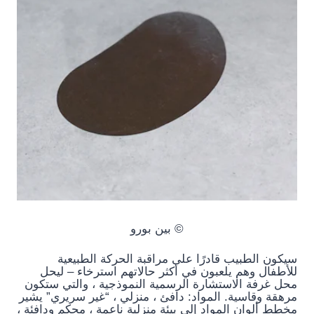
© بين بورو
سيكون الطبيب قادرًا على مراقبة الحركة الطبيعية
للأطفال وهم يلعبون في أكثر حالاتهم استرخاء – ليحل
محل غرفة الاستشارة الرسمية النموذجية ، والتي ستكون
مرهقة وقاسية. المواد: دافئ ، منزلي ، “غير سريري” يشير
مخطط ألوان المواد إلى بيئة منزلية ناعمة ، محكم ودافئة ،