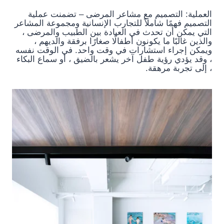
العملية: التصميم مع مشاعر المرضى – تضمنت عملية
التصميم فهمًا شاملاً للتجارب الإنسانية ومجموعة المشاعر
التي يمكن أن تحدث في العيادة بين الطبيب والمرضى ،
والذين غالبًا ما يكونون أطفالًا صغارًا برفقة والديهم ،
ويمكن إجراء استشارات في وقت واحد. في الوقت نفسه
، وقد يؤدي رؤية طفل آخر يشعر بالضيق ، أو سماع البكاء
، إلى تجربة مرهقة.