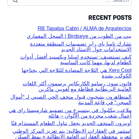
for:
RECENT POSTS
RB Tapalpa Cabin / ALMA de Arquitectos
بيت من الطوب من Birdseye | السجل المعماري
تشارك تامبا باي رايز تصميمات المنطقة متعددة
الاستخدامات حول الاستاد الجديد
كيف نستضيف: تستخدم إميليا ويكستيد أفضل أدوات
الطعام لديها، مهما كانت المناسبة
Xero Cool هي الثلاجة المضادة للثلاجة التي يحتاجها
الكوكب بشدة
قانون سود: رسامو الكاريكاتير يرسمون أكثر اللغات
العامية البريطانية فظاظة مع لغويين ماكرين
المتظاهرون يشجبون قبول متحف الحي الصيني لـ “أموال
السجن” في قاعة المدينة
ملاعب بيكلبول في بيتسبرغ من تصميم شارميستا راي هي
أعمال شغب مجردة من الألوان – هائلة
أوبيرون المتحف الجديد يجعل تناول الطعام المستدام فنًا
استثمر في العقارات الإيطالية: يتم تعزيز المركز الوطني
لتعزيز محفظة العقارات العامة الإيطالية » نمط السكن