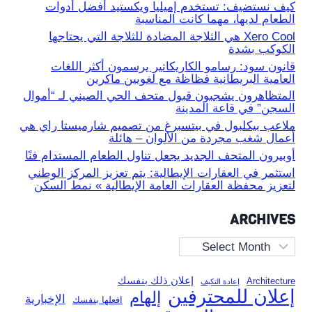
كيف نستضيف: تستخدم إميليا ويكستيد أفضل أدوات
الطعام لديها، مهما كانت المناسبة
Xero Cool هي الثلاجة المضادة للثلاجة التي يحتاجها
الكوكب بشدة
قانون سود: رسامو الكاريكاتير يرسمون أكثر اللغات
العامية البريطانية فظاظة مع لغويين ماكرين
المتظاهرون يشجبون قبول متحف الحي الصيني لـ “أموال
السجن” في قاعة المدينة
ملاعب بيكلبول في بيتسبرغ من تصميم شارميستا راي هي
أعمال شغب مجردة من الألوان – هائلة
أوبيرون المتحف الجديد يجعل تناول الطعام المستدام فنًا
استثمر في العقارات الإيطالية: يتم تعزيز المركز الوطني
لتعزيز محفظة العقارات العامة الإيطالية » نمط السكن
ARCHIVES
Archives
إعلان ذلك بنفسك
Architecture
إعادة التكيف
إعلان للمحترفين
إلهام
الإخبارية
افعلها بنفسك