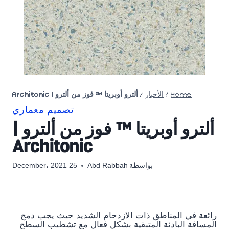
Home
/
الأخبار
/
ألترو أوبريتا ™ فوز من ألترو | Architonic
تصميم معماري
ألترو أوبريتا ™ فوز من ألترو |
Architonic
بواسطة
Abd Rabbah
25 December، 2021
رائعة في المناطق ذات الازدحام الشديد حيث يجب دمج
المسافة البادئة المتبقية بشكل فعال مع تشطيب السطح