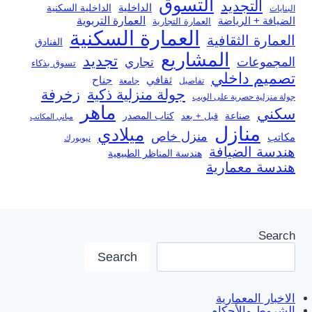
التسوق
التجديد
الداخلية
الداخلية السكنية
البنايات
العمارة التربوية
الضيافة + الرياضة
العمارة التجارية
العمارة السكنية
العمارة الثقافية
الفنادق
المشاريع
تجديد
المجموعات
تجاري
تسوق بذكاء
تصميم داخلي
ثقافي
جناح
تفاصيل
جامعة
جولة منزلية ذكية
زخرفة
جولة منزلية حصرية على الويب
ماهر
سكني
صناعة
قبل + بعد
كتاب المصدر
مباني المكاتب
منازل
ميلادي
منزل خاص
مكاتب
نيويورك
هندسة الضيافة
هندسة المناظر الطبيعية
هندسة معمارية
Search
Search
الاخبار المعمارية
الشروط والأحكام