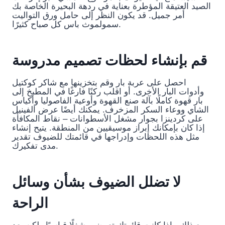
الصيد العتيقة المؤطرة بعناية في ردهة البحيرة الخاصة بك
أمر جميل. قد يكون النظر إلى حامل ورق التواليت
سمولموث باس كل صباح كثيرًا.
قم بإنشاء لحظات تصميم مدروسة
احصل على عربة بار وقم بتخزينها مع شاكر كوكتيل
وأدوات البار الأخرى. أو اقلب ركنًا فارغًا في المطبخ إلى
بار قهوة كاملًا بآلة صنع القهوة وأوعية الفاصوليا وأكياس
الشاي ووعاء السكر المزخرف. يمكنك أيضًا عرض الفينيل
على كردينزا بجوار مشغل الأسطوانات – نقاط المكافأة
إذا كان بإمكانك إبراز موسيقيين من المنطقة. يتيح إنشاء
مثل هذه اللحظات وإدراجها في قائمتك للضيوف تقدير
مدى تفكيرك.
لا تضلل الضيوف بشأن وسائل
الراحة