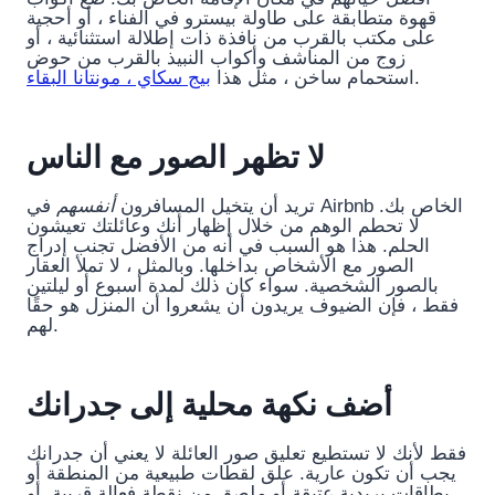
قهوة متطابقة على طاولة بيسترو في الفناء ، أو أحجية
على مكتب بالقرب من نافذة ذات إطلالة استثنائية ، أو
زوج من المناشف وأكواب النبيذ بالقرب من حوض
.
استحمام ساخن ، مثل هذا
بيج سكاي ، مونتانا البقاء
لا تظهر الصور مع الناس
تريد أن يتخيل المسافرون
أنفسهم
في Airbnb الخاص بك.
لا تحطم الوهم من خلال إظهار أنك وعائلتك تعيشون
الحلم. هذا هو السبب في أنه من الأفضل تجنب إدراج
الصور مع الأشخاص بداخلها. وبالمثل ، لا تملأ العقار
بالصور الشخصية. سواء كان ذلك لمدة أسبوع أو ليلتين
فقط ، فإن الضيوف يريدون أن يشعروا أن المنزل هو حقًا
لهم.
أضف نكهة محلية إلى جدرانك
فقط لأنك لا تستطيع تعليق صور العائلة لا يعني أن جدرانك
يجب أن تكون عارية. علق لقطات طبيعية من المنطقة أو
بطاقات بريدية عتيقة أو ملصق من نقطة فعالة قريبة. أو