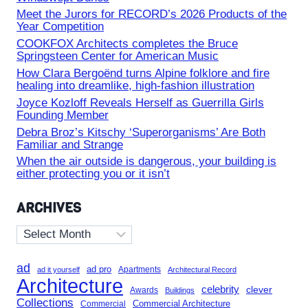
Meet the Jurors for RECORD’s 2026 Products of the
Year Competition
COOKFOX Architects completes the Bruce
Springsteen Center for American Music
How Clara Bergoënd turns Alpine folklore and fire
healing into dreamlike, high-fashion illustration
Joyce Kozloff Reveals Herself as Guerrilla Girls
Founding Member
Debra Broz’s Kitschy ‘Superorganisms’ Are Both
Familiar and Strange
When the air outside is dangerous, your building is
either protecting you or it isn’t
ARCHIVES
Archives
ad
ad pro
Apartments
ad it yourself
Architectural Record
Architecture
celebrity
clever
Awards
Buildings
Collections
Commercial Architecture
Commercial