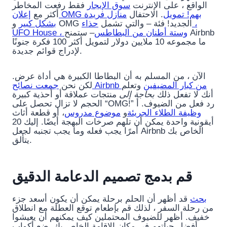
الواقع ، على الإنترنت
سوق الإيجار
فقط رفعت المخاطر
إعلان OMG بهم! تمويل
. الاحتفال
منازل فريدة
أكثر مع
و OMG الجديد! فئة – والتي تشمل
حذاء ،
بشكل كبير
UFO House ، وستة أطنان من البطاطس
– ستمنح Airbnb
ما مجموعه 10 ملايين دولار لتمويل أكثر 100 فكرة جنونًا
لإدراج قوائم جديدة.
الآن ، من المسلم به أن البطاطا الكبيرة هي أداة عرض.
جمعت نصائح Airbnb من كبار المضيفين
وتعلم
لكن نحن
أنك لا تفعل ذلك
بحاجة إلى
منتجات عملاقة أو أحذية كبيرة
الحجم لا تزال تحصل على “OMG!” رد فعل من الضيوف. أ
وظيفة الطلاء الجريئة
و
موضوع مدروس
، أو قطعة أثاث
أيقونية واحدة يمكن أن تلهم صرخات البهجة أيضًا. إليك 20
أمرًا يجب فعله وما يجب تجنبه لجعل Airbnb الخاص بك
يتألق.
قم بدمج تصميم الدعامة الدقيق
بحث
قد أظهر أن الحلم برحلة يمكن أن يكون أسعد جزء
من رحلة السفر ، لذلك قم بإطعام توقع العطلة مع انطلاق
خفيف. أظهر للضيوف المحتملين كيف يمكنهم أن يعيشوا
أفضل حياتهم في مكان الإقامة الخاص بك. ضع أكواب