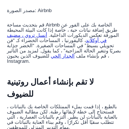
مصدر الصورة: Airbnb
قم بتحديث مساحة Airbnb الخاصة بك على الفور عن
طريق إضافة نباتات حية ، خاصة إذا كانت البيئة المحيطة
المورقة تعكس الديكورات الداخلية.
أنسل تروي ، مضيف
في أوكلاند
، كاليفورنيا ، المساحات الخضراء كـ “فن
تحويلي بسيط” في المساحات الصغيرة. “الخضر جذابة
بصريًا وتتغير الحالة المزاجية” ، كما يقول. لمزيد من التأثير
، قم بإنشاء ملف
الجدار الحي
للضيوف الذين يحبون
Instagram.
لا تقم بإنشاء أعمال روتينية
للضيوف
بالطبع ، إذا قمت بملء الممتلكات الخاصة بك بالنباتات ،
فستحتاج إلى خطة لإبقائها رطبة. لكن مطالبة الضيوف
بالعناية بالنباتات لن يطير. التزم بالنباتات العصارية ، التي
تتطلب سقيًا أقل تكرارًا ، وقم ببناء العناية بالنباتات في
مهام التدبير المنزلي للموظفين.