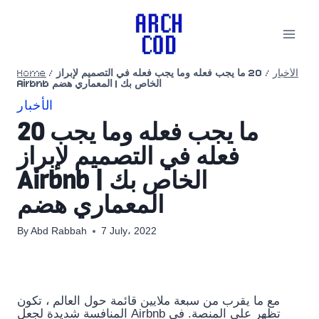
Skip
to
content
الأخبار
/
20 ما يجب فعله وما يجب فعله في التصميم لإبراز
/
Home
Airbnb الخاص بك | المعماري هضم
الأخبار
20 ما يجب فعله وما يجب
فعله في التصميم لإبراز
Airbnb الخاص بك |
المعماري هضم
By
Abd Rabbah
7 July، 2022
مع ما يقرب من سبعة ملايين قائمة حول العالم ، تكون
المنافسة شديدة لجعل Airbnb تظهر على المنصة. في