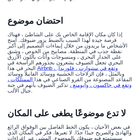
احتضان موضوع
إذا كان مكان الإقامة الخاص بك على الشاطئ ، فهناك
فرصة جيدة لهذا السبب بالضبط يزور ضيوفك. امنح
الأشخاص ما يريدون من خلال إيماءات التصميم إلى أكبر
نقطة جذب في المنطقة. مصابيح من الخوص ، وشنق
على الجدار البحري ، ومنسوجات وأثاث باللون الأزرق
البحري تجعل الضيوف يشعرون بجذورهم الراسخة في
Airbnb ، وتقع في ستيوارت ، فلوريدا
.
البحر في هذا
وبالمثل ، فإن الزلاجات الخشبية ووسائد الفانيلا ووسائد
المقاعد المصنوعة من الفرو الصناعي في هذا
الممتلكات ،
وتقع في جاكسون ، وايومنغ ،
تذكير الضيوف بأنهم في جنة
جبال الألب.
لا تدع موضوعًا يطغى على المكان
في بعض الأحيان ، يكون الخط الفاصل بين الوقواق الرائع
والهادئ والصريح جيدًا جدًا. لا تعبرها. فكر في المكان الذي
سيستمتع فيه ضيوفك بالموضوع. المشي عبر إغراءات