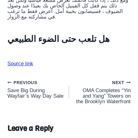
ومع ذلك ، إذا كانت قائمتك تعرض مشغلًا قياسيًا ولكن بعد
ذلك يتم قفل كل الفينيل الخاص بك بعيدًا عند وصول
الضيوف ، فسيصابون بخيبة أمل. اعرض فقط ما ترغب
في مشاركته مع الزوار.
هل تلعب حتى الضوء الطبيعي
Source link
Post
PREVIOUS
NEXT
Save Big During
OMA Completes “Yin
navigation
Wayfair’s Way Day Sale
and Yang” Towers on
the Brooklyn Waterfront
Leave a Reply