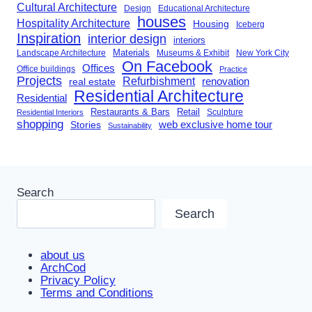
Cultural Architecture
Design
Educational Architecture
houses
Hospitality Architecture
Housing
Iceberg
Inspiration
interior design
interiors
Landscape Architecture
Materials
Museums & Exhibit
New York City
On Facebook
Offices
Office buildings
Practice
Projects
Refurbishment
renovation
real estate
Residential Architecture
Residential
Restaurants & Bars
Retail
Sculpture
Residential Interiors
shopping
Stories
web exclusive home tour
Sustainability
Search
Search
about us
ArchCod
Privacy Policy
Terms and Conditions