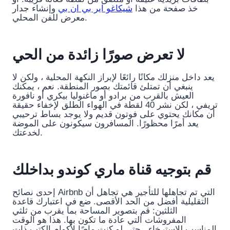
خذ صفحة من هذا
شيكاغو اير بي ان بي
وإنشاء جدار
معرض للفن المحلي.
لا تعرض صورًا زائدة من الحي
يعد داخل منزلك مكانًا رائعًا لإبراز النكهة المحلية ، ولكن لا
ينبغي أن تمتلئ قائمتك بصور المنطقة. نعم ، يمكنك
العيش بالقرب من برادو أو ماغنوليا بيكري أو نافورة
تريفي ، لكن نشر 40 لقطة في الهواء الطلق لإخفاء حقيقة
أن مكانك يحتوي على فوتون قديم ولا يوجد بساط ترحيبي
يعد أمرًا محظورًا. المسافرون سيكونون على الموضة
لخدعتك.
قم بتوجيه قناة ماري كوندو بداخلك
إحدى نصائح Airbnb التي تم تجاهلها للتأجير هي تجاهل أن
التقليلية أفضل من الحد الأقصى. ضع في اعتبارك قاعدة
الثلثين: قم بتصوير المساحة بما يقرب من ثلثي
المفروشات التي عادة ما تكون بها. هذا هو الوقت
المناسب للاسترخاء ، حتى لو كنت ماصًا لأكوام الكتب ذات