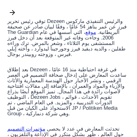
توفي رئيس تحرير Dezeen والرئيس التنفيذي ماركوس
فيرز عن عمر يناهز 54 عامًا ، وفقًا لبيان صادر عن صحيفة
The Guardian البريطانية.
موقع
، التي أسسها في عام
2006. وجاءت وفاته غير المتوقعة بعد أن دخل فيرز
المستشفى يوم الثلاثاء ، وشعر بالمرض. ترك وراءه
طفلين ، والديه ديفيد فيرز وجورجينا ليدوارد ، وأخته إيلي
فيرس ، وزوجته روبيندر بوجال.
بعد إطلاق Dezeen في غرفة احتياطية منذ 16 عامًا ،
ساعدت المعارض على إدخال صحافة التصميم في العصر
الرقمي ، ونشر الأخبار حول الهندسة المعمارية والأثاث
والأزياء والمواد والعمران ، بالإضافة إلى مقالات افتتاحية
لأصوات رائدة في هذا المجال. تميز الموقع أيضًا بذراع
التوظيف ، Dezeen Jobs ، تقويم الأحداث ، قوائم
الدورات التدريبية ، والمزيد. في العام الماضي ، تم
الاستحواذ على الكيان من قبل JP / Politiken Media
Group ، وهي شركة دنماركية.
تحدثت المعارض في عدد لا يحصى
مؤتمرات التصميم
حول العالم ، ظهر بشكل متكرر في الإذاعة والتلفزيون ،