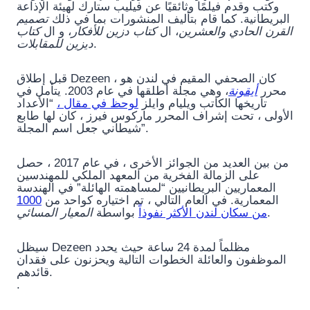
وكتب وقدم فيلمًا وثائقيًا عن فيليب ستارك لهيئة الإذاعة
البريطانية. كما قام بتأليف المنشورات بما في ذلك
تصميم
القرن الحادي والعشرين
، ال
كتاب دزين للأفكار
، و ال
كتاب
ديزين للمقابلات
.
قبل إطلاق Dezeen ، كان الصحفي المقيم في لندن هو
محرر
أيقونة
، وهي مجلة أطلقها في عام 2003. يتأمل في
تاريخها الكاتب ويليام وايلز
لوحظ في مقال ،
“الأعداد
الأولى ، تحت إشراف المحرر ماركوس فيرز ، كان لها طابع
شيطاني جعل اسم المجلة”.
من بين العديد من الجوائز الأخرى ، في عام 2017 ، حصل
على الزمالة الفخرية من المعهد الملكي للمهندسين
المعماريين البريطانيين “لمساهمته الهائلة” في الهندسة
1000
المعمارية. في العام التالي ، تم اختياره كواحد من
المعيار المسائي
بواسطة
من سكان لندن الأكثر نفوذاً
.
سيظل Dezeen مظلماً لمدة 24 ساعة حيث يحدد
الموظفون والعائلة الخطوات التالية ويحزنون على فقدان
قائدهم.
.