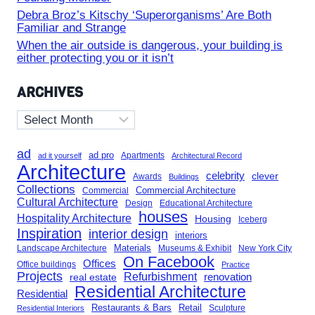
Debra Broz’s Kitschy ‘Superorganisms’ Are Both
Familiar and Strange
When the air outside is dangerous, your building is
either protecting you or it isn’t
ARCHIVES
Archives
ad
ad pro
Apartments
ad it yourself
Architectural Record
Architecture
celebrity
clever
Awards
Buildings
Collections
Commercial Architecture
Commercial
Cultural Architecture
Design
Educational Architecture
houses
Hospitality Architecture
Housing
Iceberg
Inspiration
interior design
interiors
Landscape Architecture
Materials
Museums & Exhibit
New York City
On Facebook
Offices
Office buildings
Practice
Projects
Refurbishment
renovation
real estate
Residential Architecture
Residential
Restaurants & Bars
Retail
Sculpture
Residential Interiors