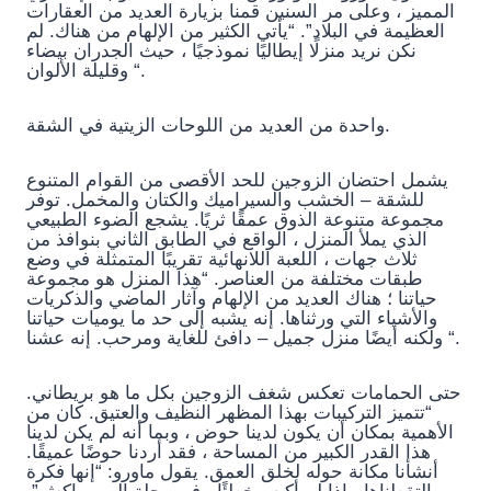
المميز ، وعلى مر السنين قمنا بزيارة العديد من العقارات
العظيمة في البلاد”. “يأتي الكثير من الإلهام من هناك. لم
نكن نريد منزلًا إيطاليًا نموذجيًا ، حيث الجدران بيضاء
وقليلة الألوان “.
واحدة من العديد من اللوحات الزيتية في الشقة.
يشمل احتضان الزوجين للحد الأقصى من القوام المتنوع
للشقة – الخشب والسيراميك والكتان والمخمل. توفر
مجموعة متنوعة الذوق عمقًا ثريًا. يشجع الضوء الطبيعي
الذي يملأ المنزل ، الواقع في الطابق الثاني بنوافذ من
ثلاث جهات ، اللعبة اللانهائية تقريبًا المتمثلة في وضع
طبقات مختلفة من العناصر. “هذا المنزل هو مجموعة
حياتنا ؛ هناك العديد من الإلهام وآثار الماضي والذكريات
والأشياء التي ورثناها. إنه يشبه إلى حد ما يوميات حياتنا
ولكنه أيضًا منزل جميل – دافئ للغاية ومرحب. إنه عشنا “.
حتى الحمامات تعكس شغف الزوجين بكل ما هو بريطاني.
“تتميز التركيبات بهذا المظهر النظيف والعتيق. كان من
الأهمية بمكان أن يكون لدينا حوض ، وبما أنه لم يكن لدينا
هذا القدر الكبير من المساحة ، فقد أردنا حوضًا عميقًا.
أنشأنا مكانة حوله لخلق العمق. يقول ماورو: “إنها فكرة