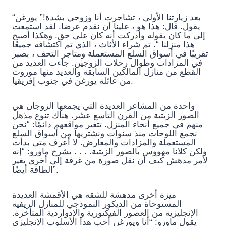
“بعد زيارتنا الأولى ، تشاجرت أنا وزوجي بشدة!” يورغن
يقول. قال: هذا هو ، علينا أن نقدم عرضا. لقد استمعت
إلى ما كان يقوله وأدركت أنه كان على حق. وهكذا أصبح
هذا منزلنا “. تم شراء الأثاث ، الذي تم اكتشافه جميعًا
تقريبًا في أسواق السلع المستعملة ومتاجر التحف ، بصبر
في المزادات وطوال رحلات الزوجين. جاءت العديد من
القطع من منازل المالكين السابقة والعديد منها موروث
من عائلة يورغن في جنوب إفريقيا.
واحدة من المشاعر العديدة التي يجمعها الزوجان هي
الصور الزيتية من القرن التاسع عشر. هناك تنوع مذهل
منهم في جميع أنحاء المنزل. تتغير مواقعهم دائمًا: “نحن
نجمع اللوحات منذ سنوات ونشتريها من أسواق السلع
المستعملة والمزادات والمعارض. لا أعرف متى بدأت
ولكن كلانا مهووس بالصور الزيتية. . . . يشرح ماورو: “إنه
لأمر مدهش كيف أن نقل صورة من غرفة إلى أخرى يغير
الطاقة أيضًا”.
ميزة أخرى مدهشة للشقة هي الأقمشة العديدة
المستوحاة من الديكور النموذجي للمنازل الريفية
الإنجليزية من العصور الفيكتورية والإدواردية المتأخرة.
يقول ماورو: “أنا ويورغن أحب هذا الأسلوب الإنجليزي