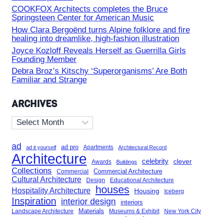
COOKFOX Architects completes the Bruce
Springsteen Center for American Music
How Clara Bergoënd turns Alpine folklore and fire
healing into dreamlike, high-fashion illustration
Joyce Kozloff Reveals Herself as Guerrilla Girls
Founding Member
Debra Broz’s Kitschy ‘Superorganisms’ Are Both
Familiar and Strange
ARCHIVES
Archives
ad
ad pro
Apartments
ad it yourself
Architectural Record
Architecture
celebrity
clever
Awards
Buildings
Collections
Commercial Architecture
Commercial
Cultural Architecture
Design
Educational Architecture
houses
Hospitality Architecture
Housing
Iceberg
Inspiration
interior design
interiors
Landscape Architecture
Materials
Museums & Exhibit
New York City