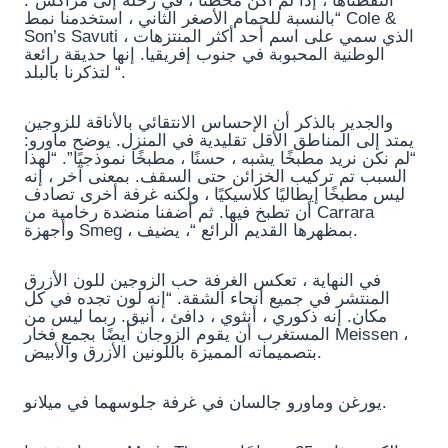
التقطناها ، إذا لم أكن مخطئًا ، في رحلة إلى مراكش”.
“بالنسبة للحمام الأصغر الثاني ، استخدمنا نمط Cole &
Son’s Savuti ، الذي سمي على اسم أحد أكثر المنتزهات
الوطنية المحبوبة في جنوب إفريقيا. إنها حديقة رائعة
لتذكرنا بالبلد “.
والجدير بالذكر أن الإحساس الانتقائي بالأناقة للزوجين
يمتد إلى المناطق الأقل تقليدية في المنزل. يوضح ماورو:
“لم نكن نريد مطبخًا يشبه ، حسنًا ، مطبخًا نموذجيًا”. “لهذا
السبب تم تركيب الخزائن حتى السقف. بمعنى آخر ، إنه
ليس مطبخًا إيطاليًا كلاسيكيًا ، ولكنه غرفة أخرى تصادف
أن تطبخ فيها. ثم أضفنا منضدة رخامية من Carrara
وأجهزة Smeg ، بمظهرها القديم الرائع “، يضيف.
في النهاية ، تعكس الغرفة حب الزوجين للون الأزرق
المنتشر في جميع أنحاء الشقة. “إنه لون تجده في كل
مكان. إنه ذكوري ، أنثوي ، دافئ ، أنيق. ربما ليس من
المستغرب أن يقوم الزوجان أيضًا بجمع فخار Meissen ،
بتصميماته المميزة باللونين الأزرق والأبيض.
يورغن وماورو جالسان في غرفة جلوسهما في ميلانو.