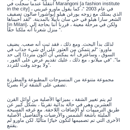
انتقلنا عندما سجلت في Marangoni [a fashion institute
in the city] في عام 2003 “، كما يقول ماورو غيريني ،
الذي يمتلك مع زوجه يورغن هيلو إيواشورا صالون تصفيف
الشعر سارا هيلو في حي سان بابيلا بالمدينة. “لقد أحببناها
[in Milan]، ولكن في مرحلة معينة ، قررنا أننا بحاجة إلى
منزل شعرنا أنه ملكنا حقًا “.
لذلك بدأ البحث. ومع ذلك ، فقد ثبت أنه صعب. يضيف
ماورو: “لم نتمكن من العثور على أي شيء جذاب في
السوق ، وسأعترف أنه يمكنني أن أكون مترددًا إلى حد
ما”. “في ميلانو ، مع ذلك ، عليك تقديم عرض على الفور ،
ولا يوجد وقت للتردد”.
مجموعة متنوعة من المنسوجات المطبوعة والمطرزة
تضفي على الشقة ثراءً بصريًا.
لم يتم تغيير الشقة ، بميزاتها الأصلية من أوائل القرن
العشرين وهي في حالة بدائية تقريبًا ، بشكل كبير عن
طريق الترميمات أو الإضافات اللاحقة. مع غرفه الفسيحة
المليئة بأشعة الشمس والأرضيات والتفاصيل الأصلية
الأخرى التي تم تصميمها لتكون خيارًا مثاليًا. لكن ماورو لم
يقتنع.