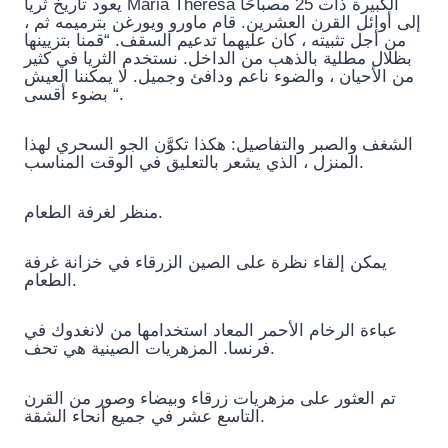
يعود تاريخ ثريا Maria Theresa الكبيرة ذات 25 مصباحًا
إلى أوائل القرن العشرين. قام ماورو ويورغن بترميمه ثم ،
من أجل تثبيته ، كان عليهما تدعيم السقف. “قمنا بتزيينها
بظلال مطلية بالذهب من الداخل. نستخدم الثريا في كثير
من الأحيان ، والضوء ناعم ودافئ وجميل. لا يمكننا العيش
بضوء أقسى “.
الشغف والصبر والتفاصيل: هكذا تكوَّن الجو السحري لهذا
المنزل ، الذي يشعر بالتعليق في الوقت المناسب.
منظر لغرفة الطعام.
يمكن إلقاء نظرة على الصين الزرقاء في خزانة غرفة
الطعام.
عباءة الرخام الأحمر المعاد استخدامها من لانغدوك في
فرنسا. المزهريات الصينية هي تحف.
تم العثور على مزهريات زرقاء وبيضاء وصور من القرن
التاسع عشر في جميع أنحاء الشقة.