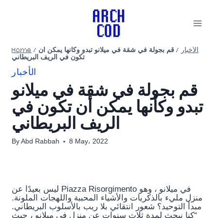
Skip
to
content
الأخبار
/
قم بجولة في شقة في ميلانو تبدو وكأنها يمكن أن
/
Home
تكون في الريف البريطاني
الأخبار
قم بجولة في شقة في ميلانو
تبدو وكأنها يمكن أن تكون في
الريف البريطاني
By
Abd Rabbah
8 May، 2022
ليس بعيدًا عن Piazza Risorgimento في ميلانو ، وهو
منزل مليء بالذكريات والأشياء المحببة واللهجات الملونة.
مبدأ التوحيد؟ شعور انتقائي بلا ريب بالأسلوب البريطاني.
“كنا نبحث لمدة ثلاث سنوات عن منزل في ميلانو ، حيث