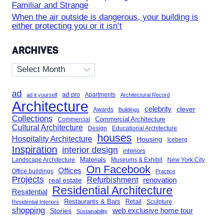
Familiar and Strange
When the air outside is dangerous, your building is
either protecting you or it isn’t
ARCHIVES
Archives
ad
ad pro
Apartments
ad it yourself
Architectural Record
Architecture
celebrity
clever
Awards
Buildings
Collections
Commercial Architecture
Commercial
Cultural Architecture
Design
Educational Architecture
houses
Hospitality Architecture
Housing
Iceberg
Inspiration
interior design
interiors
Landscape Architecture
Materials
Museums & Exhibit
New York City
On Facebook
Offices
Office buildings
Practice
Projects
Refurbishment
renovation
real estate
Residential Architecture
Residential
Restaurants & Bars
Retail
Sculpture
Residential Interiors
shopping
Stories
web exclusive home tour
Sustainability