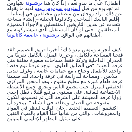
أطفال؟ على ما يبدو نعم ، إذا كان هذا
برشلونة
بنتهاوس
تم تجديده من قبل
استوديو سوموس نيدو
لديه ما يقوله
عن ذلك. أراد زوجان من منطقتين مختلفتين في إسبانيا –
إقليم الباسك الساحلي وكاتالونيا الجبلية – إنشاء مساحة
تتحدث عن هذين التاريخين المنفصلين والأجواء المتميزة
للمنطقتين ، حتى لو كان المستقبل الذي سيشاركونه مع
.
أطفالهم في الواقع.
برشلونة ، عاصمة كاتالونيا
كيف أنجز سوموس نيدو ذلك؟ أخبرنا فريق التصميم “لقد
فتحنا المساحة بالكامل ، وحررنا المنزل بالكامل تقريبًا من
الجدران الداخلية وتركنا فقط مساحات صغيرة مغلقة مثل
غرفة اللعب”. “في الطابق العلوي ، توجد غرفتا نوم فقط:
واحدة للأطفال وجناح ، مع حمامات خاصة ، وغرف تبديل
ملابس ، ومساحة للدراسة في غرفة واحدة. لقد صممنا
غرفة طعام كبيرة مع مطبخ مفتوح ، وهو المحور المركزي
الحقيقي للمنزل حيث يجتمع الناس وتجري جميع الأنشطة
الاجتماعية للعائلة. على مستوى مرتفع قليلاً ، تطل إحدى
زوايا غرفة المعيشة على الشرفة التي تم تصميمها لتكون
مفتوحة في الصيف ومغلقة في الشتاء “. بمجرد أن
اكتشفوا التصميم الجديد ، حان الوقت للنظر في المواد
والمفروشات ، والتي من شأنها حقًا القيام بالعبء الثقيل
على تمثيل المظهر الإقليمي المتباين.