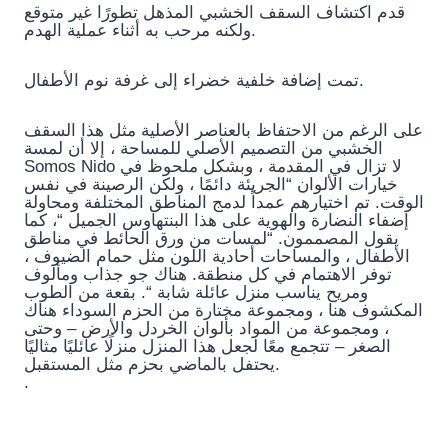
قدم اكتشاف السقف الخشبي المذهل تطورًا غير متوقع
ولكنه مرحب به أثناء عملية الهدم.
تمت إضافة خلفية خضراء إلى غرفة نوم الأطفال.
على الرغم من الاحتفاظ بالعناصر الأصلية مثل هذا السقف
الخشبي من التصميم الأصلي للمساحة ، إلا أن لمسة
Somos Nido لا تزال في المقدمة ، وبشكل ملحوظ في
خيارات الألوان “الجريئة دائمًا ، ولكن الرصينة في نفس
الوقت. تم اختيارهم عمداً لدمج المناطق المختلفة ومحاولة
إضفاء النضارة والهوية على هذا البنتهاوس الجميل “، كما
يقول المصممون. “لمسات من ورق الحائط في مناطق
الأطفال ، والمساحات أحادية اللون مثل حمام الضيوف ،
توفر الاهتمام في كل منطقة. هناك جو جذاب ومألوف
ومريح يناسب منزل عائلة شابة “. بقعة من الطوب
المكشوف هنا ، ومجموعة مختارة من الحزم السوداء هناك
، ومجموعة من المواد بألوان الخردل والأرض – وحتى
الصغر – تتجمع معًا لجعل هذا المنزل منزلًا عائليًا مثاليًا
يحتفل بالماضي بحزم مثل المستقبل.
.