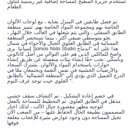
تُستخدم جزيرة المطبخ كمساحة إضافية غير رسمية لتناول
الطعام.
تم فصل طابقين في المنزل بعناية ، مع لوحات الألوان
الخاصة بهم ومجموعة المواد الخاصة بهم. تتميز منطقة
الطابق السفلي ، والتي يتم شغلها في الغالب خلال النهار ،
بجو متوسطي صيفي أكثر ، بينما تستحضر المنطقة
المسائية في الطابق العلوي الجبال والأجواء في شمال
إسبانيا. يرى Somos Nido Studio هذا على أنه “اندماج
واضح للمالكين الذين هم على التوالي من أصل كاتالوني
وباسكي. نحب حقًا إنشاء بيئات منفصلة عن طريق إنشاء
حوارات باستخدام المواد والألوان. يشترك السجاد
والأرضيات الخشبية في نفس النغمة ويجتمعان معًا في
الدرج الجميل الذي يؤدي إلى “المنطقة الشمالية” بالطابق
العلوي حيث توجد غرف النوم “.
في خضم إعادة التشكيل ، تم اكتشاف سقف خشبي
مذهل في الطابق العلوي. تم التخطيط للمساحة بالفعل
لتوجيه مظهر مقصورة جبال الألب ، لذلك اختار
المصممون بطبيعة الحال الحفاظ عليها – من الصعب الآن
تخيل المساحة دون وجود عوارض مثيرة للإعجاب معلقة
فوقها.