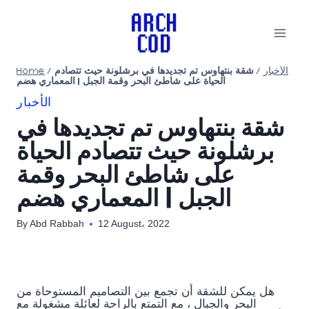
Skip
to
content
الأخبار
/
شقة بنتهاوس تم تجديدها في برشلونة حيث تتصادم
/
Home
الحياة على شاطئ البحر وقمة الجبل | المعماري هضم
الأخبار
شقة بنتهاوس تم تجديدها في
برشلونة حيث تتصادم الحياة
على شاطئ البحر وقمة
الجبل | المعماري هضم
By
Abd Rabbah
12 August، 2022
هل يمكن للشقة أن تجمع بين التصاميم المستوحاة من
البحر والجبال ، مع التمتع بالراحة لعائلة مشغولة مع