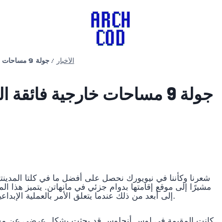
الأخبار
/
جولة 9 مساحات خارجية فائقة الخصوصية في مدينة نيويورك | المعماري هضم
جولة 9 مساحات خارجية فائق
“شعرنا وكأننا في نيويورك نحصل على أفضل ما في كلتا المدينت
مشيرًا إلى موقع إقامتها بدوام جزئي في مانهاتن. يتميز هذا 
بقدر ما تستطيع العين رؤيته ، فقد تقدم Blinken إلى أبعد من ذلك عندما يتعلق الأمر بالعملية الإبداعية المعنية.
كانت المقيمة في لوس أنجلوس قد بحثت بشكل عرضي عن مس