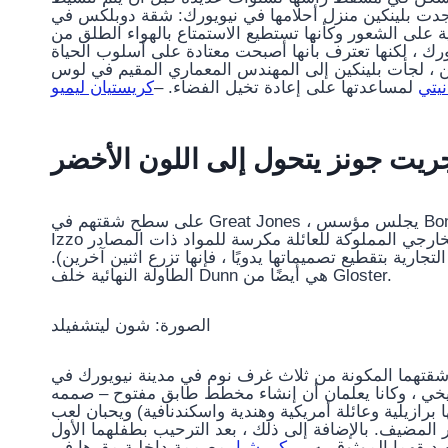
 وجدت بلينكين منزل أحلامها في نيويورك: شقة دوبلكس في
 على الشعور وكأنها تستطيع الاستمتاع بالهواء الطلق من
يورك ، لكنها تعترف بأنها أصبحت معتادة على أسلوب الحياة
، لجأت بلينكين إلى المهندس المعماري المقيم في لوس
يتي
لمساعدتها على إعادة تخيل الفضاء. –
كريستيان ليميو
يت جونز يتحول إلى اللون الأخضر
على سطح شقتهم في Great Jones ، يجلس مؤسس Bonobos Andy Dunn وزوجته Manuela Zoninsein وطفلهما الأول
ارجي المملوكة للعائلة مكرسة للمواد ذات المصادر
تجارية بتقطيع تصميماتها يدويًا ، فإنها تزرع اثنين آخرين).
الطاولة النهائية خلف Dunn هي أيضًا من Gloster.
الصورة: شون ليتشفيلد
قتهما المكونة من ثلاث غرف نوم في مدينة نيويورك في
 يعلمان أن إنشاء مخطط طابق مفتوح – صممه BKSK Architects – كان أمرًا
ا برازيلية وعائلة أمريكية وهندية واسكندنافية) ويحبان لعب
لمضيف. بالإضافة إلى ذلك ، بعد الترحيب بطفلهما الأول ، Izzo ، في أكتوبر من عام 2020 ، كان الانتقال إلى منزل أكبر
صديقهما الموثوق به ،
بيكي شيا
، مصممة داخلية مقرها في