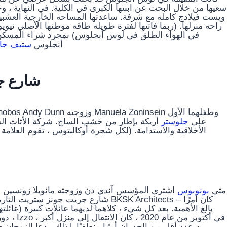
سعيها من خلال البحث عن ابنتها الكبرى في الكلية. في النهاية ،
ويست فيلادج كاملة مع شرفة. ساعدتها المساحة الخارجية العشبية
راحة منزلها. (ربما فاتتها لفترة طويلة طاقة موطنها الأصلي نيو
في الهواء الطلق في لوس أنجلوس) بمجرد شراء المسكن 
أنجلوس
ستيف جان
شارع جر
Izzo على
جلوستر
أريكة بإطار من خشب الساج. شركة الأثاث الخ
الأخلاقية والاستدامة. (لكل شجرة أوكالبتوس ، تقوم العلامة ال
متي
بونوبوس
اشترى المؤسس آندي دن وزوجته مانويلا زونسين ش
شارع جريت جونز ستريت التاريخي ، وكانا
بالغ الأهمية. بعد كل شيء ، كلاهما لديهما عائلات كبيرة (عائلته
دور ا
به عدد أقل من الجدران أمرًا منطقيًا. لذلك ، دعا الزوجان 