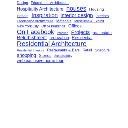
Design
Educational Architecture
houses
Hospitality Architecture
Housing
Inspiration
interior design
interiors
Iceberg
Landscape Architecture
Materials
Museums & Exhibit
Offices
New York City
Office buildings
On Facebook
Projects
real estate
Practice
Refurbishment
renovation
Residential
Residential Architecture
Restaurants & Bars
Retail
Sculpture
Residential Interiors
shopping
Stories
Sustainability
web exclusive home tour