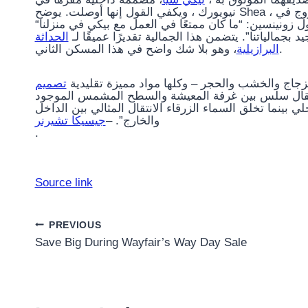
نيويورك ، ويكفي القول إنها أوصلت. يوضح Shea ، الذي قام أيضًا بتجهيز الشقة السابقة للزوج في Greenwich Village ،
“لقد أنشأت التصميم لغرض وحيد هو الترفيه في الاعتبار”. تقول زونينسين: “ما كان ممتعًا في العمل مع بيكي في منزلنا
 بجمالياتنا”. يتضمن هذا الجمالية تقديرًا عميقًا لـ
الحداثة
، وهو بلا شك واضح في هذا المسكن الثاني.
البرازيلية
لزجاج والخشب والحجر – وكلها مواد مميزة تقليدية
تصميم
انتقال سلس بين غرفة المعيشة والسطح المشمس الموجود
لي بينما تخلق السماء الزرقاء الانتقال المثالي بين الداخل
والخارج”. –
جيسيكا تشيرنر
.
Source link
Post
PREVIOUS
Save Big During Wayfair’s Way Day Sale
navigation