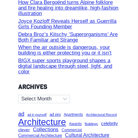
How Clara Bergoënd turns Alpine folklore
and fire healing into dreamlike, high-fashion
illustration
Joyce Kozloff Reveals Herself as Guerrilla
Girls Founding Member
Debra Broz’s Kitschy ‘Superorganisms’ Are
Both Familiar and Strange
When the air outside is dangerous, your
building is either protecting you or it isn’t
BIGX super sports playground shapes a
digital landscape through steel, light, and
color
ARCHIVES
Archives
ad
ad pro
Apartments
ad it yourself
Architectural Record
Architecture
celebrity
Awards
Buildings
Collections
clever
Commercial
Cultural Architecture
Commercial Architecture