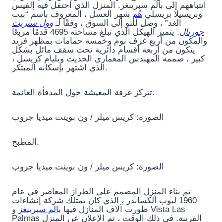
انتباههم إلى بالم سبرينغز. المنزل الذي احتفل فيه إلفيس
وبريسيلا بريسلي
هُم
شهر العسل ، المعروف باسم “بيت
الغد” ، وصل للتو إلى السوق ، وفقًا لـ
وول ستريت
جورنال
. يتميز الهيكل الذي تبلغ مساحته 4695 قدمًا مربعًا
والمكون من أربع غرف نوم وخمسة حمامات بمظهر فريد
يتكون من أربعة أقسام دائرية تحت سقف مائل بشكل
كبير ، صممه المهندس المعماري الحديث ويليام كريسل ،
الذي اشتهر بإسكانه المبتكر.
تتركز غرفة المعيشة حول المدفأة العائمة.
الصورة: كريس ميلر / ون بوينت ميديا ​​جروب
المطبخ.
الصورة: كريس ميلر / ون بوينت ميديا ​​جروب
تم بناء المنزل المصمم على الطراز المعاصر في عام
1960 لبوب ألكساندر ، الذي كان يمتلك شركة إنشاءات
طورت آلاف المنازل فيها
بالم سبرينغز
و Vista Las
Palmas القريبة. في ذلك الوقت ، تم الإعلان عن المنزل