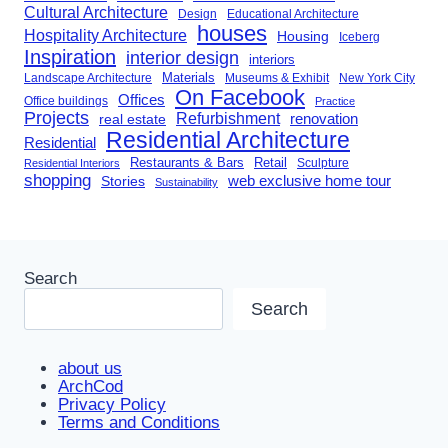
Cultural Architecture
Design
Educational Architecture
houses
Hospitality Architecture
Housing
Iceberg
Inspiration
interior design
interiors
Landscape Architecture
Materials
Museums & Exhibit
New York City
On Facebook
Offices
Office buildings
Practice
Projects
Refurbishment
renovation
real estate
Residential Architecture
Residential
Restaurants & Bars
Retail
Sculpture
Residential Interiors
shopping
Stories
web exclusive home tour
Sustainability
Search
Search
about us
ArchCod
Privacy Policy
Terms and Conditions