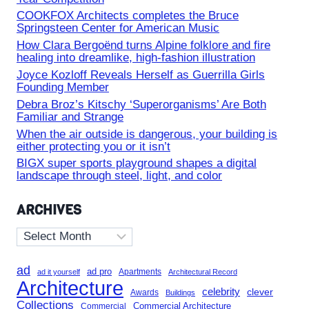
COOKFOX Architects completes the Bruce
Springsteen Center for American Music
How Clara Bergoënd turns Alpine folklore and fire
healing into dreamlike, high-fashion illustration
Joyce Kozloff Reveals Herself as Guerrilla Girls
Founding Member
Debra Broz’s Kitschy ‘Superorganisms’ Are Both
Familiar and Strange
When the air outside is dangerous, your building is
either protecting you or it isn’t
BIGX super sports playground shapes a digital
landscape through steel, light, and color
ARCHIVES
Archives
ad
ad pro
Apartments
ad it yourself
Architectural Record
Architecture
celebrity
clever
Awards
Buildings
Collections
Commercial Architecture
Commercial