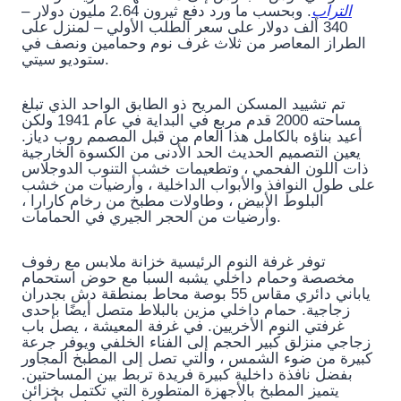
التراب
. وبحسب ما ورد دفع ثيرون 2.64 مليون دولار –
340 ألف دولار على سعر الطلب الأولي – لمنزل على
الطراز المعاصر من ثلاث غرف نوم وحمامين ونصف في
ستوديو سيتي.
تم تشييد المسكن المريح ذو الطابق الواحد الذي تبلغ
مساحته 2000 قدم مربع في البداية في عام 1941 ولكن
أعيد بناؤه بالكامل هذا العام من قبل المصمم روب دياز.
يعين التصميم الحديث الحد الأدنى من الكسوة الخارجية
ذات اللون الفحمي ، وتطعيمات خشب التنوب الدوجلاس
على طول النوافذ والأبواب الداخلية ، وأرضيات من خشب
البلوط الأبيض ، وطاولات مطبخ من رخام كارارا ،
وأرضيات من الحجر الجيري في الحمامات.
توفر غرفة النوم الرئيسية خزانة ملابس مع رفوف
مخصصة وحمام داخلي يشبه السبا مع حوض استحمام
ياباني دائري مقاس 55 بوصة محاط بمنطقة دش بجدران
زجاجية. حمام داخلي مزين بالبلاط متصل أيضًا بإحدى
غرفتي النوم الأخريين. في غرفة المعيشة ، يصل باب
زجاجي منزلق كبير الحجم إلى الفناء الخلفي ويوفر جرعة
كبيرة من ضوء الشمس ، والتي تصل إلى المطبخ المجاور
بفضل نافذة داخلية كبيرة فريدة تربط بين المساحتين.
يتميز المطبخ بالأجهزة المتطورة التي تكتمل بخزائن