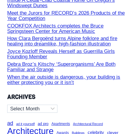
Inside A Cedar-Clad Coastal Home On Oregon’s
Windswept Dunes
Meet the Jurors for RECORD’s 2026 Products of the
Year Competition
COOKFOX Architects completes the Bruce
Springsteen Center for American Music
How Clara Bergoënd turns Alpine folklore and fire
healing into dreamlike, high-fashion illustration
Joyce Kozloff Reveals Herself as Guerrilla Girls
Founding Member
Debra Broz’s Kitschy ‘Superorganisms’ Are Both
Familiar and Strange
When the air outside is dangerous, your building is
either protecting you or it isn’t
ARCHIVES
Archives
ad
ad pro
Apartments
ad it yourself
Architectural Record
Architecture
celebrity
clever
Awards
Buildings