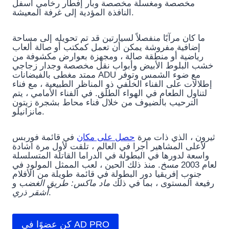
مخصصة ومغسلة مخصصة وبار إفطار رخامي أسفل
النافذة المؤدية إلى غرفة المعيشة.
ما كان مرآبًا منفصلاً لسيارتين قد تم تحويله إلى مساحة
إضافية مفروشة يمكن أن تعمل كمكتب أو صالة ألعاب
رياضية أو منطقة صالة ، ومجهزة بعوارض مكشوفة من
خشب البلوط الأبيض وأبواب نقل مخصصة وجدار زجاجي
ممتد مغطى بالفيضانات ADU مع ضوء الشمس وتوفر
إطلالات على الفناء الخلفي ذو المناظر الطبيعية ، مع فناء
لتناول الطعام في الهواء الطلق. في الفناء الأمامي ، يتم
الترحيب بالضيوف من خلال فناء محاط بشجرة زيتون
مانزانيلو.
ثيرون ، الذي ذات مرة
حصل على مكان
في قائمة فوربس
لأعلى المشاهير أجرا في العالم ، تلقت لأول مرة اشادة
واسعة لدورها في البطولة في الدراما القاتلة المتسلسلة
لعام 2003
مسخ
. منذ ذلك الحين ، لعب الممثل المولود في
جنوب إفريقيا دور البطولة في قائمة طويلة من الأفلام
رفيعة المستوى ، بما في ذلك
ماد ماكس: طريق الغضب
و
.
أشقر ذري
كن عضوًا في AD PRO