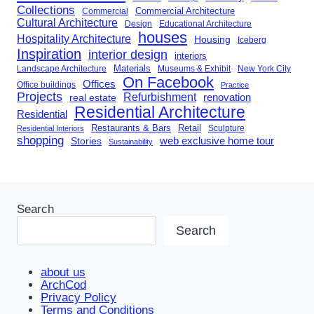
Collections
Commercial Architecture
Commercial
Cultural Architecture
Design
Educational Architecture
houses
Hospitality Architecture
Housing
Iceberg
Inspiration
interior design
interiors
Landscape Architecture
Materials
Museums & Exhibit
New York City
On Facebook
Offices
Office buildings
Practice
Projects
Refurbishment
renovation
real estate
Residential Architecture
Residential
Restaurants & Bars
Retail
Sculpture
Residential Interiors
shopping
Stories
web exclusive home tour
Sustainability
Search
Search
about us
ArchCod
Privacy Policy
Terms and Conditions