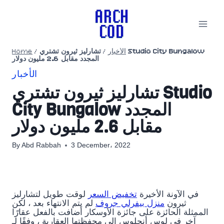
Skip
to
content
الأخبار
/
تشارليز ثيرون تشتري Studio City Bungalow
/
Home
المجدد مقابل 2.6 مليون دولار
الأخبار
تشارليز ثيرون تشتري Studio
City Bungalow المجدد
مقابل 2.6 مليون دولار
By
Abd Rabbah
3 December، 2022
في الآونة الأخيرة
تخفيض السعر
لوقت طويل لتشارليز
ثيرون
منزل بيفرلي جروف
لم يتم الانتهاء بعد ، لكن
الممثلة الحائزة على جائزة الأوسكار أضافت بالفعل عقارًا
آخر في لوس أنجلوس إلى محفظتها العقارية ، وفقًا لـ