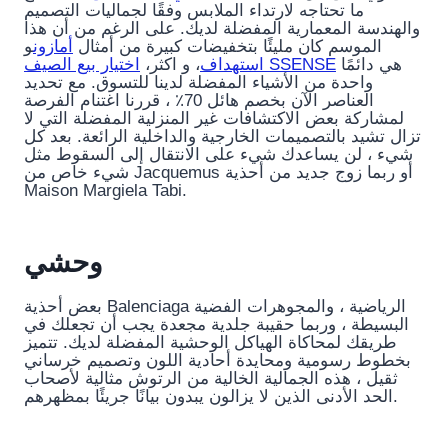
ما تحتاجه لارتداء الملابس وفقًا لجماليات التصميم
والهندسة المعمارية المفضلة لديك. على الرغم من أن هذا
الموسم كان مليئًا بتخفيضات كبيرة من أمثال
أمازون
و
هي دائمًا
اختيار بيع الصيف SSENSE
استهداف
، و اكثر،
واحدة من الأشياء المفضلة لدينا للتسوق. مع تحديد
العناصر الآن بخصم هائل 70٪ ، قررنا اغتنام الفرصة
لمشاركة بعض الاكتشافات غير المنزلية المفضلة التي لا
تزال تشيد بالتصميمات الخارجية والداخلية الرائعة. بعد كل
شيء ، لن يساعدك شيء على الانتقال إلى السقوط مثل
شيء خاص من Jacquemus أو ربما زوج جديد من أحذية
Maison Margiela Tabi.
وحشي
بعض أحذية Balenciaga الرياضية ، والمجوهرات الفضية
البسيطة ، وربما حقيبة جلدية مجعدة يجب أن تجعلك في
طريقك لمحاكاة الهياكل الوحشية المفضلة لديك. تتميز
بخطوط رسومية ومحايدة أحادية اللون وتصميم خرساني
ثقيل ، هذه الجمالية الخالية من الرتوش مثالية لأصحاب
الحد الأدنى الذين لا يزالون يبدون بيانًا جريئًا بمظهرهم.