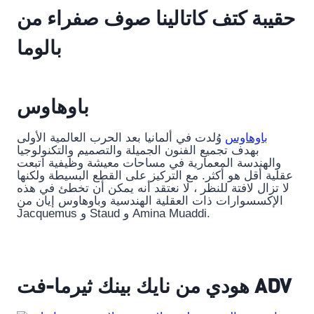
حقيبة كتف كاتالينا صوف صفراء من
بالوما
باوهاوس
باوهاوس
وُلدت في ألمانيا بعد الحرب العالمية الأولى
بهدف تجميع الفنون الجميلة والتصميم والتكنولوجيا
والهندسة المعمارية في مساحات معيشة وظيفية اتبعت
عقلية أقل هو أكثر. مع التركيز على القطع البسيطة ولكنها
لا تزال لافتة للنظر ، لا نعتقد أنه يمكن أن تخطئ في هذه
الإكسسوارات ذات العقلية الهندسية وباوهاوس إيان من
Jacquemus و Staud و Amina Muaddi.
هودي من نايك بينك ثيرما-فت ADV