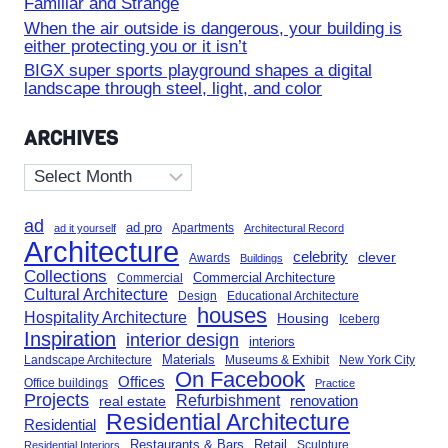
Familiar and Strange
When the air outside is dangerous, your building is
either protecting you or it isn’t
BIGX super sports playground shapes a digital
landscape through steel, light, and color
ARCHIVES
Archives
ad
ad pro
Apartments
ad it yourself
Architectural Record
Architecture
celebrity
clever
Awards
Buildings
Collections
Commercial Architecture
Commercial
Cultural Architecture
Design
Educational Architecture
houses
Hospitality Architecture
Housing
Iceberg
Inspiration
interior design
interiors
Landscape Architecture
Materials
Museums & Exhibit
New York City
On Facebook
Offices
Office buildings
Practice
Projects
Refurbishment
renovation
real estate
Residential Architecture
Residential
Restaurants & Bars
Retail
Sculpture
Residential Interiors