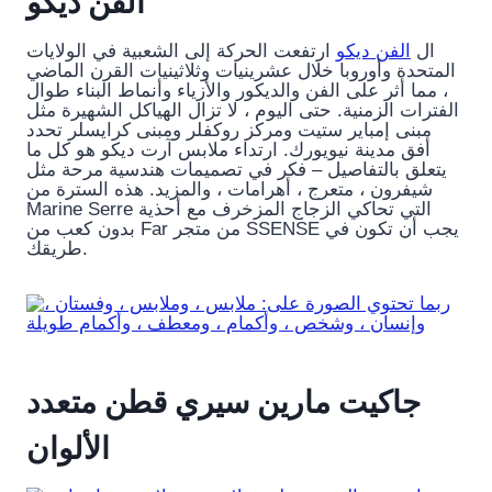
الفن ديكو
ال
الفن ديكو
ارتفعت الحركة إلى الشعبية في الولايات
المتحدة وأوروبا خلال عشرينيات وثلاثينيات القرن الماضي
، مما أثر على الفن والديكور والأزياء وأنماط البناء طوال
الفترات الزمنية. حتى اليوم ، لا تزال الهياكل الشهيرة مثل
مبنى إمباير ستيت ومركز روكفلر ومبنى كرايسلر تحدد
أفق مدينة نيويورك. ارتداء ملابس آرت ديكو هو كل ما
يتعلق بالتفاصيل – فكر في تصميمات هندسية مرحة مثل
شيفرون ، متعرج ، أهرامات ، والمزيد. هذه السترة من
Marine Serre التي تحاكي الزجاج المزخرف مع أحذية
بدون كعب من Far من متجر SSENSE يجب أن تكون في
طريقك.
جاكيت مارين سيري قطن متعدد
الألوان