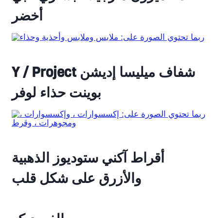
أخضر
Y / Project شفاف ميليسا إديشن
بوينت حذاء لوفر
أقراط آكني ستوديوز الذهبية
والأزرق على شكل قلب