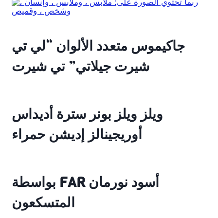
جاكيموس متعدد الألوان “لي تي
شيرت جيلاتي” تي شيرت
ويلز ويلز بونر سترة أديداس
أوريجينالز إديشن حمراء
بواسطة FAR أسود نورمان
المتسكعون